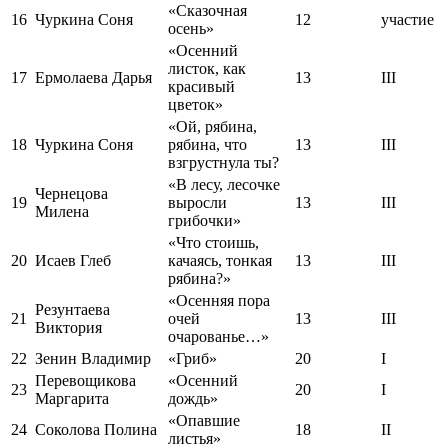
«Сказочная
16
Чуркина Соня
12
участие
осень»
«Осенний
листок, как
17
Ермолаева Дарья
13
III
красивый
цветок»
«Ой, рябина,
18
Чуркина Соня
рябина, что
13
III
взгрустнула ты?
«В лесу, лесочке
Чернецова
19
выросли
13
III
Милена
грибочки»
«Что стоишь,
20
Исаев Глеб
качаясь, тонкая
13
III
рябина?»
«Осенняя пора
Резунтаева
21
очей
13
III
Виктория
очарованье…»
22
Зенин Владимир
«Гриб»
20
I
Перевощикова
«Осенний
23
20
I
Маргарита
дождь»
«Опавшие
24
Соколова Полина
18
II
листья»