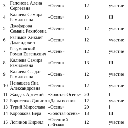
Гапонова Алена
3
«Осень»
12
участие
Сергеевна
Калиева Самира
4
«Осень»
13
III
Рамильевна
Джафарова
5
«Осень»
12
участие
Самана Рахибовна
Рагимов Хикмет
6
«Осень»
12
участие
Джавидович
Разумовский
7
«Осень»
12
участие
Роман Евгеньевич
Калиева Самира
8
«Осень»
13
III
Рамильевна
Калиева Саадат
9
«Осень»
12
участие
Рамильевна
Ненашева Яна
10
«Осень»
12
участие
Александровна
11
Жалдак Артемий
«Золотая Осень»
20
I
12
Борисенко Даниил
«Дары осени»
12
участие
13
Турий Мирослава
«Осень»
20
I
14
Коробкова Вера
«Золотая осень»
13
III
«Осенний
15
Логинов Кирилл
12
участие
пейзаж»