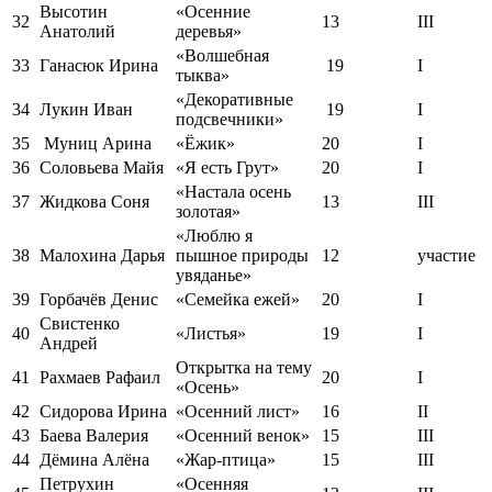
Высотин
«Осенние
32
13
III
Анатолий
деревья»
«Волшебная
33
Ганасюк Ирина
19
I
тыква»
«Декоративные
34
Лукин Иван
19
I
подсвечники»
35
Муниц Арина
«Ёжик»
20
I
36
Соловьева Майя
«Я есть Грут»
20
I
«Настала осень
37
Жидкова Соня
13
III
золотая»
«Люблю я
38
Малохина Дарья
пышное природы
12
участие
увяданье»
39
Горбачёв Денис
«Семейка ежей»
20
I
Свистенко
40
«Листья»
19
I
Андрей
Открытка на тему
41
Рахмаев Рафаил
20
I
«Осень»
42
Сидорова Ирина
«Осенний лист»
16
II
43
Баева Валерия
«Осенний венок»
15
III
44
Дёмина Алёна
«Жар-птица»
15
III
Петрухин
«Осенняя