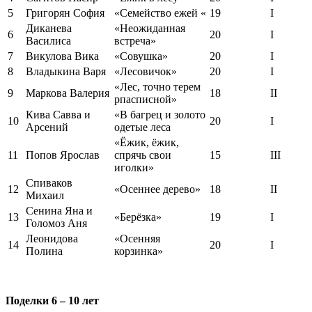
5
Григорян София
«Семейство ежей «
19
I
Диканева
«Неожиданная
6
20
I
Василиса
встреча»
7
Викулова Вика
«Совушка»
20
I
8
Владыкина Варя
«Лесовичок»
20
I
«Лес, точно терем
9
Маркова Валерия
18
II
рпасписной»
Кива Савва и
«В багрец и золото
10
20
I
Арсений
одетые леса
«Ёжик, ёжик,
11
Попов Ярослав
спрячь свои
15
III
иголки»
Спиваков
12
«Осеннее дерево»
18
II
Михаил
Сенина Яна и
13
«Берёзка»
19
I
Голомоз Аня
Леонидова
«Осенняя
14
20
I
Полина
корзинка»
Поделки 6 – 10 лет