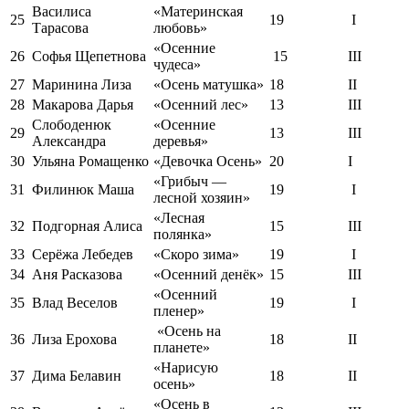
Василиса
«Материнская
25
19
I
Тарасова
любовь»
«Осенние
26
Софья Щепетнова
15
III
чудеса»
27
Маринина Лиза
«Осень матушка»
18
II
28
Макарова Дарья
«Осенний лес»
13
III
Слободенюк
«Осенние
29
13
III
Александра
деревья»
30
Ульяна Ромащенко
«Девочка Осень»
20
I
«Грибыч —
31
Филинюк Маша
19
I
лесной хозяин»
«Лесная
32
Подгорная Алиса
15
III
полянка»
33
Серёжа Лебедев
«Скоро зима»
19
I
34
Аня Расказова
«Осенний денёк»
15
III
«Осенний
35
Влад Веселов
19
I
пленер»
«Осень на
36
Лиза Ерохова
18
II
планете»
«Нарисую
37
Дима Белавин
18
II
осень»
«Осень в