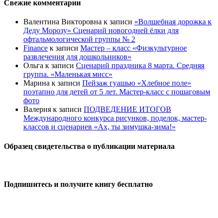
Свежие комментарии
Валентина Викторовна
к записи
«Волшебная дорожка к
Деду Морозу» Сценарий новогодней ёлки для
офтальмологической группы № 2
Finance
к записи
Мастер – класс «Физкультурное
развлечения для дошкольников»
Ольга
к записи
Сценарий праздника 8 марта. Средняя
группа. «Маленькая мисс»
Марина
к записи
Пейзаж гуашью «Хлебное поле»
поэтапно для детей от 5 лет. Мастер-класс с пошаговым
фото
Валерия
к записи
ПОДВЕДЕНИЕ ИТОГОВ
Международного конкурса рисунков, поделок, мастер-
классов и сценариев «Ах, ты зимушка-зима!»
Образец свидетельства о публикации материала
Подпишитесь и получите книгу бесплатно