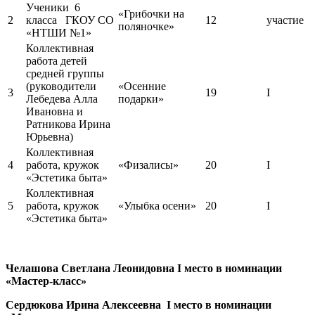
Ученики 6
«Грибочки на
2
класса ГКОУ СО
12
участие
поляночке»
«НТШИ №1»
Коллективная
работа детей
средней группы
(руководители
«Осенние
3
19
I
Лебедева Алла
подарки»
Ивановна и
Ратникова Ирина
Юрьевна)
Коллективная
4
работа, кружок
«Физалисы»
20
I
«Эстетика быта»
Коллективная
5
работа, кружок
«Улыбка осени»
20
I
«Эстетика быта»
Челашова Светлана Леонидовна I место в номинации
«Мастер-класс»
Сердюкова Ирина Алексеевна I место в номинации