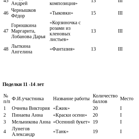
45
13
III
Андрей
композиция»
Чернышков
46
«Тыковки»
15
III
Фёдор
«Корзиночка с
Горюшкина
розами из
47
Маргарита,
13
III
кленовых
Лобанова Дарья
листьев»
Лыткина
48
«Фантазия»
13
III
Ангелина
Поделки 11 -14 лет
№
Количество
Ф.И.участника
Название работы
Место
п/п
баллов
1
Очнева Виктория
«Ёжик»
20
I
2
Пинаева Анна
«Краски осени»
20
I
3
Мельникова Анна
«Осенний букет»
19
I
Лунегов
4
«Танк»
19
I
Александр