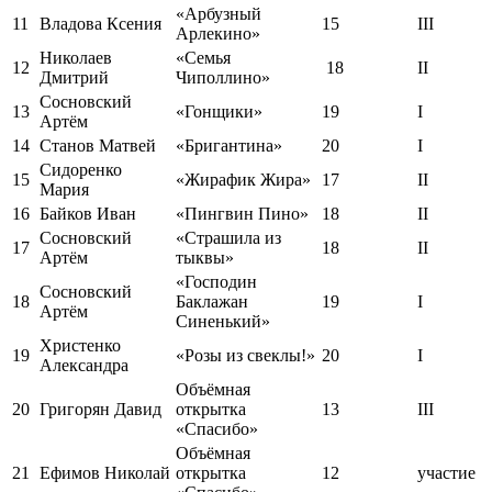
«Арбузный
11
Владова Ксения
15
III
Арлекино»
Николаев
«Семья
12
18
II
Дмитрий
Чиполлино»
Сосновский
13
«Гонщики»
19
I
Артём
14
Станов Матвей
«Бригантина»
20
I
Сидоренко
15
«Жирафик Жира»
17
II
Мария
16
Байков Иван
«Пингвин Пино»
18
II
Сосновский
«Страшила из
17
18
II
Артём
тыквы»
«Господин
Сосновский
18
Баклажан
19
I
Артём
Синенький»
Христенко
19
«Розы из свеклы!»
20
I
Александра
Объёмная
20
Григорян Давид
открытка
13
III
«Спасибо»
Объёмная
21
Ефимов Николай
открытка
12
участие