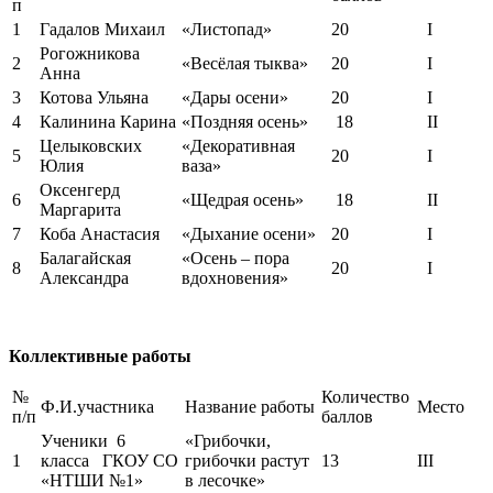
п
1
Гадалов Михаил
«Листопад»
20
I
Рогожникова
2
«Весёлая тыква»
20
I
Анна
3
Котова Ульяна
«Дары осени»
20
I
4
Калинина Карина
«Поздняя осень»
18
II
Целыковских
«Декоративная
5
20
I
Юлия
ваза»
Оксенгерд
6
«Щедрая осень»
18
II
Маргарита
7
Коба Анастасия
«Дыхание осени»
20
I
Балагайская
«Осень – пора
8
20
I
Александра
вдохновения»
Коллективные работы
№
Количество
Ф.И.участника
Название работы
Место
п/п
баллов
Ученики 6
«Грибочки,
1
класса ГКОУ СО
грибочки растут
13
III
«НТШИ №1»
в лесочке»