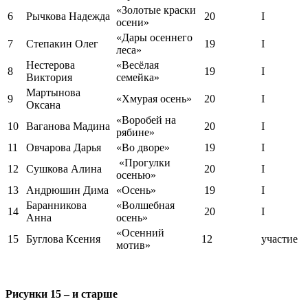
«Золотые краски
6
Рычкова Надежда
20
I
осени»
«Дары осеннего
7
Степакин Олег
19
I
леса»
Нестерова
«Весёлая
8
19
I
Виктория
семейка»
Мартынова
9
«Хмурая осень»
20
I
Оксана
«Воробей на
10
Ваганова Мадина
20
I
рябине»
11
Овчарова Дарья
«Во дворе»
19
I
«Прогулки
12
Сушкова Алина
20
I
осенью»
13
Андрюшин Дима
«Осень»
19
I
Баранникова
«Волшебная
14
20
I
Анна
осень»
«Осенний
15
Буглова Ксения
12
участие
мотив»
Рисунки 15 – и старше