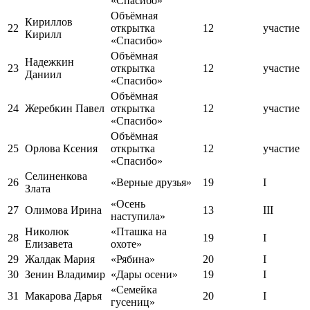
«Спасибо»
Объёмная
Кириллов
22
открытка
12
участие
Кирилл
«Спасибо»
Объёмная
Надежкин
23
открытка
12
участие
Даниил
«Спасибо»
Объёмная
24
Жеребкин Павел
открытка
12
участие
«Спасибо»
Объёмная
25
Орлова Ксения
открытка
12
участие
«Спасибо»
Селиненкова
26
«Верные друзья»
19
I
Злата
«Осень
27
Олимова Ирина
13
III
наступила»
Николюк
«Пташка на
28
19
I
Елизавета
охоте»
29
Жалдак Мария
«Рябина»
20
I
30
Зенин Владимир
«Дары осени»
19
I
«Семейка
31
Макарова Дарья
20
I
гусениц»