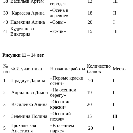
38
Васильев Артём
13
III
городе»
«Осень в
39
Карасева Арина
18
II
деревне»
40
Палехина Алина
«Совы»
20
I
Кудрявцева
41
«Ежик»
15
III
Виктория
Рисунки 11 – 14 лет
№
Количество
Ф.И.участника
Название работы
Место
п/п
баллов
«Первые краски
1
Прадиус Дарина
20
I
осени»
«На осеннем
2
Адрианова Диана
19
I
берегу»
«Осенние
3
Василенко Алина
20
I
краски»
«Осенний
4
Зеленина Полина
15
III
пезаж»
Грохальская
«В осеннем
5
20
I
Анастасия
парке»