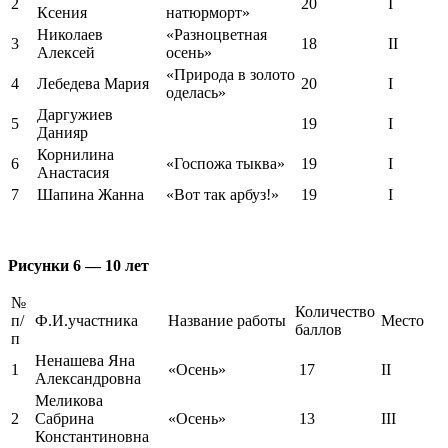
2
20
I
Ксения
натюрморт»
Николаев
«Разноцветная
3
18
II
Алексей
осень»
«Природа в золото
4
Лебедева Мария
20
I
оделась»
Даргужиев
5
19
I
Данияр
Корнилина
6
«Госпожа тыква»
19
I
Анастасия
7
Шапина Жанна
«Вот так арбуз!»
19
I
Рисунки 6 — 10 лет
№
Количество
п/
Ф.И.участника
Название работы
Место
баллов
п
Ненашева Яна
1
«Осень»
17
II
Александровна
Меликова
2
Сабрина
«Осень»
13
III
Константиновна