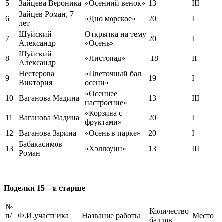
5
Зайцева Вероника
«Осенний венок»
13
III
Зайцев Роман, 7
6
«Дно морское»
20
I
лет
Шуйский
Открытка на тему
7
20
I
Александр
«Осень»
Шуйский
8
«Листопад»
18
II
Александр
Нестерова
«Цветочный бал
9
19
I
Виктория
осени»
«Осеннее
10
Ваганова Мадина
13
III
настроение»
«Корзина с
11
Ваганова Мадина
20
I
фруктами»
12
Ваганова Зарина
«Осень в парке»
20
I
Бабакасимов
13
«Хэллоуин»
13
III
Роман
Поделки 15 – и старше
№
Количество
п/
Ф.И.участника
Название работы
Место
баллов