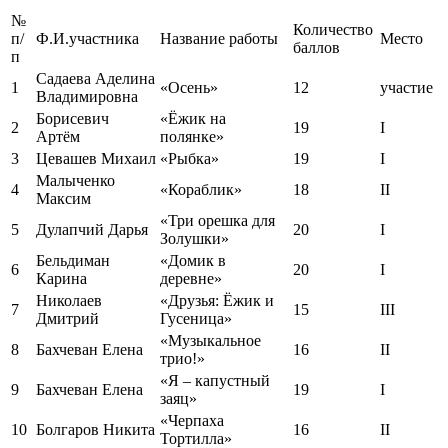
№
Количество
п/
Ф.И.участника
Название работы
Место
баллов
п
Садаева Аделина
1
«Осень»
12
участие
Владимировна
Борисевич
«Ёжик на
2
19
I
Артём
полянке»
3
Цевашев Михаил
«Рыбка»
19
I
Малыченко
4
«Кораблик»
18
II
Максим
«Три орешка для
5
Дулапчий Дарья
20
I
Золушки»
Бельдиман
«Домик в
6
20
I
Карина
деревне»
Николаев
«Друзья: Ёжик и
7
15
III
Дмитрий
Гусеница»
«Музыкальное
8
Бахчеван Елена
16
II
трио!»
«Я – капустный
9
Бахчеван Елена
19
I
заяц»
«Черпаха
10
Болгаров Никита
16
II
Тортилла»