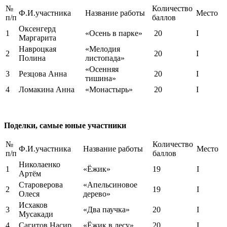
№
Количество
Ф.И.участника
Название работы
Место
п/п
баллов
Оксенгерд
1
«Осень в парке»
20
I
Маргарита
Навроцкая
«Мелодия
2
20
I
Полина
листопада»
«Осенняя
3
Резцова Анна
20
I
тишина»
4
Ломакина Анна
«Монастырь»
20
I
Поделки, самые юные участники
№
Количество
Ф.И.участника
Название работы
Место
п/п
баллов
Николаенко
1
«Ёжик»
19
I
Артём
Староверова
«Апельсиновое
2
19
I
Олеся
дерево»
Исхаков
3
«Два паучка»
20
I
Мусакади
4
Сагитов Насир
«Ёжик в лесу»
20
I