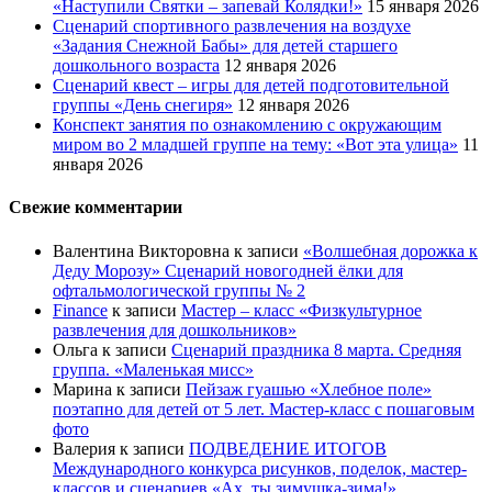
«Наступили Святки – запевай Колядки!»
15 января 2026
Сценарий спортивного развлечения на воздухе
«Задания Снежной Бабы» для детей старшего
дошкольного возраста
12 января 2026
Сценарий квест – игры для детей подготовительной
группы «День снегиря»
12 января 2026
Конспект занятия по ознакомлению с окружающим
миром во 2 младшей группе на тему: «Вот эта улица»
11
января 2026
Свежие комментарии
Валентина Викторовна
к записи
«Волшебная дорожка к
Деду Морозу» Сценарий новогодней ёлки для
офтальмологической группы № 2
Finance
к записи
Мастер – класс «Физкультурное
развлечения для дошкольников»
Ольга
к записи
Сценарий праздника 8 марта. Средняя
группа. «Маленькая мисс»
Марина
к записи
Пейзаж гуашью «Хлебное поле»
поэтапно для детей от 5 лет. Мастер-класс с пошаговым
фото
Валерия
к записи
ПОДВЕДЕНИЕ ИТОГОВ
Международного конкурса рисунков, поделок, мастер-
классов и сценариев «Ах, ты зимушка-зима!»