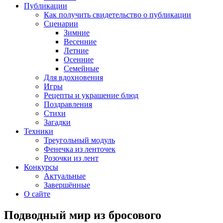
Публикации
Как получить свидетельство о публикации
Сценарии
Зимние
Весенние
Летние
Осенние
Семейные
Для вдохновения
Игры
Рецепты и украшение блюд
Поздравления
Стихи
Загадки
Техники
Треугольный модуль
Фенечка из ленточек
Розочки из лент
Конкурсы
Актуальные
Завершённые
О сайте
Подводный мир из бросового