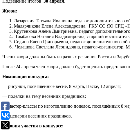
Подведение итогов
30 апреля
.
Жюри:
Лазаревич Татьяна Ивановна педагог дополнительного об
Малярчикова Елена Александровна, ГКУ СО ЯО СРЦ «Нас
Крутенкова Алёна Дмитриевна, педагог дополнительног
Томбасова Наталия Владимировна, старший воспитател
Седина Елена Григорьевна, педагог дополнительного об
Челашова Светлана Леонидовна, педагог-организатор, М
Члены жюри должны быть из разных регионов России и Зарубе
После 24 апреля член жюри должен будет оценить представле
Номинации конкурса:
— рисунки, посвящённые весне, 8 марта, Пасхе, 12 апреля;
— поделки на тему весенних праздников;
— мастер-классы по изготовлению поделок, посвящённых 8 мар
— сценарии весенних праздников.
Условия участия в конкурсе: