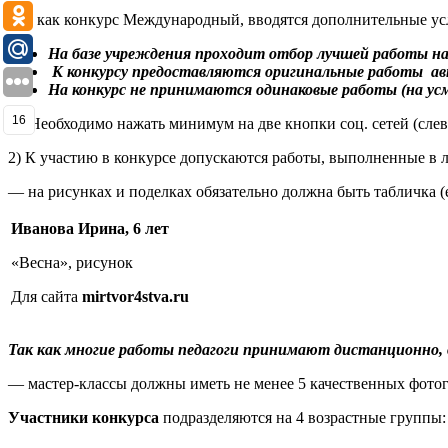
Так как конкурс Международный, вводятся дополнительные ус
На базе учреждения проходит отбор лучшей работы н
К конкурсу предоставляются оригинальные работы ав
На конкурс не принимаются одинаковые работы (на ус
16
1) Необходимо нажать минимум на две кнопки соц. сетей (слева
2) К участию в конкурсе допускаются работы, выполненные в 
— на рисунках и поделках обязательно должна быть табличка (
Иванова Ирина, 6 лет
«Весна», рисунок
Для сайта
mirtvor4stva.
ru
Так как многие работы педагоги принимают дистанционно,
— мастер-классы должны иметь не менее 5 качественных фотог
Участники конкурса
подразделяются на 4 возрастные группы: