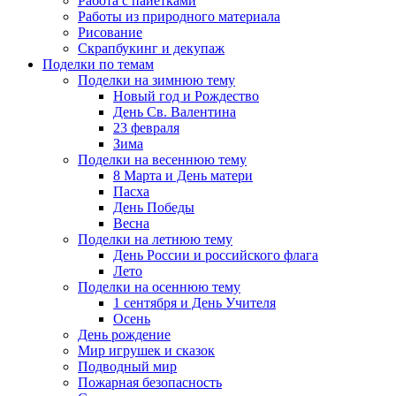
Работа с пайетками
Работы из природного материала
Рисование
Скрапбукинг и декупаж
Поделки по темам
Поделки на зимнюю тему
Новый год и Рождество
День Св. Валентина
23 февраля
Зима
Поделки на весеннюю тему
8 Марта и День матери
Пасха
День Победы
Весна
Поделки на летнюю тему
День России и российского флага
Лето
Поделки на осеннюю тему
1 сентября и День Учителя
Осень
День рождение
Мир игрушек и сказок
Подводный мир
Пожарная безопасность