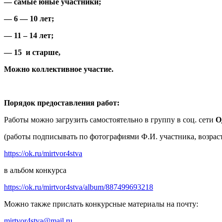
— самые юные участники;
— 6 — 10 лет;
— 11 – 14 лет;
— 15 и старше,
Можно коллективное участие.
Порядок предоставления работ:
Работы можно загрузить самостоятельно в группу в соц. сети
О
(работы подписывать по фотографиями Ф.И. участника, возраст
https://ok.ru/mirtvor4stva
в альбом конкурса
https://ok.ru/mirtvor4stva/album/887499693218
Можно также прислать конкурсные материалы на почту:
mirtvor4stva@mail.ru