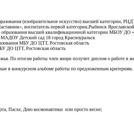
разования (изобразительное искусство) высшей категории, РЦД
тавник», воспитатель первой категории,Рыбинск Ярославской
о образования высшей квалификационной категории МБОУ ДО «Д
ь МАДОУ Детский сад 18 город Красноуральск
разования МБУ ДО ЦТТ, Ростовская область
БУ ДО ЦТТ, Ростовская область
жья. По итогам работы член жюри получит диплом о работе в 
нные в конкурсном альбоме работы по предложенным критериям.
та, Пасхе, Дню космонавтики или просто весне;