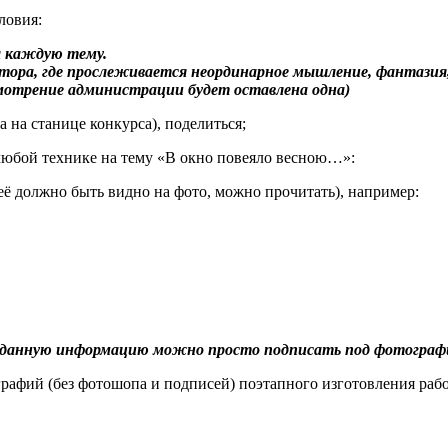
ловия:
а каждую тему.
тора, где прослеживается неординарное мышление, фантази
мотрение администрации будет оставлена одна)
 на станице конкурса), поделиться;
любой технике на тему «В окно повеяло весною…»:
её должно быть видно на фото, можно прочитать), например:
 данную информацию можно просто подписать под фотографие
рафий (без фотошопа и подписей) поэтапного изготовления раб