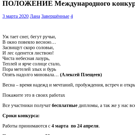
ПОЛОЖЕНИЕ Международного конкурса р
3 марта 2020
Лана
Завершённые
4
Уж тает снег, бегут ручьи,
В окно повеяло весною…
Засвищут скоро соловьи,
И лес оденется листвою!
Чиста небесная лазурь,
Теплей и ярче солнце стало,
Пора метелей злых и бурь
Опять надолго миновала…
(Алексей Плещеев)
Весна – время надежд и мечтаний, пробуждения, встреч и откр
Покажите это в своих работах
Все участники получат
бесплатные
дипломы, а так же у нас вс
Сроки конкурса:
Работы принимаются с
4 марта по 24 апреля
.