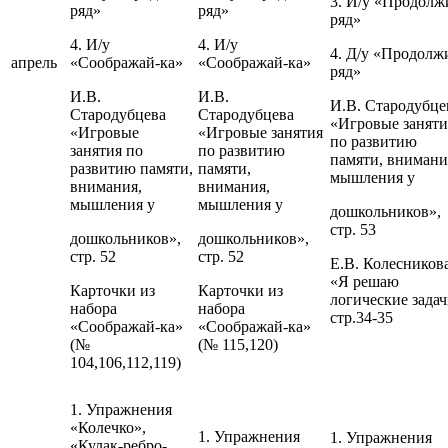
3. И/у «Продолж
ряд»
ряд»
ряд»
4. И/у
4. И/у
4. Д/у «Продолж
апрель
«Соображай-ка»
«Соображай-ка»
ряд»
И.В.
И.В.
И.В. Стародубце
Стародубцева
Стародубцева
«Игровые заняти
«Игровые
«Игровые занятия
по развитию
занятия по
по развитию
памяти, внимани
развитию памяти,
памяти,
мышления у
внимания,
внимания,
мышления у
мышления у
дошкольников»,
стр. 53
дошкольников»,
дошкольников»,
стр. 52
стр. 52
Е.В. Колесников
«Я решаю
Карточки из
Карточки из
логические задач
набора
набора
стр.34-35
«Соображай-ка»
«Соображай-ка»
(№
(№ 115,120)
104,106,112,119)
1. Упражнения
«Колечко»,
1. Упражнения
1. Упражнения
«Кулак-ребро-