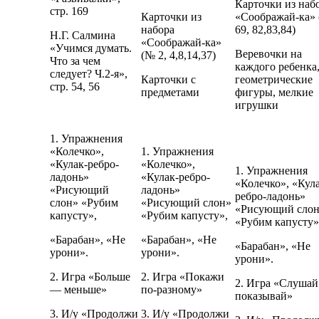
Карточки из наб
стр. 169
Карточки из
«Соображай-ка»
набора
69, 82,83,84)
Н.Г. Салмина
«Соображай-ка»
«Учимся думать.
Веревочки на
(№ 2, 4,8,14,37)
Что за чем
каждого ребенка
следует? Ч.2-я»,
Карточки с
геометрические
стр. 54, 56
предметами
фигуры, мелкие
игрушки
1. Упражнения
«Колечко»,
1. Упражнения
«Кулак-ребро-
«Колечко»,
1. Упражнения
ладонь»
«Кулак-ребро-
«Колечко», «Кул
«Рисующий
ладонь»
ребро-ладонь»
слон» «Рубим
«Рисующий слон»
«Рисующий сло
капусту»,
«Рубим капусту»,
«Рубим капусту»
«Барабан», «Не
«Барабан», «Не
«Барабан», «Не
урони».
урони».
урони».
2. Игра «Больше
2. Игра «Покажи
2. Игра «Слушай
— меньше»
по-разному»
показывай»
3. И/у «Продолжи
3. И/у «Продолжи