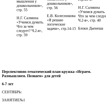
мышления у
дошкольников»,
дошкольников»,
Н.Г. Салмина
стр. 56
стр. 55
«Учимся думать.
Е.В. Колесникова
Что за чем следу
Н.Г. Салмина
«Я решаю
Ч.2-я», стр. 40
«Учимся думать.
логические
Что за чем
Блоки Дьенеша
задачи», стр.14-15
следует? Ч.2-я»,
стр. 59
Перспективно-тематический план кружка «Играем.
Размышляем. Познаем» для детей
6-7 лет
СЕНТЯБРЬ:
ЗАНЯТИЕ№1