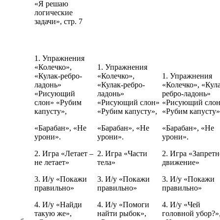
«Я решаю
логические
задачи», стр. 7
1. Упражнения
«Колечко»,
1. Упражнения
«Кулак-ребро-
«Колечко»,
1. Упражнения
ладонь»
«Кулак-ребро-
«Колечко», «Кул
«Рисующий
ладонь»
ребро-ладонь»
слон» «Рубим
«Рисующий слон»
«Рисующий сло
капусту»,
«Рубим капусту»,
«Рубим капусту»
«Барабан», «Не
«Барабан», «Не
«Барабан», «Не
урони».
урони».
урони».
2. Игра «Летает –
2. Игра «Части
2. Игра «Запретн
не летает»
тела»
движение»
3. И/у «Покажи
3. И/у «Покажи
3. И/у «Покажи
правильно»
правильно»
правильно»
4. И/у «Найди
4. И/у «Помоги
4. И/у «Чей
такую же»,
найти рыбок»,
головной убор?»