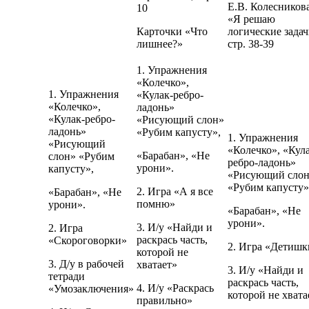
Е.В. Колесников
10
«Я решаю
Карточки «Что
логические задач
лишнее?»
стр. 38-39
1. Упражнения
«Колечко»,
1. Упражнения
«Кулак-ребро-
«Колечко»,
ладонь»
«Кулак-ребро-
«Рисующий слон»
ладонь»
«Рубим капусту»,
1. Упражнения
«Рисующий
«Колечко», «Кул
«Барабан», «Не
слон» «Рубим
ребро-ладонь»
урони».
капусту»,
«Рисующий сло
«Рубим капусту»
2. Игра «А я все
«Барабан», «Не
помню»
урони».
«Барабан», «Не
урони».
3. И/у «Найди и
2. Игра
раскрась часть,
«Скороговорки»
2. Игра «Детишк
которой не
3. Д/у в рабочей
хватает»
3. И/у «Найди и
тетради
раскрась часть,
4. И/у «Раскрась
«Умозаключения»
которой не хвата
правильно»