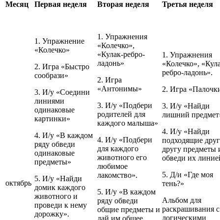
Месяц
Первая неделя
Вторая неделя
Третья неделя
1. Упражнения
1. Упражнение
«Колечко»,
«Колечко»
«Кулак-ребро-
1. Упражнения
ладонь»
«Колечко», «Кул
2. Игра «Быстро
ребро-ладонь».
сообрази»
2. Игра
«Антонимы»
2. Игра «Палочк
3. И/у «Соедини
линиями
3. И/у «Подбери
3. И/у «Найди
одинаковые
родителей для
лишний предмет
картинки»
каждого малыша»
4. И/у «Найди
4. И/у «В каждом
4. И/у «Подбери
подходящие друг
ряду обведи
для каждого
другу предметы 
одинаковые
животного его
обведи их линие
предметы»
любимое
5. Д/и «Где моя
лакомство».
5. И/у «Найди
октябрь
тень?»
домик каждого
5. И/у «В каждом
животного и
Альбом для
ряду обведи
проведи к нему
раскрашивания с
общие предметы и
дорожку».
логическими
дай им общее