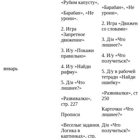
«Рубим капусту»,
«Барабан», «Не
«Барабан», «Не
урони».
урони».
2. Игра «Движен
2. Игра
со словами»
«Запретное
3. Д/и «Что
движение»
лишнее?»
3. И/у «Покажи
4. И/у «Что
правильно»
получиться?»
4. И/у «Найди
январь
5. Д/у в рабочей
рифму»
тетради «Найди
5. Д/и «Что
ошибку»
лишнее?»
«Развивалки», ст
«Развивалки»,
250
стр. 227
Карточки «Что
Прописи
лишнее?»
«Веселые задания.
Д/и «Что
Логика в
получиться?»
картинках», стр.