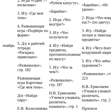
2. Игра «Один —
«Рубим капусту»,
несколько»
«Барабан», «Не
урони».
«Барабан».
3. И/у «Где моя
тень»
2. Игра «Что вок
2. Игра «Что
нас?» (по цвету)
внутри?»
4. Развивающая
игра «Подбери по
3. И/у. «Найди
3. И/у «Что
форме»
легкие и тяжелы
получится»
предметы»
5. Д/у в рабочей
ноябрь
4. И/у «Найди
тетради
4. И/у «Чего бои
предметы,
«Раскрась
воздушный шар
противоположные
правильно»
по вкусу»
5. И/у «Что забы
«Развивалки»,
художник?»
5. И/у «Что за
стр. 182
чем?»
«Развивалки», ст
Развивающая
223
«Развивалки»,
игра Карточки
стр. 187
Н.В. Ермолаева
«Где моя тень»,
«Учимся узнават
Н.В. Ермолаева
Д/и «Найди
различать,
«Учимся узнавать,
пару»
называть», стр. 2
различать,
называть», стр. 1
Е.В. Колесникова
Прописи