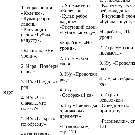
1. Упражнения
«Колечко», «Кул
1. Упражнения
«Колечко»,
ребро-ладонь»
«Колечко»,
«Кулак-ребро-
«Рисующий сло
«Кулак-ребро-
ладонь»
«Рубим капусту»
ладонь»
«Рисующий слон»
«Рисующий
«Барабан», «Не
«Рубим капусту»,
слон» «Рубим
урони».
капусту»,
«Барабан», «Не
2. Игра «Назови
урони».
«Барабан», «Не
предметы»
урони».
2. Игра «Одно
3. И/у «Продолж
слово»
2. Игра «Подбери
ряд»
слова»
3. И/у «Продолжи
4. И/у «Соображ
ряд»
3. И/у «Продолжи
ка»
ряд»
4. И/у
март
5. Игры с
«Соображай-ка»
4. И/у «Что
веревочкой
сначала, что
5. И/у «Найди два
«Объедини по
потом?»
одинаковых
принципу…»
предмета»
5. И/у «Раскрась
«Развивалки», ст
по образцу»
«Развивалки»,
171
стр. 170
«Развивалки»,