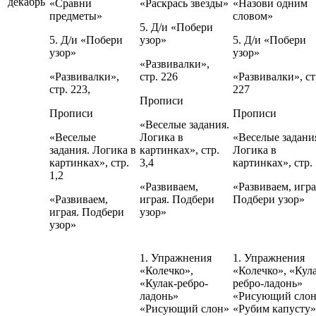
декабрь
«Сравни
«Раскрась звезды»
«Назови одним
предметы»
словом»
5. Д/и «Побери
5. Д/и «Побери
узор»
5. Д/и «Побери
узор»
узор»
«Развивалки»,
«Развивалки»,
стр. 226
«Развивалки», ст
стр. 223,
227
Прописи
Прописи
Прописи
«Веселые задания.
«Веселые
Логика в
«Веселые задани
задания. Логика в
картинках», стр.
Логика в
картинках», стр.
3,4
картинках», стр. 
1,2
«Развиваем,
«Развиваем, игра
«Развиваем,
играя. Подбери
Подбери узор»
играя. Подбери
узор»
узор»
1. Упражнения
1. Упражнения
«Колечко»,
«Колечко», «Кул
«Кулак-ребро-
ребро-ладонь»
ладонь»
«Рисующий сло
«Рисующий слон»
«Рубим капусту»