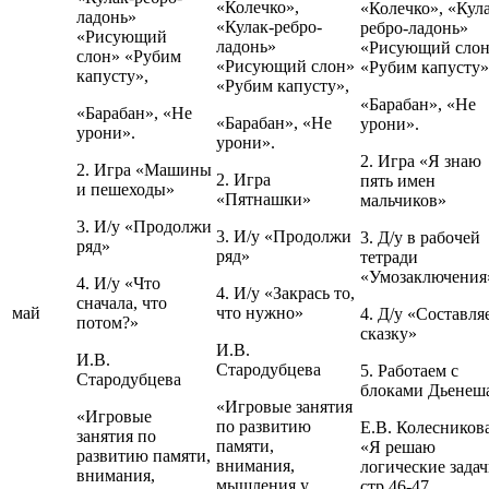
«Колечко»,
«Колечко», «Кул
ладонь»
«Кулак-ребро-
ребро-ладонь»
«Рисующий
ладонь»
«Рисующий сло
слон» «Рубим
«Рисующий слон»
«Рубим капусту»
капусту»,
«Рубим капусту»,
«Барабан», «Не
«Барабан», «Не
«Барабан», «Не
урони».
урони».
урони».
2. Игра «Я знаю
2. Игра «Машины
2. Игра
пять имен
и пешеходы»
«Пятнашки»
мальчиков»
3. И/у «Продолжи
3. И/у «Продолжи
3. Д/у в рабочей
ряд»
ряд»
тетради
«Умозаключения
4. И/у «Что
4. И/у «Закрась то,
сначала, что
май
что нужно»
4. Д/у «Составля
потом?»
сказку»
И.В.
И.В.
Стародубцева
5. Работаем с
Стародубцева
блоками Дьенеш
«Игровые занятия
«Игровые
по развитию
Е.В. Колесников
занятия по
памяти,
«Я решаю
развитию памяти,
внимания,
логические задач
внимания,
мышления у
стр.46-47