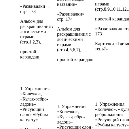
играми
название»
«Развивалки»,
(стр.8,9,10,11,12,
стр. 173
«Развивалки»,
простой каранд
стр. 174
Альбом для
раскрашивания с
«Развивалки» стр
Альбом для
логическими
173
раскрашивания с
играми
логическими
(стр.1,2,3),
Карточки «Где м
играми
тень?»
(стр.4,5,6,7),
простой
карандаш
простой карандаш
1. Упражнения
«Колечко»,
«Кулак-ребро-
ладонь»
1. Упражнения
1. Упражнения
«Рисующий
«Колечко», «Кул
«Колечко»,
слон» «Рубим
ребро-ладонь»
«Кулак-ребро-
капусту».
«Рисующий сло
ладонь»
«Рубим капусту»
«Рисующий слон»