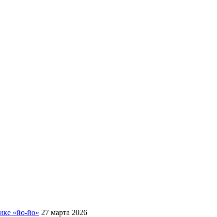
ике «йо-йо»
27 марта 2026