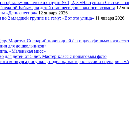
 и офтальмологических групп № 1, 2, 3 «Наступили Святки – за
Снежной Бабы» для детей старшего дошкольного возраста
12 янв
ппы «День снегиря»
12 января 2026
во 2 младшей группе на тему: «Вот эта улица»
11 января 2026
еду Морозу» Сценарий новогодней ёлки для офтальмологическ
ения для дошкольников»
уппа. «Маленькая мисс»
 для детей от 5 лет. Мастер-класс с пошаговым фото
онкурса рисунков, поделок, мастер-классов и сценариев «Ах