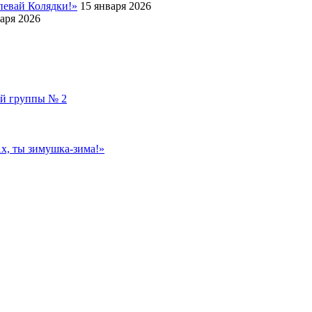
певай Колядки!»
15 января 2026
аря 2026
ой группы № 2
, ты зимушка-зима!»