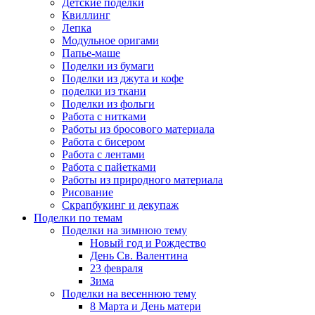
Детские поделки
Квиллинг
Лепка
Модульное оригами
Папье-маше
Поделки из бумаги
Поделки из джута и кофе
поделки из ткани
Поделки из фольги
Работа с нитками
Работы из бросового материала
Работа с бисером
Работа с лентами
Работа с пайетками
Работы из природного материала
Рисование
Скрапбукинг и декупаж
Поделки по темам
Поделки на зимнюю тему
Новый год и Рождество
День Св. Валентина
23 февраля
Зима
Поделки на весеннюю тему
8 Марта и День матери