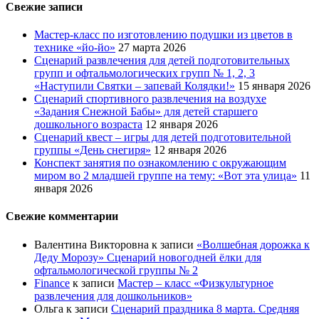
Свежие записи
Мастер-класс по изготовлению подушки из цветов в
технике «йо-йо»
27 марта 2026
Сценарий развлечения для детей подготовительных
групп и офтальмологических групп № 1, 2, 3
«Наступили Святки – запевай Колядки!»
15 января 2026
Сценарий спортивного развлечения на воздухе
«Задания Снежной Бабы» для детей старшего
дошкольного возраста
12 января 2026
Сценарий квест – игры для детей подготовительной
группы «День снегиря»
12 января 2026
Конспект занятия по ознакомлению с окружающим
миром во 2 младшей группе на тему: «Вот эта улица»
11
января 2026
Свежие комментарии
Валентина Викторовна
к записи
«Волшебная дорожка к
Деду Морозу» Сценарий новогодней ёлки для
офтальмологической группы № 2
Finance
к записи
Мастер – класс «Физкультурное
развлечения для дошкольников»
Ольга
к записи
Сценарий праздника 8 марта. Средняя