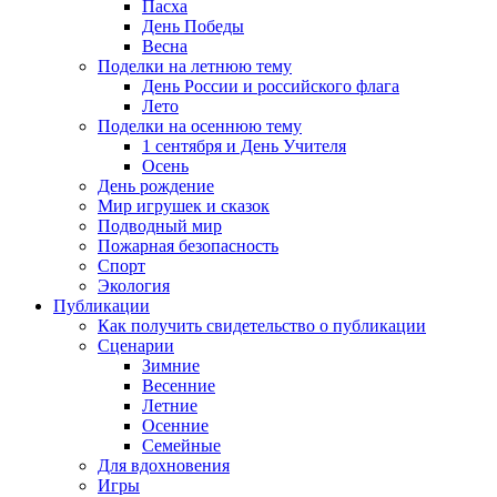
Пасха
День Победы
Весна
Поделки на летнюю тему
День России и российского флага
Лето
Поделки на осеннюю тему
1 сентября и День Учителя
Осень
День рождение
Мир игрушек и сказок
Подводный мир
Пожарная безопасность
Спорт
Экология
Публикации
Как получить свидетельство о публикации
Сценарии
Зимние
Весенние
Летние
Осенние
Семейные
Для вдохновения
Игры