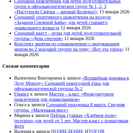
Сценарий развлечения для детей подготовительных
групп и офтальмологических групп № 1, 2, 3
«Наступили Святки – запевай Колядки!»
15 января 2026
Сценарий спортивного развлечения на воздухе
«Задания Снежной Бабы» для детей старшего
дошкольного возраста
12 января 2026
Сценарий квест – игры для детей подготовительной
группы «День снегиря»
12 января 2026
Конспект занятия по ознакомлению с окружающим
миром во 2 младшей группе на тему: «Вот эта улица»
11
января 2026
Свежие комментарии
Валентина Викторовна
к записи
«Волшебная дорожка к
Деду Морозу» Сценарий новогодней ёлки для
офтальмологической группы № 2
Finance
к записи
Мастер – класс «Физкультурное
развлечения для дошкольников»
Ольга
к записи
Сценарий праздника 8 марта. Средняя
группа. «Маленькая мисс»
Марина
к записи
Пейзаж гуашью «Хлебное поле»
поэтапно для детей от 5 лет. Мастер-класс с пошаговым
фото
Валерия
к записи
ПОДВЕДЕНИЕ ИТОГОВ