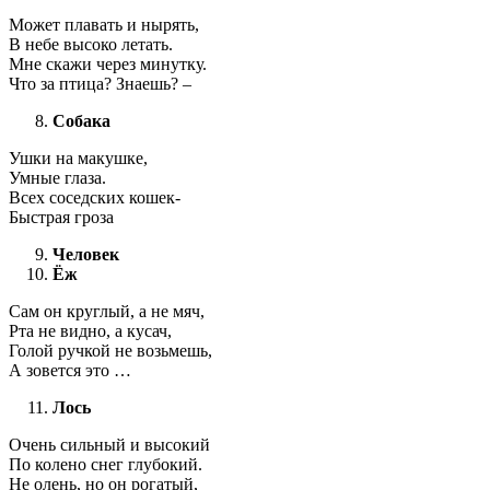
Может плавать и нырять,
В небе высоко летать.
Мне скажи через минутку.
Что за птица? Знаешь? –
Собака
Ушки на макушке,
Умные глаза.
Всех соседских кошек-
Быстрая гроза
Человек
Ёж
Сам он круглый, а не мяч,
Рта не видно, а кусач,
Голой ручкой не возьмешь,
А зовется это …
Лось
Очень сильный и высокий
По колено снег глубокий.
Не олень, но он рогатый,