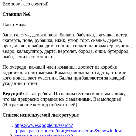
Все зовут его сохатый
Станция №6.
Пантомима.
бант, галстук, деньги, коза, балкон, бабушка, лягушка, ветер,
скатерть, поле, рубашка, ежик, утюг, торт, скалка, дерево,
орех, мыло, швабра, дом, солнце, солдат, парикмахер, курица,
ведро, калькулятор, дартс, вертолет, борода, очки, бутерброд,
рыба, лепить снеговика.
По очереди, каждый член команды, достает из коробки
задание для пантомимы. Команда должна отгадать, что или
кого показывает участник. Баллы прибавляются за каждый
угаданный ответ.
Ведущий:
И так ребята. По вашим путевым листам я вижу,
что вы прекрасно справились с заданиями. Вы молодцы!
(Награждение команд победителей)
Список используемой литературы:
https://www.google.ru/search?
q=раскраски+по+таблице+умножения&newwindow