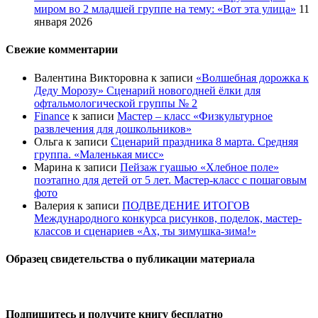
миром во 2 младшей группе на тему: «Вот эта улица»
11
января 2026
Свежие комментарии
Валентина Викторовна
к записи
«Волшебная дорожка к
Деду Морозу» Сценарий новогодней ёлки для
офтальмологической группы № 2
Finance
к записи
Мастер – класс «Физкультурное
развлечения для дошкольников»
Ольга
к записи
Сценарий праздника 8 марта. Средняя
группа. «Маленькая мисс»
Марина
к записи
Пейзаж гуашью «Хлебное поле»
поэтапно для детей от 5 лет. Мастер-класс с пошаговым
фото
Валерия
к записи
ПОДВЕДЕНИЕ ИТОГОВ
Международного конкурса рисунков, поделок, мастер-
классов и сценариев «Ах, ты зимушка-зима!»
Образец свидетельства о публикации материала
Подпишитесь и получите книгу бесплатно