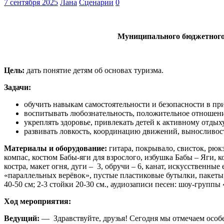
7 сентября 2025
Лана
Сценарии
0
Муниципального бюджетного 
Цель:
дать понятие детям об основах туризма.
Задачи:
обучить навыкам самостоятельности и безопасности в пр
воспитывать любознательность, положительное отношение
укреплять здоровье, привлекать детей к активному отдыху
развивать ловкость, координацию движений, выносливост
Материалы и оборудование:
гитара, покрывало, свисток, рюкз
компас, костюм Бабы-яги для взрослого, избушка Бабы – Яги, к
костра, макет огня,
дуги – 3, обручи – 6, канат, искусственные 
«параллельных верёвок», пустые пластиковые бутылки, пакеты,
40-50 см; 2-3 стойки 20-30 см., аудиозаписи песен:
шоу-группы 
Ход мероприятия:
Ведущий:
— Здравствуйте, друзья! Сегодня мы отмечаем особ