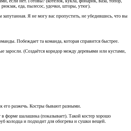
, если нет. Готовы? (котелок, кукла, фонарик, ваза, топор,
рюкзак, еда, пылесос, удочки, шторы, утюг).
запутанная. Я не могу вас пропустить, не убедившись, что вы
оманды. Побеждает та команда, которая справится быстрее.
е заросли. (Создаётся коридор между деревьями или кустами,
как его разжечь. Костры бывают разными.
т в форме шалашика (показывает). Такой костер хорошо
руб колодца и подходит для обогрева и сушки вещей.