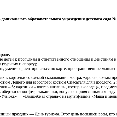
дошкольного образовательного учреждения детского сада №
ироде;
 детей к прогулкам и ответственного отношения к действиям н
 (туризму и спорту);
ь, умения ориентироваться по карте, пространственное мышлен
аки, карточки со схемой складывания костра, «дрова», схемы пр
остюм Лешего для взрослого; костюм Спасателя для взрослого, 2 
елки – 6
;
картинки – костер «шалаш», костер «колодец», предмет
 обертки от конфет, стаканчики, конусы с привязанными между 
«Улыбка» — «Волшебная страна»; из мультфильма «Маша и медв
енный праздник — День туризма. Этот день посвящён всем, кто 