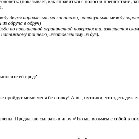
олеть: (показывает, как справиться с полосой препятствий, зате
и.
жду двумя параллельными канатами, натянутыми между ворота
из обруча в обруч)
дьба по повышенной ограниченной поверхности
,
извилистая скам
 натяжному тоннелю, изготовленному из дуг
).
аносите ей вред?
 пройдут мимо меня без толку! А вы, путники, что здесь делает
лены. Предлагаю сыграть в игру «Что мы возьмем с собой в пох