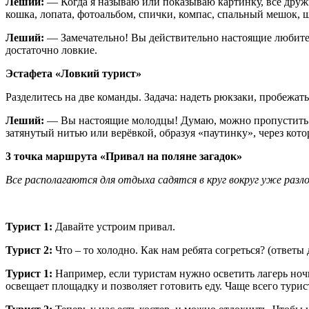
Леший:
— Когда я называю или показываю картинку, все дружно
кошка, лопата, фотоальбом, спички, компас, спальный мешок, ш
Леший:
— Замечательно! Вы действительно настоящие любители
достаточно ловкие.
Эстафета «Ловкий турист»
Разделитесь на две команды. Задача: надеть рюкзаки, пробежа
Леший:
— Вы настоящие молодцы! Думаю, можно пропустить вас
затянутый нитью или верёвкой, образуя «паутинку», через кот
3 точка маршрута «Привал на поляне загадок»
Все располагаются для отдыха садятся в круг вокруг уже раз
Турист 1:
Давайте устроим привал.
Турист 2:
Что – то холодно. Как нам ребята согреться? (ответы
Турист 1:
Например, если туристам нужно осветить лагерь ноч
освещает площадку и позволяет готовить еду. Чаще всего тури