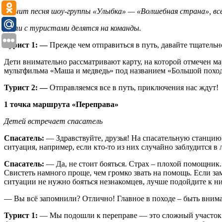
Звучит песня шоу-группы «Улыбка» — «Волшебная страна», вс
Дети с туристами делятся на команды.
Турист 1: —
Прежде чем отправиться в путь, давайте тщательн
Дети внимательно рассматривают карту, на которой отмечен ма
мультфильма «Маша и медведь» под названием «Большой поход»
Турист 2: —
Отправляемся все в путь,
приключения нас ждут!
1 точка маршрута «Переправа»
Детей встречает спасатель
Спасатель:
— Здравствуйте, друзья! На спасательную станцию 
ситуация, например, если кто-то из них случайно заблудится в л
Спасатель:
— Да, не стоит бояться. Страх – плохой помощник. 
Свистеть намного проще, чем громко звать на помощь. Если замет
ситуации не нужно бояться незнакомцев, лучше подойдите к ни
— Вы всё запомнили? Отлично! Главное в походе – быть внимате
Турист 1:
— Мы подошли к переправе — это сложный участок пу