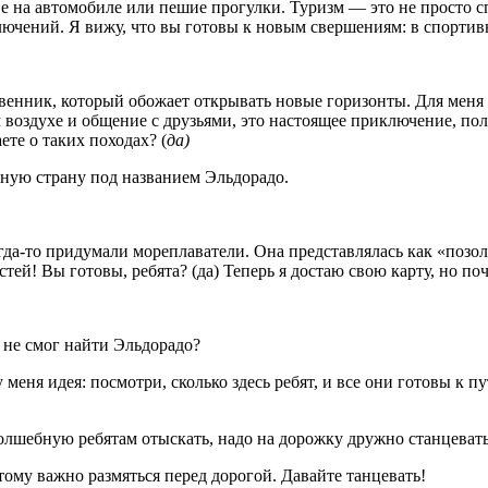
твие на автомобиле или пешие прогулки. Туризм — это не просто 
ючений. Я вижу, что вы готовы к новым свершениям: в спортивн
нник, который обожает открывать новые горизонты. Для меня ра
ем воздухе и общение с друзьями, это настоящее приключение, п
ете о таких походах? (
да)
есную страну под названием Эльдорадо.
а-то придумали мореплаватели. Она представлялась как «позолоч
ей! Вы готовы, ребята? (да) Теперь я достаю свою карту, но поч
я не смог найти Эльдорадо?
 у меня идея: посмотри, сколько здесь ребят, и все они готовы 
 волшебную ребятам отыскать, надо на дорожку дружно станцевать
ому важно размяться перед дорогой. Давайте танцевать!