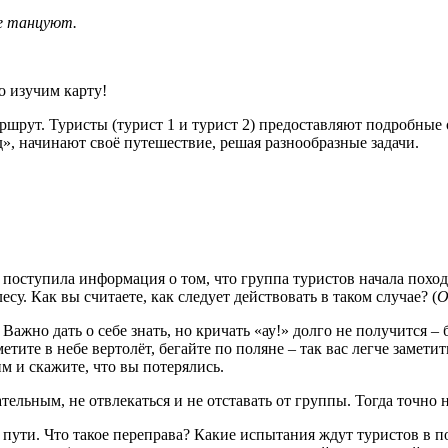
е танцуют.
о изучим карту!
ршрут. Туристы (турист 1 и турист 2) предоставляют подробные 
, начинают своё путешествие, решая разнообразные задачи.
поступила информация о том, что группа туристов начала поход
есу. Как вы считаете, как следует действовать в таком случае? (
О
Важно дать о себе знать, но кричать «ау!» долго не получится –
ите в небе вертолёт, бегайте по поляне – так вас легче заметить
м и скажите, что вы потерялись.
льным, не отвлекаться и не отставать от группы. Тогда точно н
ти. Что такое переправа? Какие испытания ждут туристов в по