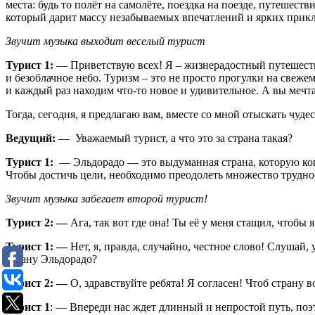
места: будь то полёт на самолёте, поездка на поезде, путешес
который дарит массу незабываемых впечатлений и ярких прикл
Звучит музыка выходит веселый турист
Турист 1:
— Приветствую всех! Я – жизнерадостный путешестве
и безоблачное небо. Туризм – это не просто прогулки на свеж
и каждый раз находим что-то новое и удивительное. А вы мечта
Тогда, сегодня, я предлагаю вам, вместе со мной отыскать чуд
Ведущий:
—
Уважаемый турист, а что это за страна такая?
Турист 1:
— Эльдорадо — это выдуманная страна, которую когд
Чтобы достичь цели, необходимо преодолеть множество трудност
Звучит музыка забегает второй турист!
Турист 2: —
Ага, так вот где она! Ты её у меня стащил, чтобы 
Турист 1: —
Нет, я, правда, случайно, честное слово! Слушай,
страну Эльдорадо?
Турист 2: —
О, здравствуйте ребята! Я согласен! Чтоб страну
Турист 1
: — Впереди нас ждет длинный и непростой путь, поэт