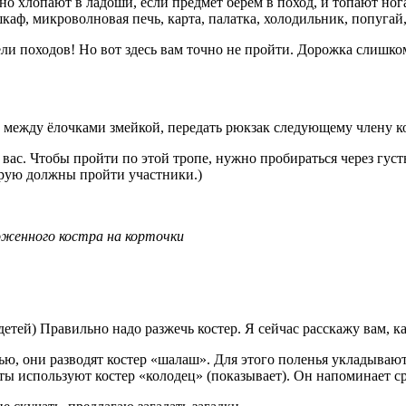
 хлопают в ладоши, если предмет берём в поход, и топают ногами
каф, микроволновая печь, карта, палатка, холодильник, попугай, 
 походов! Но вот здесь вам точно не пройти. Дорожка слишком 
ть между ёлочками змейкой, передать рюкзак следующему члену к
. Чтобы пройти по этой тропе, нужно пробираться через густы
орую должны пройти участники.)
ложенного костра на корточки
 детей) Правильно надо разжечь костер. Я сейчас расскажу вам, 
ью, они разводят костер «шалаш». Для этого поленья укладываю
сты используют костер «колодец» (показывает). Он напоминает с