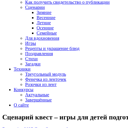
Как получить свидетельство о публикации
Сценарии
Зимние
Весенние
Летние
Осенние
Семейные
Для вдохновения
Игры
Рецепты и украшение блюд
Поздравления
Стихи
Загадки
Техники
Треугольный модуль
Фенечка из ленточек
Розочки из лент
Конкурсы
Актуальные
Завершённые
О сайте
Сценарий квест – игры для детей подг