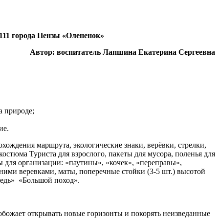
111 города Пензы «Олененок»
Автор: воспитатель Лапшина Екатерина Сергеевна
а природе;
ие.
охождения маршрута, экологические знаки, верёвки, стрелки,
костюма Туриста для взрослого, пакеты для мусора, поленья для
ы для организации: «паутины», «кочек», «переправы»,
ними веревками, маты, поперечные стойки (3-5 шт.) высотой
едь» «Большой поход».
обожает открывать новые горизонты и покорять неизведанные