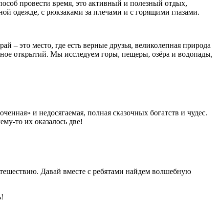
способ провести время, это активный и полезный отдых,
ой одежде, с рюкзаками за плечами и с горящими глазами.
й – это место, где есть верные друзья, великолепная природа
олное открытий. Мы исследуем горы, пещеры, озёра и водопады,
енная» и недосягаемая, полная сказочных богатств и чудес.
ему-то их оказалось две!
к путешествию. Давай вместе с ребятами найдем волшебную
!