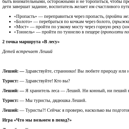
быть внимательными, осторожными и не торопиться, чтобы преод
дети завершат задание, воспитатель желает им счастливого пут
«Пропасть» — переправиться через пропасть, (
пройти ме
«Болото» — перебраться по кочкам через болото, (
прыжки 
«Мост» — пройти по узкому мосту через горную реку (
хо
«Тоннель» — пройти по туннелю в пещере (
проползти по
2 точка маршрута «В лесу»
Детей встречает Леший
Леший: —
Здравствуйте, странники! Вы любите природу или н
Турист:
— Здравствуйте! Кто вы?
Леший: —
Я хранитель леса — Леший. Ни конный, ни пеший не
Турист:
— Мы туристы, дядюшка Леший.
Леший:
— Туристы?! Сейчас я проверю, насколько вы подготов
Игра «Что мы возьмем в поход?»