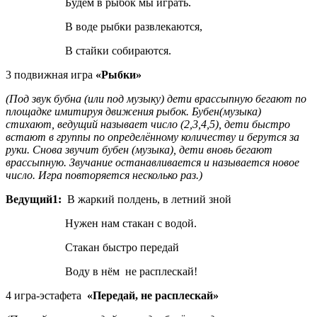
Будем в рыбок мы играть.
В воде рыбки развлекаются,
В стайки собираются.
3 подвижная игра
«Рыбки»
(Под звук бубна (или под музыку) дети врассыпную бегают по
площадке имитируя движения рыбок. Бубен(музыка)
стихают, ведущий называет число (2,3,4,5), дети быстро
встают в группы по определённому количеству и берутся за
руки. Снова звучит бубен (музыка), дети вновь бегают
врассыпную. Звучание останавливается и называется новое
число. Игра повторяется несколько раз.)
Ведущий1:
В жаркий полдень, в летний зной
Нужен нам стакан с водой.
Стакан быстро передай
Воду в нём не расплескай!
4 игра-эстафета
«Передай, не расплескай»