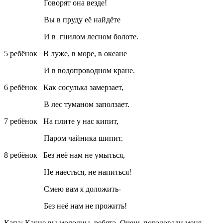
Говорят она везде!
Вы в пруду её найдёте
И в гнилом лесном болоте.
5 ребёнок В луже, в море, в океане
И в водопроводном кране.
6 ребёнок Как сосулька замерзает,
В лес туманом заползает.
7 ребёнок На плите у нас кипит,
Паром чайника шипит.
8 ребёнок Без неё нам не умыться,
Не наесться, не напиться!
Смею вам я доложить-
Без неё нам не прожить!
Капа:
Какие вы молодцы, ребята. Очень порадовали меня