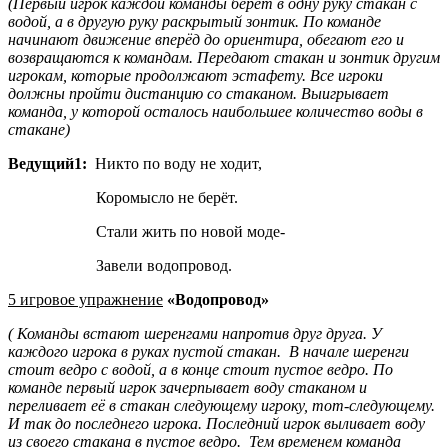
(Первый игрок каждой команды берёт в одну руку стакан с
водой, а в другую руку раскрытый зонтик. По команде
начинают движение вперёд до ориентира, обегают его и
возвращаются к командам. Передают стакан и зонтик другим
игрокам, которые продолжают эстафету. Все игроки
должны пройти дистанцию со стаканом. Выигрывает
команда, у которой осталось наибольшее количество воды в
стакане)
Ведущий1:
Никто по воду не ходит,
Коромысло не берёт.
Стали жить по новой моде-
Завели водопровод.
5 игровое упражнение
«Водопровод»
( Команды встают шеренгами напротив друг друга. У
каждого игрока в руках пустой стакан. В начале шеренги
стоит ведро с водой, а в конце стоит пустое ведро. По
команде первый игрок зачерпывает воду стаканом и
переливает её в стакан следующему игроку, тот-следующему.
И так до последнего игрока. Последний игрок выливает воду
из своего стакана в пустое ведро. Тем временем команда