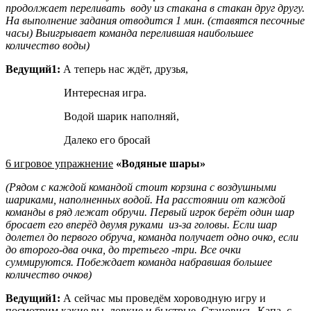
продолжает переливать воду из стакана в стакан друг другу.
На выполнение задания отводится 1 мин. (ставятся песочные
часы) Выигрывает команда перелившая наибольшее
количество воды)
Ведущий1:
А теперь нас ждёт, друзья,
Интересная игра.
Водой шарик наполняй,
Далеко его бросай
6 игровое упражнение
«Водяные шары»
(Рядом с каждой командой стоит корзина с воздушными
шариками, наполненных водой. На расстоянии от каждой
команды в ряд лежат обручи. Первый игрок берёт один шар
бросает его вперёд двумя руками из-за головы. Если шар
долетел до первого обруча, команда получает одно очко, если
до второго-два очка, до третьего -три. Все очки
суммируются. Побеждает команда набравшая большее
количество очков)
Ведущий1:
А сейчас мы проведём хороводную игру и
посмотрим какие вы ловкие и быстрые. Становись, Капа, с