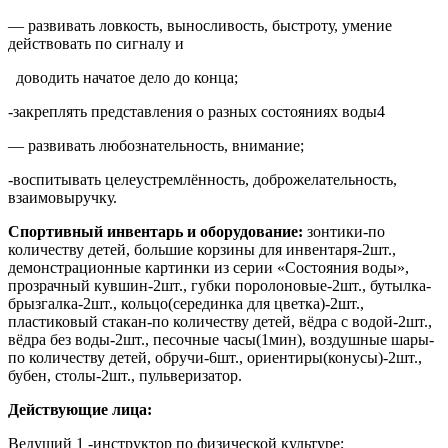
— развивать ловкость, выносливость, быстроту, умение
действовать по сигналу и
доводить начатое дело до конца;
-закреплять представления о разных состояниях воды4
— развивать любознательность, внимание;
-воспитывать целеустремлённость, доброжелательность,
взаимовыручку.
Спортивный инвентарь и оборудование:
зонтики-по
количеству детей, большие корзины для инвентаря-2шт.,
демонстрационные картинки из серии «Состояния воды»,
прозрачный кувшин-2шт., губки поролоновые-2шт., бутылка-
брызгалка-2шт., кольцо(серединка для цветка)-2шт.,
пластиковый стакан-по количеству детей, вёдра с водой-2шт.,
вёдра без воды-2шт., песочные часы(1мин), воздушные шары-
по количеству детей, обручи-6шт., ориентиры(конусы)-2шт.,
бубен, столы-2шт., пульверизатор.
Действующие лица:
Ведущий 1 -инструктор по физической культуре;