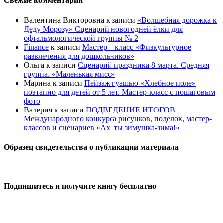
Свежие комментарии
Валентина Викторовна
к записи
«Волшебная дорожка к
Деду Морозу» Сценарий новогодней ёлки для
офтальмологической группы № 2
Finance
к записи
Мастер – класс «Физкультурное
развлечения для дошкольников»
Ольга
к записи
Сценарий праздника 8 марта. Средняя
группа. «Маленькая мисс»
Марина
к записи
Пейзаж гуашью «Хлебное поле»
поэтапно для детей от 5 лет. Мастер-класс с пошаговым
фото
Валерия
к записи
ПОДВЕДЕНИЕ ИТОГОВ
Международного конкурса рисунков, поделок, мастер-
классов и сценариев «Ах, ты зимушка-зима!»
Образец свидетельства о публикации материала
Подпишитесь и получите книгу бесплатно