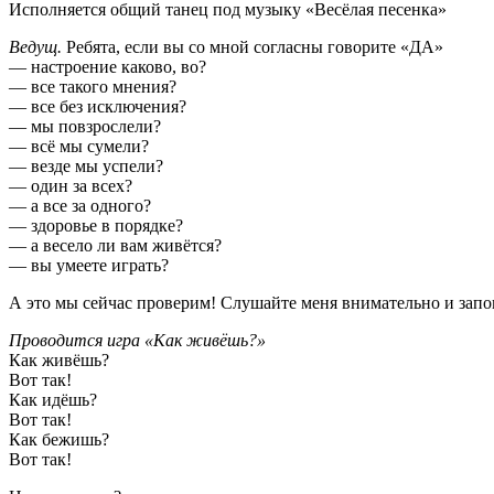
Исполняется общий танец под музыку «Весёлая песенка»
Ведущ.
Ребята, если вы со мной согласны говорите «ДА»
— настроение каково, во?
— все такого мнения?
— все без исключения?
— мы повзрослели?
— всё мы сумели?
— везде мы успели?
— один за всех?
— а все за одного?
— здоровье в порядке?
— а весело ли вам живётся?
— вы умеете играть?
А это мы сейчас проверим! Слушайте меня внимательно и запом
Проводится игра «Как живёшь?»
Как живёшь?
Вот так!
Как идёшь?
Вот так!
Как бежишь?
Вот так!