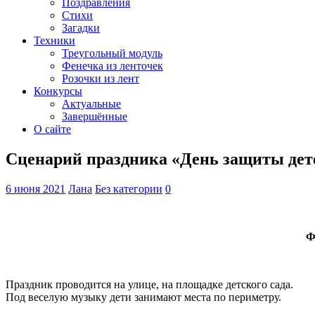
Поздравления
Стихи
Загадки
Техники
Треугольный модуль
Фенечка из ленточек
Розочки из лент
Конкурсы
Актуальные
Завершённые
О сайте
Сценарий праздника «День защиты дете
6 июня 2021
Лана
Без категории
0
Ф
Праздник проводится на улице, на площадке детского сада.
Под веселую музыку дети занимают места по периметру.