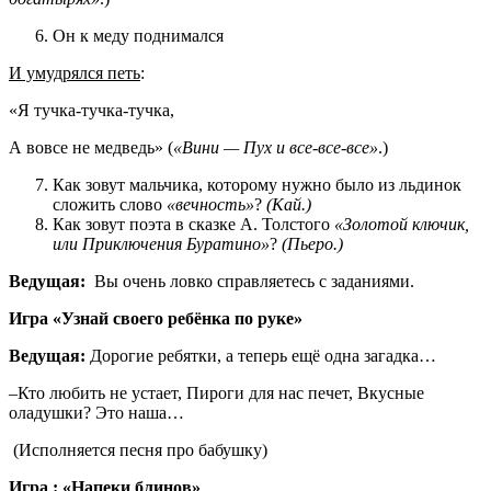
Он к меду поднимался
И умудрялся петь
:
«Я тучка-тучка-тучка,
А вовсе не медведь» (
«Вини — Пух и все-все-все»
.)
Как зовут мальчика, которому нужно было из льдинок
сложить слово
«вечность»
?
(Кай.)
Как зовут поэта в сказке А. Толстого
«Золотой ключик,
или Приключения Буратино»
?
(Пьеро.)
Ведущая:
Вы очень ловко справляетесь с заданиями.
Игра «Узнай своего ребёнка по руке»
Ведущая:
Дорогие ребятки, а теперь ещё одна загадка…
–Кто любить не устает, Пироги для нас печет, Вкусные
оладушки? Это наша…
(Исполняется песня про бабушку)
Игра : «Напеки блинов»