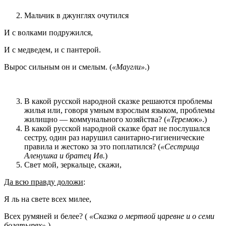
Мальчик в джунглях очутился
И с волками подружился,
И с медведем, и с пантерой.
Вырос сильным он и смелым. (
«Маугли»
.)
В какой русской народной сказке решаются проблемы
жилья или, говоря умным взрослым языком, проблемы
жилищно — коммунального хозяйства? (
«Теремок»
.)
В какой русской народной сказке брат не послушался
сестру, один раз нарушил санитарно-гигиенические
правила и жестоко за это поплатился? (
«Сестрица
Аленушка и братец Ив.
)
Свет мой, зеркальце, скажи,
Да всю правду доложи
:
Я ль на свете всех милее,
Всех румяней и белее? (
«Сказка о мертвой царевне и о семи
богатырях»
.)