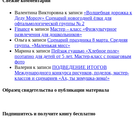
Свежие комментарии
Валентина Викторовна
к записи
«Волшебная дорожка к
Деду Морозу» Сценарий новогодней ёлки для
офтальмологической группы № 2
Finance
к записи
Мастер – класс «Физкультурное
развлечения для дошкольников»
Ольга
к записи
Сценарий праздника 8 марта. Средняя
группа. «Маленькая мисс»
Марина
к записи
Пейзаж гуашью «Хлебное поле»
поэтапно для детей от 5 лет. Мастер-класс с пошаговым
фото
Валерия
к записи
ПОДВЕДЕНИЕ ИТОГОВ
Международного конкурса рисунков, поделок, мастер-
классов и сценариев «Ах, ты зимушка-зима!»
Образец свидетельства о публикации материала
Подпишитесь и получите книгу бесплатно