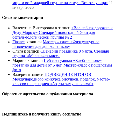
миром во 2 младшей группе на тему: «Вот эта улица»
11
января 2026
Свежие комментарии
Валентина Викторовна
к записи
«Волшебная дорожка к
Деду Морозу» Сценарий новогодней ёлки для
офтальмологической группы № 2
Finance
к записи
Мастер – класс «Физкультурное
развлечения для дошкольников»
Ольга
к записи
Сценарий праздника 8 марта. Средняя
группа. «Маленькая мисс»
Марина
к записи
Пейзаж гуашью «Хлебное поле»
поэтапно для детей от 5 лет. Мастер-класс с пошаговым
фото
Валерия
к записи
ПОДВЕДЕНИЕ ИТОГОВ
Международного конкурса рисунков, поделок, мастер-
классов и сценариев «Ах, ты зимушка-зима!»
Образец свидетельства о публикации материала
Подпишитесь и получите книгу бесплатно