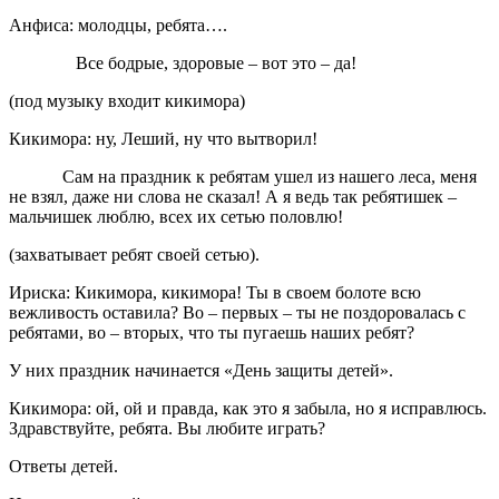
Анфиса: молодцы, ребята….
Все бодрые, здоровые – вот это – да!
(под музыку входит кикимора)
Кикимора: ну, Леший, ну что вытворил!
Сам на праздник к ребятам ушел из нашего леса, меня
не взял, даже ни слова не сказал! А я ведь так ребятишек –
мальчишек люблю, всех их сетью половлю!
(захватывает ребят своей сетью).
Ириска: Кикимора, кикимора! Ты в своем болоте всю
вежливость оставила? Во – первых – ты не поздоровалась с
ребятами, во – вторых, что ты пугаешь наших ребят?
У них праздник начинается «День защиты детей».
Кикимора: ой, ой и правда, как это я забыла, но я исправлюсь.
Здравствуйте, ребята. Вы любите играть?
Ответы детей.