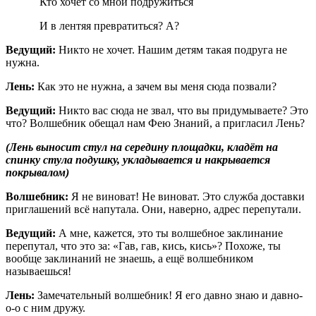
Кто хочет со мной подружиться
И в лентяя превратиться? А?
Ведущий:
Никто не хочет. Нашим детям такая подруга не
нужна.
Лень:
Как это не нужна, а зачем вы меня сюда позвали?
Ведущий:
Никто вас сюда не звал, что вы придумываете? Это
что? Волшебник обещал нам Фею Знаний, а пригласил Лень?
(Лень выносит стул на середину площадки, кладёт на
спинку стула подушку, укладывается и накрывается
покрывалом)
Волшебник:
Я не виноват! Не виноват. Это служба доставки
приглашений всё напутала. Они, наверно, адрес перепутали.
Ведущий:
А мне, кажется, это ты волшебное заклинание
перепутал, что это за: «Гав, гав, кись, кись»? Похоже, ты
вообще заклинаний не знаешь, а ещё волшебником
называешься!
Лень:
Замечательный волшебник! Я его давно знаю и давно-
о-о с ним дружу.