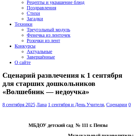
Рецепты и украшение блюд
Поздравления
Стихи
Загадки
Техники
Треугольный модуль
Фенечка из ленточек
Розочки из лент
Конкурсы
Актуальные
Завершённые
О сайте
Сценарий развлечения к 1 сентября
для старших дошкольников
«Волшебник — недоучка»
8 сентября 2025
Лана
1 сентября и День Учителя
,
Сценарии
0
МБДОУ детский сад № 111 г. Пензы
Музыкальный руководитель: