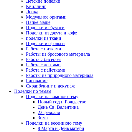
Детские поделки
Квиллинг
Лепка
Модульное оригами
Папье-маше
Поделки из бумаги
Поделки из джута и кофе
поделки из ткани
Поделки из фольги
Работа с нитками
Работы из бросового материала
Работа с бисером
Работа с лентами
Работа с пайетками
Работы из природного материала
Рисование
Скрапбукинг и декупаж
Поделки по темам
Поделки на зимнюю тему
Новый год и Рождество
День Св. Валентина
23 февраля
Зима
Поделки на весеннюю тему
8 Марта и День матери