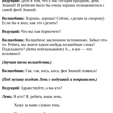
Ведущий:
Дело в том, что у нас сегодня праздник, день
Знаний! И ребятам было бы очень хорошо познакомиться с
самой феей Знаний.
Волшебник:
Хорошо, хорошо! Сейчас, сделаю (
в сторону
)
Если бы я знал, как это сделать?
Ведущий:
Что вы там бормочете?
Волшебник:
Волшебное заклинание вспоминаю. Забыл что-
то. Ребята, вы знаете какие-нибудь волшебные слова?
Подскажите?
(дети подсказывают)
А.., я кое — что
вспомнил!
(Звучит тема волшебства.)
Волшебник:
Гав, гав, кись, кись, фея Знаний появись!
(Под музыку входит Лень
с подушкой и покрывалом.)
Ведущий:
Здравствуйте, а вы кто?
Лень:
Я кто? Я, ребята, ваша лень.
Хожу за вами словно тень.