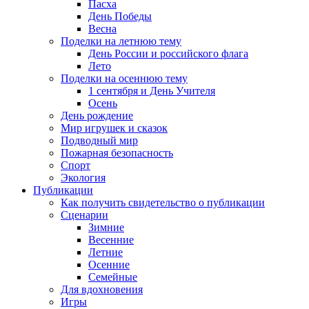
Пасха
День Победы
Весна
Поделки на летнюю тему
День России и российского флага
Лето
Поделки на осеннюю тему
1 сентября и День Учителя
Осень
День рождение
Мир игрушек и сказок
Подводный мир
Пожарная безопасность
Спорт
Экология
Публикации
Как получить свидетельство о публикации
Сценарии
Зимние
Весенние
Летние
Осенние
Семейные
Для вдохновения
Игры