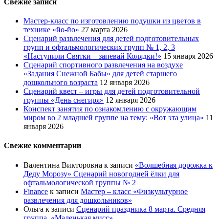
Свежие записи
Мастер-класс по изготовлению подушки из цветов в
технике «йо-йо»
27 марта 2026
Сценарий развлечения для детей подготовительных
групп и офтальмологических групп № 1, 2, 3
«Наступили Святки – запевай Колядки!»
15 января 2026
Сценарий спортивного развлечения на воздухе
«Задания Снежной Бабы» для детей старшего
дошкольного возраста
12 января 2026
Сценарий квест – игры для детей подготовительной
группы «День снегиря»
12 января 2026
Конспект занятия по ознакомлению с окружающим
миром во 2 младшей группе на тему: «Вот эта улица»
11
января 2026
Свежие комментарии
Валентина Викторовна
к записи
«Волшебная дорожка к
Деду Морозу» Сценарий новогодней ёлки для
офтальмологической группы № 2
Finance
к записи
Мастер – класс «Физкультурное
развлечения для дошкольников»
Ольга
к записи
Сценарий праздника 8 марта. Средняя
группа. «Маленькая мисс»