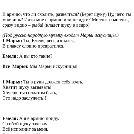
В армию, что ли сходить, развеяться? (Берет щуку) Ну, чего ты
молчишь? Идти мне в армию или не идти? Молчит и молчит,
сразу видно – рыба! (кладет щуку в ведро)
(Под русско-народную музыку входят Марьи искусницы.)
1 Марья:
Ты, Емеля, весь изнылся,
В плаксу словно превратился.
Емеля:
А вы кто такие?
Все Марьи:
Мы Марьи искусницы!
1 Марья:
Ты в руки должен себя взять,
Хватит щуку вызывать!
Хочешь ты солдатом быть,
Это надо заслужить!!!
Емеля:
А я в армию пойду,
С собой щуку захвачу.
Всё исполнит за меня,