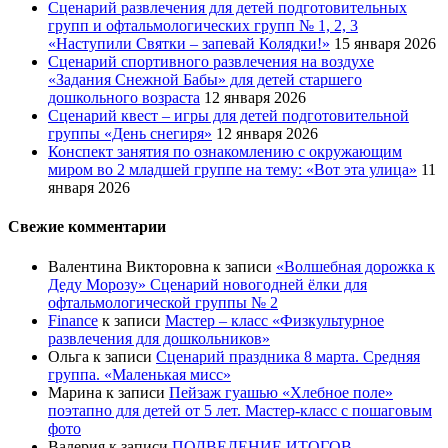
Сценарий развлечения для детей подготовительных
групп и офтальмологических групп № 1, 2, 3
«Наступили Святки – запевай Колядки!»
15 января 2026
Сценарий спортивного развлечения на воздухе
«Задания Снежной Бабы» для детей старшего
дошкольного возраста
12 января 2026
Сценарий квест – игры для детей подготовительной
группы «День снегиря»
12 января 2026
Конспект занятия по ознакомлению с окружающим
миром во 2 младшей группе на тему: «Вот эта улица»
11
января 2026
Свежие комментарии
Валентина Викторовна
к записи
«Волшебная дорожка к
Деду Морозу» Сценарий новогодней ёлки для
офтальмологической группы № 2
Finance
к записи
Мастер – класс «Физкультурное
развлечения для дошкольников»
Ольга
к записи
Сценарий праздника 8 марта. Средняя
группа. «Маленькая мисс»
Марина
к записи
Пейзаж гуашью «Хлебное поле»
поэтапно для детей от 5 лет. Мастер-класс с пошаговым
фото
Валерия
к записи
ПОДВЕДЕНИЕ ИТОГОВ