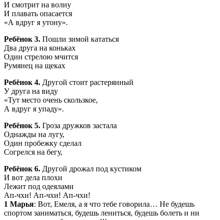
И смотрит на волну
И плавать опасается
«А вдруг я утону».
Ребёнок 3.
Пошли зимой кататься
Два друга на коньках
Один стрелою мчится
Румянец на щеках
Ребёнок 4.
Другой стоит растерянный
У друга на виду
«Тут место очень скользкое,
А вдруг я упаду».
Ребёнок 5.
Гроза дружков застала
Однажды на лугу,
Один пробежку сделал
Согрелся на бегу,
Ребёнок 6.
Другой дрожал под кустиком
И вот дела плохи
Лежит под одеялами
Ап-чхи! Ап-чхи! Ап-чхи!
1 Марья
: Вот, Емеля, а я что тебе говорила… Не будешь
спортом заниматься, будешь лениться, будешь болеть и ни