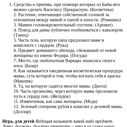
Средства и приемы, при помощи которых из Бабы-яги
можно сделать Василису Прекрасную. (Косметика)
2. Растение, отвечающее собственной головой за
отношения между мамой и папой в юности. (Ромашка)
3. Мамин головокружительный спутник. (Аромат)
4. Повод для дамы публично пообниматься с кавалером.
(Танец)
5. Часть тела, которую папа предложил маме в
комплекте с сердцем. (Рука)
6. Предмет домашнего обихода, сбежавший от некой
женщины по имени Федора. (Посуда)
7. Место, где любопытная Варвара лишилась своего
носа. (Базар)
8. Как называется ежедневная косметическая процедура
мамы, суть которой в том, чтобы вогнать себя в краску.
(Макияж)
9. Та, на которую садятся многие мамы. (Диета)
10. Часть организма, через которую мамы проложили
путь к сердцу пап. (Желудок)
11. Изменчивая, как сама женщина. (Мода)
12. Зеленый соперник рубля в кошелке у деловой мамы.
(Доллар)
Игра, для детей
Ведущая называет какой-либо предмет.
Дети должны, быстро ответить – кто в их семье чаще