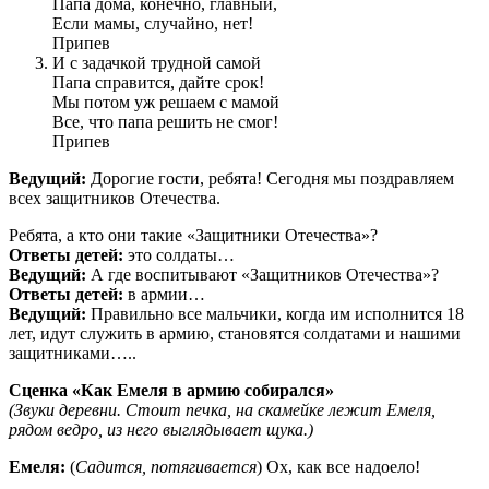
Папа дома, конечно, главный,
Если мамы, случайно, нет!
Припев
И с задачкой трудной самой
Папа справится, дайте срок!
Мы потом уж решаем с мамой
Все, что папа решить не смог!
Припев
Ведущий:
Дорогие гости, ребята! Сегодня мы поздравляем
всех защитников Отечества.
Ребята, а кто они такие «Защитники Отечества»?
Ответы детей:
это солдаты…
Ведущий:
А где воспитывают «Защитников Отечества»?
Ответы детей:
в армии…
Ведущий:
Правильно все мальчики, когда им исполнится 18
лет, идут служить в армию, становятся солдатами и нашими
защитниками…..
Сценка «Как Емеля в армию собирался»
(Звуки деревни. Стоит печка, на скамейке лежит Емеля,
рядом ведро, из него выглядывает щука.)
Емеля:
(
Садится, потягивается
) Ох, как все надоело!