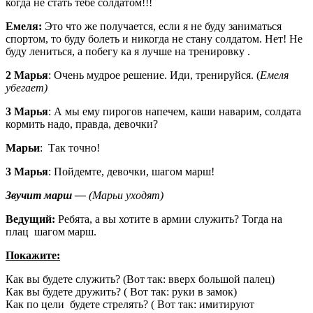
когда не стать тебе солдатом!!!
Емеля:
Это что же получается, если я не буду заниматься
спортом, то буду болеть и никогда не стану солдатом. Нет! Не
буду лениться, а побегу ка я лучше на тренировку .
2 Марья
: Очень мудрое решение. Иди, тренируйся. (
Емеля
убегает)
3 Марья
: А мы ему пирогов напечем, каши наварим, солдата
кормить надо, правда, девочки?
Марьи
: Так точно!
3 Марья
: Пойдемте, девочки, шагом марш!
Звучит марш —
(Марьи уходят)
Ведущий:
Ребята, а вы хотите в армии служить? Тогда на
плац шагом марш.
Покажите:
Как вы будете служить? (Вот так: вверх большой палец)
Как вы будете дружить? ( Вот так: руки в замок)
Как по цели будете стрелять? ( Вот так: имитируют