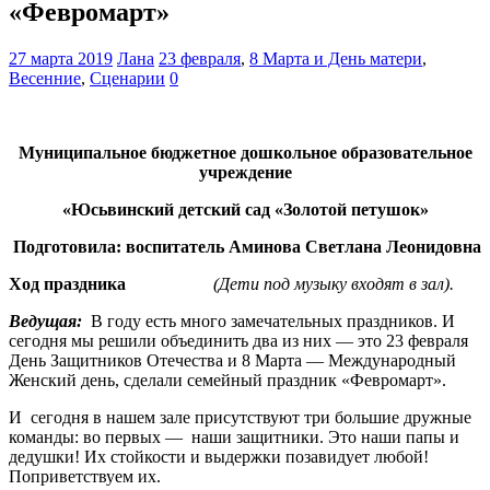
«Февромарт»
27 марта 2019
Лана
23 февраля
,
8 Марта и День матери
,
Весенние
,
Сценарии
0
Муниципальное бюджетное дошкольное образовательное
учреждение
«Юсьвинский детский сад «Золотой петушок»
Подготовила: воспитатель Аминова Светлана Леонидовна
Ход праздника
(Дети под музыку входят в зал).
Ведущая:
В году есть много замечательных праздников. И
сегодня мы решили объединить два из них — это 23 февраля
День Защитников Отечества и 8 Марта — Международный
Женский день, сделали семейный праздник «Февромарт».
И сегодня в нашем зале присутствуют три большие дружные
команды: во первых — наши защитники. Это наши папы и
дедушки! Их стойкости и выдержки позавидует любой!
Поприветствуем их.