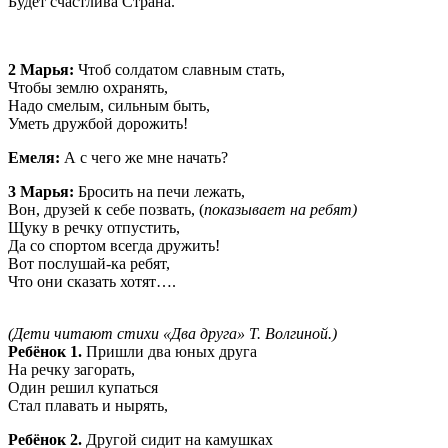
Будет счастлива Страна.
2 Марья:
Чтоб солдатом славным стать,
Чтобы землю охранять,
Надо смелым, сильным быть,
Уметь дружбой дорожить!
Емеля:
А с чего же мне начать?
3 Марья:
Бросить на печи лежать,
Вон, друзей к себе позвать, (
показывает на ребят)
Щуку в речку отпустить,
Да со спортом всегда дружить!
Вот послушай-ка ребят,
Что они сказать хотят….
(Дети читают стихи «Два друга» Т. Волгиной.)
Ребёнок 1.
Пришли два юных друга
На речку загорать,
Один решил купаться
Стал плавать и нырять,
Ребёнок 2.
Другой сидит на камушках