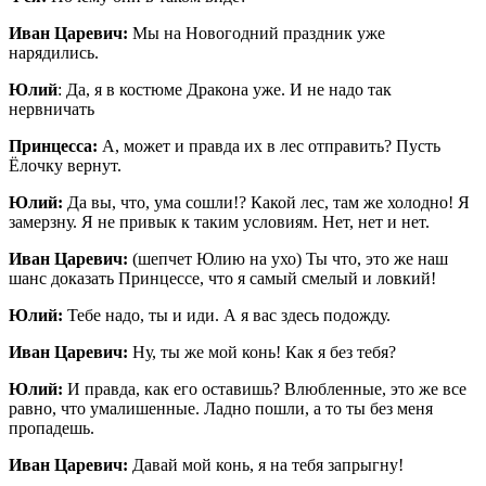
Иван Царевич:
Мы на Новогодний праздник уже
нарядились.
Юлий
: Да, я в костюме Дракона уже. И не надо так
нервничать
Принцесса:
А, может и правда их в лес отправить? Пусть
Ёлочку вернут.
Юлий:
Да вы, что, ума сошли!? Какой лес, там же холодно! Я
замерзну. Я не привык к таким условиям. Нет, нет и нет.
Иван Царевич:
(шепчет Юлию на ухо) Ты что, это же наш
шанс доказать Принцессе, что я самый смелый и ловкий!
Юлий:
Тебе надо, ты и иди. А я вас здесь подожду.
Иван Царевич:
Ну, ты же мой конь! Как я без тебя?
Юлий:
И правда, как его оставишь? Влюбленные, это же все
равно, что умалишенные. Ладно пошли, а то ты без меня
пропадешь.
Иван Царевич:
Давай мой конь, я на тебя запрыгну!