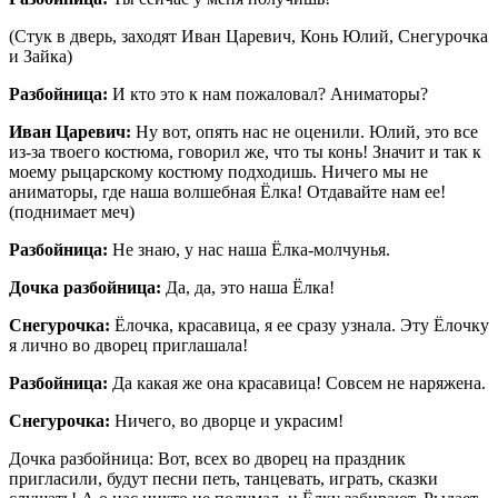
(Стук в дверь, заходят Иван Царевич, Конь Юлий, Снегурочка
и Зайка)
Разбойница:
И кто это к нам пожаловал? Аниматоры?
Иван Царевич:
Ну вот, опять нас не оценили. Юлий, это все
из-за твоего костюма, говорил же, что ты конь! Значит и так к
моему рыцарскому костюму подходишь. Ничего мы не
аниматоры, где наша волшебная Ёлка! Отдавайте нам ее!
(поднимает меч)
Разбойница:
Не знаю, у нас наша Ёлка-молчунья.
Дочка разбойница:
Да, да, это наша Ёлка!
Снегурочка:
Ёлочка, красавица, я ее сразу узнала. Эту Ёлочку
я лично во дворец приглашала!
Разбойница:
Да какая же она красавица! Совсем не наряжена.
Снегурочка:
Ничего, во дворце и украсим!
Дочка разбойница: Вот, всех во дворец на праздник
пригласили, будут песни петь, танцевать, играть, сказки