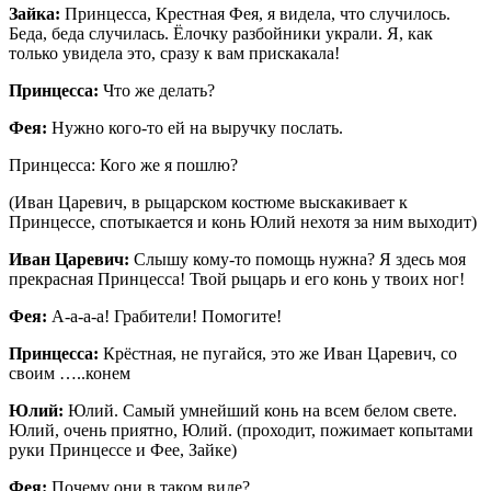
Зайка:
Принцесса, Крестная Фея, я видела, что случилось.
Беда, беда случилась. Ёлочку разбойники украли. Я, как
только увидела это, сразу к вам прискакала!
Принцесса:
Что же делать?
Фея:
Нужно кого-то ей на выручку послать.
Принцесса: Кого же я пошлю?
(Иван Царевич, в рыцарском костюме выскакивает к
Принцессе, спотыкается и конь Юлий нехотя за ним выходит)
Иван Царевич:
Слышу кому-то помощь нужна? Я здесь моя
прекрасная Принцесса! Твой рыцарь и его конь у твоих ног!
Фея:
А-а-а-а! Грабители! Помогите!
Принцесса:
Крёстная, не пугайся, это же Иван Царевич, со
своим …..конем
Юлий:
Юлий. Самый умнейший конь на всем белом свете.
Юлий, очень приятно, Юлий. (проходит, пожимает копытами
руки Принцессе и Фее, Зайке)
Фея:
Почему они в таком виде?