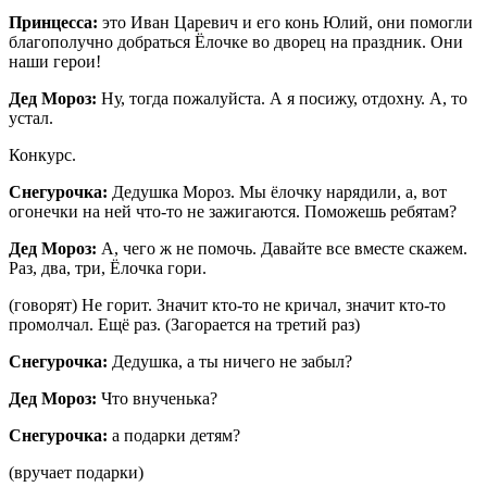
Принцесса:
это Иван Царевич и его конь Юлий, они помогли
благополучно добраться Ёлочке во дворец на праздник. Они
наши герои!
Дед Мороз:
Ну, тогда пожалуйста. А я посижу, отдохну. А, то
устал.
Конкурс.
Снегурочка:
Дедушка Мороз. Мы ёлочку нарядили, а, вот
огонечки на ней что-то не зажигаются. Поможешь ребятам?
Дед Мороз:
А, чего ж не помочь. Давайте все вместе скажем.
Раз, два, три, Ёлочка гори.
(говорят) Не горит. Значит кто-то не кричал, значит кто-то
промолчал. Ещё раз. (Загорается на третий раз)
Снегурочка:
Дедушка, а ты ничего не забыл?
Дед Мороз:
Что внученька?
Снегурочка:
а подарки детям?
(вручает подарки)