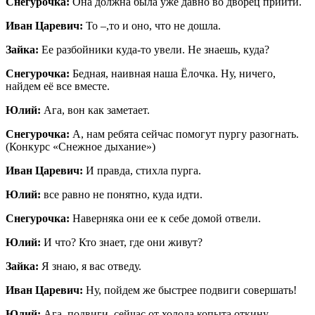
Снегурочка:
Она должна была уже давно во дворец прийти.
Иван Царевич:
То –,то и оно, что не дошла.
Зайка:
Ее разбойники куда-то увели. Не знаешь, куда?
Снегурочка:
Бедная, наивная наша Ёлочка. Ну, ничего,
найдем её все вместе.
Юлий:
Ага, вон как заметает.
Снегурочка:
А, нам ребята сейчас помогут пургу разогнать.
(Конкурс «Снежное дыхание»)
Иван Царевич:
И правда, стихла пурга.
Юлий:
все равно не понятно, куда идти.
Снегурочка:
Наверняка они ее к себе домой отвели.
Юлий:
И что? Кто знает, где они живут?
Зайка:
Я знаю, я вас отведу.
Иван Царевич:
Ну, пойдем же быстрее подвиги совершать!
Юлий:
Ага, подвиги, сейчас от холода копыта откину.