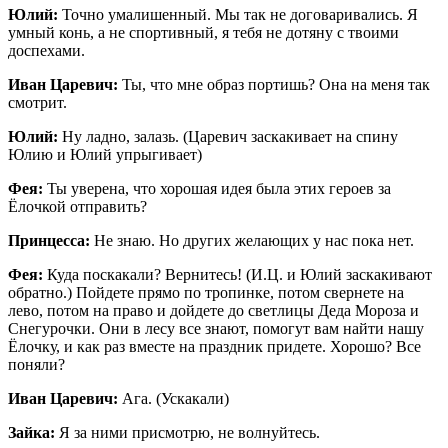
Юлий:
Точно умалишенный. Мы так не договаривались. Я
умный конь, а не спортивный, я тебя не дотяну с твоими
доспехами.
Иван Царевич:
Ты, что мне образ портишь? Она на меня так
смотрит.
Юлий:
Ну ладно, залазь. (Царевич заскакивает на спину
Юлию и Юлий упрыгивает)
Фея:
Ты уверена, что хорошая идея была этих героев за
Ёлочкой отправить?
Принцесса:
Не знаю. Но других желающих у нас пока нет.
Фея:
Куда поскакали? Вернитесь! (И.Ц. и Юлий заскакивают
обратно.) Пойдете прямо по тропинке, потом свернете на
лево, потом на право и дойдете до светлицы Деда Мороза и
Снегурочки. Они в лесу все знают, помогут вам найти нашу
Ёлочку, и как раз вместе на праздник придете. Хорошо? Все
поняли?
Иван Царевич:
Ага. (Ускакали)
Зайка:
Я за ними присмотрю, не волнуйтесь.