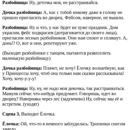
Разбойница:
Ну, деточка моя, не расстраивайся.
Дочка разбойница:
А, нас с тобой никому даже в голову не
пришло пригласить во дворец. Фейсом, наверное, не вышли.
Разбойница:
Ну и что, у нас будет не хуже праздник. Дом
украсим, фейс подкрасим (дотрагивается до своего лица),
пригласим лесных разбойников. Они нам споют и спляшут. А,
донь!? О, вот и они, репетируют уже.
(Выходят разбойники с танцем, пытаются развеселить
маленькую разбойницу)
Дочка разбойница:
Плачет, не хочу! Ёлочку волшебную, как
у Принцессы хочу, чтоб она только нам сказки рассказывала!
Хочу, хочу-у-у-у!
Разбойница:
Ну, ну, не надо моя девочка, так расстраиваться.
Мамуля сейчас что-нибудь придумает. Говоришь, идет во
дворец? Наверняка через лес (задумчиво) Ну, сейчас мы её и
встретим. (уходят)
Сцена 3.
Выходит Ёлочка.
Ёлочка:
Ой, что-то я немного заблудилась. Тропинки снегом
замело.