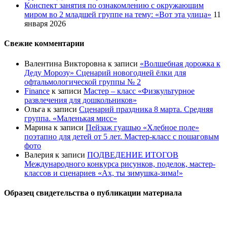
Конспект занятия по ознакомлению с окружающим
миром во 2 младшей группе на тему: «Вот эта улица»
11
января 2026
Свежие комментарии
Валентина Викторовна
к записи
«Волшебная дорожка к
Деду Морозу» Сценарий новогодней ёлки для
офтальмологической группы № 2
Finance
к записи
Мастер – класс «Физкультурное
развлечения для дошкольников»
Ольга
к записи
Сценарий праздника 8 марта. Средняя
группа. «Маленькая мисс»
Марина
к записи
Пейзаж гуашью «Хлебное поле»
поэтапно для детей от 5 лет. Мастер-класс с пошаговым
фото
Валерия
к записи
ПОДВЕДЕНИЕ ИТОГОВ
Международного конкурса рисунков, поделок, мастер-
классов и сценариев «Ах, ты зимушка-зима!»
Образец свидетельства о публикации материала