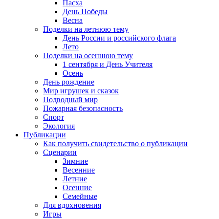
Пасха
День Победы
Весна
Поделки на летнюю тему
День России и российского флага
Лето
Поделки на осеннюю тему
1 сентября и День Учителя
Осень
День рождение
Мир игрушек и сказок
Подводный мир
Пожарная безопасность
Спорт
Экология
Публикации
Как получить свидетельство о публикации
Сценарии
Зимние
Весенние
Летние
Осенние
Семейные
Для вдохновения
Игры