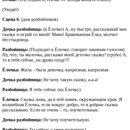
(Уходят)
Сцена 6
. (дом разбойников)
Дочка разбойница:
(к Ёлочке) А, ну быстро, рассказывай мне
сказки и играй со мной! Мама! Бракованная Ёлка, молчит
бесстыдница.
Разбойница:
(Подходит к Ёлочке, говорит лаковым голосом)
Ну, что, ты милочка, расскажи моей деточке сказку! (грубо) А,
то я тебя сейчас, на дрова пущу!!!
Ёлочка:
Жила – была девочка, капризная, капризная
Дочка разбойница:
Не хочу такую сказку, а-а-а!
Разбойница:
Я тебе сейчас (на Ёлочку)
Ёлочка:
Сказка ложь, да в ней намек, окружающим урок. Я
волшебная Ёлочка, если вокруг добро, то я добрые сказки
рассказываю. Если не очень – то, поучительные.
Дочка разбойница:
Не хочу поучительную.
Разбойница:
Ты сейчас у меня получишь!