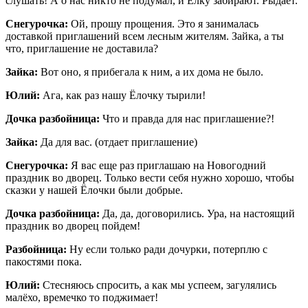
слушать! А о нас никто не подумал, и Ёлку забирают. Рыдает.
Снегурочка:
Ой, прошу прощения. Это я занималась
доставкой приглашений всем лесным жителям. Зайка, а ты
что, приглашение не доставила?
Зайка:
Вот оно, я прибегала к ним, а их дома не было.
Юлий:
Ага, как раз нашу Ёлочку тырили!
Дочка разбойница:
Что и правда для нас приглашение?!
Зайка:
Да для вас. (отдает приглашение)
Снегурочка:
Я вас еще раз приглашаю на Новогодний
праздник во дворец. Только вести себя нужно хорошо, чтобы
сказки у нашей Ёлочки были добрые.
Дочка разбойница:
Да, да, договорились. Ура, на настоящий
праздник во дворец пойдем!
Разбойница:
Ну если только ради дочурки, потерплю с
пакостями пока.
Юлий:
Стесняюсь спросить, а как мы успеем, загулялись
малёхо, времечко то поджимает!