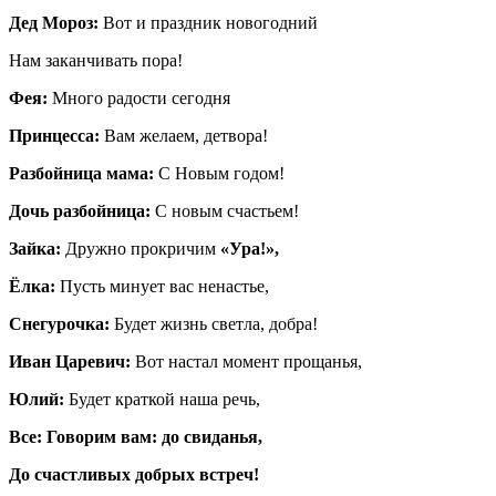
Дед Мороз:
Вот и праздник новогодний
Нам заканчивать пора!
Фея:
Много радости сегодня
Принцесса:
Вам желаем, детвора!
Разбойница мама:
С Новым годом!
Дочь разбойница:
С новым счастьем!
Зайка:
Дружно прокричим
«Ура!»,
Ёлка:
Пусть минует вас ненастье,
Снегурочка:
Будет жизнь светла, добра!
Иван Царевич:
Вот настал момент прощанья,
Юлий:
Будет краткой наша речь,
Все:
Говорим вам:
до свиданья,
До счастливых добрых встреч!