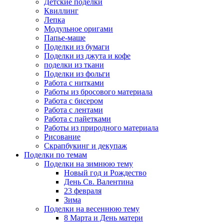
Детские поделки
Квиллинг
Лепка
Модульное оригами
Папье-маше
Поделки из бумаги
Поделки из джута и кофе
поделки из ткани
Поделки из фольги
Работа с нитками
Работы из бросового материала
Работа с бисером
Работа с лентами
Работа с пайетками
Работы из природного материала
Рисование
Скрапбукинг и декупаж
Поделки по темам
Поделки на зимнюю тему
Новый год и Рождество
День Св. Валентина
23 февраля
Зима
Поделки на весеннюю тему
8 Марта и День матери