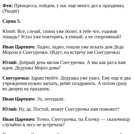
Фея:
Принцесса, пойдем, у нас еще много дел к празднику.
(Уходят)
Сцена 5.
Юлий: Все, слезай, спина уже болит, я тебе что, ездовая
лошадь? Устал уже повторять, я умный, а не спортивный!
Иван Царевич:
Ладно, ладно, пошли уже искать дом Деда
Мороза и Снегурочки. (Идут, на встречу им Снегурочка)
Юлий:
Добрый день милая Снегурочка. А мы как раз к вам
идем. Дедушка Мороз дома?
Снегурочка:
Здравствуйте. Дедушка уже ушел. Ему еще в два
учреждения нужно заехать, ребят поздравить. А потом сразу
во дворец на праздник.
Иван Царевич:
Эх, опоздали.
Юлий:
Ну, да. Постой, может Снегурочка нам поможет?
Иван Царевич:
Точно, Снегурочка, ты Ёлочку — сказочницу
случайно в лесу не встречала?