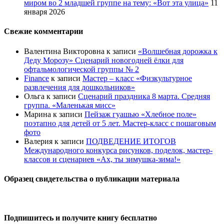
миром во 2 младшей группе на тему: «Вот эта улица»
11
января 2026
Свежие комментарии
Валентина Викторовна
к записи
«Волшебная дорожка к
Деду Морозу» Сценарий новогодней ёлки для
офтальмологической группы № 2
Finance
к записи
Мастер – класс «Физкультурное
развлечения для дошкольников»
Ольга
к записи
Сценарий праздника 8 марта. Средняя
группа. «Маленькая мисс»
Марина
к записи
Пейзаж гуашью «Хлебное поле»
поэтапно для детей от 5 лет. Мастер-класс с пошаговым
фото
Валерия
к записи
ПОДВЕДЕНИЕ ИТОГОВ
Международного конкурса рисунков, поделок, мастер-
классов и сценариев «Ах, ты зимушка-зима!»
Образец свидетельства о публикации материала
Подпишитесь и получите книгу бесплатно