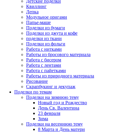
Детские поделки
Квиллинг
Лепка
Модульное оригами
Папье-маше
Поделки из бумаги
Поделки из джута и кофе
поделки из ткани
Поделки из фольги
Работа с нитками
Работы из бросового материала
Работа с бисером
Работа с лентами
Работа с пайетками
Работы из природного материала
Рисование
Скрапбукинг и декупаж
Поделки по темам
Поделки на зимнюю тему
Новый год и Рождество
День Св. Валентина
23 февраля
Зима
Поделки на весеннюю тему
8 Марта и День матери