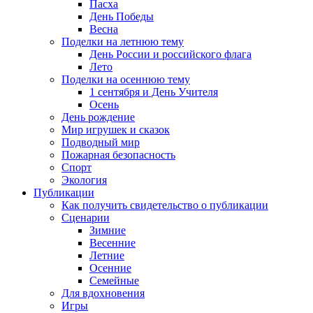
Пасха
День Победы
Весна
Поделки на летнюю тему
День России и российского флага
Лето
Поделки на осеннюю тему
1 сентября и День Учителя
Осень
День рождение
Мир игрушек и сказок
Подводный мир
Пожарная безопасность
Спорт
Экология
Публикации
Как получить свидетельство о публикации
Сценарии
Зимние
Весенние
Летние
Осенние
Семейные
Для вдохновения
Игры