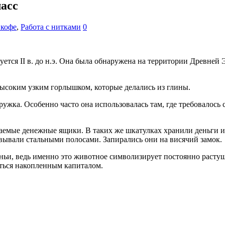
асс
 кофе
,
Работа с нитками
0
ется II в. до н.э. Она была обнаружена на территории Древне
высоким узким горлышком, которые делались из глины.
ужка. Особенно часто она использовалась там, где требовалось 
ваемые денежные ящики. В таких же шкатулках хранили деньги 
овывали стальными полосами. Запирались они на висячий замок.
ьи, ведь именно это животное символизирует постоянно растуще
иться накопленным капиталом.