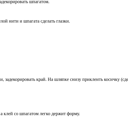
задекорировать шпагатом.
ой нити и шпагата сделать глазки.
и, задекорировать край. На шляпке снизу приклеить косичку (сде
а клей со шпагатом легко держит форму.