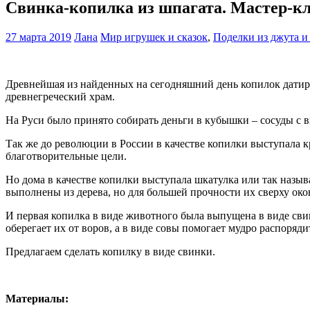
Свинка-копилка из шпагата. Мастер-кл
27 марта 2019
Лана
Мир игрушек и сказок
,
Поделки из джута и
Древнейшая из найденных на сегодняшний день копилок датиру
древнегреческий храм.
На Руси было принято собирать деньги в кубышки – сосуды с 
Так же до революции в России в качестве копилки выступала кр
благотворительные цели.
Но дома в качестве копилки выступала шкатулка или так назы
выполнены из дерева, но для большей прочности их сверху ок
И первая копилка в виде животного была выпущена в виде свин
оберегает их от воров, а в виде совы помогает мудро распоряд
Предлагаем сделать копилку в виде свинки.
Материалы: