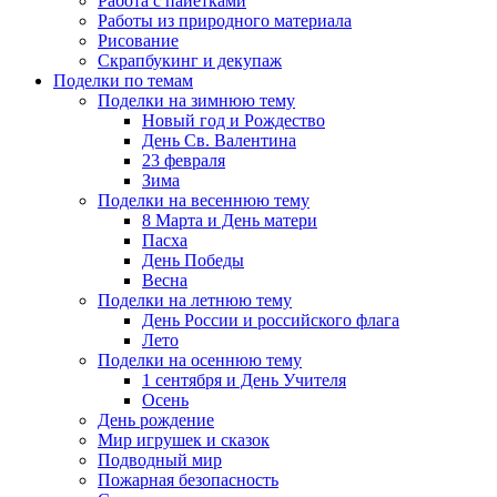
Работа с пайетками
Работы из природного материала
Рисование
Скрапбукинг и декупаж
Поделки по темам
Поделки на зимнюю тему
Новый год и Рождество
День Св. Валентина
23 февраля
Зима
Поделки на весеннюю тему
8 Марта и День матери
Пасха
День Победы
Весна
Поделки на летнюю тему
День России и российского флага
Лето
Поделки на осеннюю тему
1 сентября и День Учителя
Осень
День рождение
Мир игрушек и сказок
Подводный мир
Пожарная безопасность