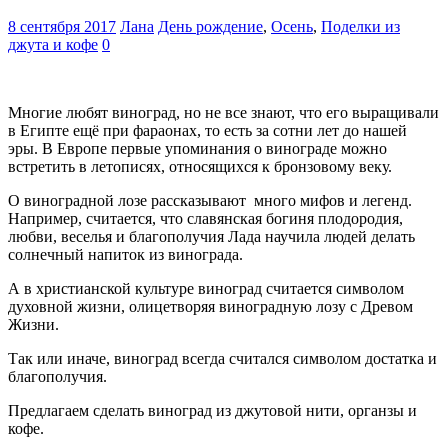
8 сентября 2017
Лана
День рождение
,
Осень
,
Поделки из
джута и кофе
0
Многие любят виноград, но не все знают, что его выращивали
в Египте ещё при фараонах, то есть за сотни лет до нашей
эры. В Европе первые упоминания о винограде можно
встретить в летописях, относящихся к бронзовому веку.
О виноградной лозе рассказывают много мифов и легенд.
Например, считается, что славянская богиня плодородия,
любви, веселья и благополучия Лада научила людей делать
солнечный напиток из винограда.
А в христианской культуре виноград считается символом
духовной жизни, олицетворяя виноградную лозу с Древом
Жизни.
Так или иначе, виноград всегда считался символом достатка и
благополучия.
Предлагаем сделать виноград из джутовой нити, органзы и
кофе.