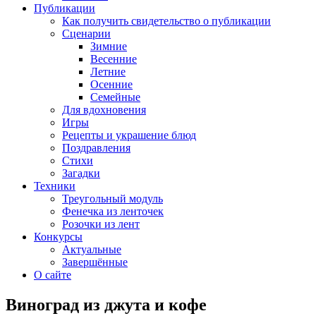
Публикации
Как получить свидетельство о публикации
Сценарии
Зимние
Весенние
Летние
Осенние
Семейные
Для вдохновения
Игры
Рецепты и украшение блюд
Поздравления
Стихи
Загадки
Техники
Треугольный модуль
Фенечка из ленточек
Розочки из лент
Конкурсы
Актуальные
Завершённые
О сайте
Виноград из джута и кофе