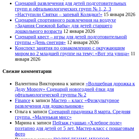
Сценарий развлечения для детей подготовительных
групп и офтальмологических групп № 1, 2, 3
«Наступили Святки – запевай Колядки!»
15 января 2026
Сценарий спортивного развлечения на воздухе
«Задания Снежной Бабы» для детей старшего
дошкольного возраста
12 января 2026
Сценарий квест – игры для детей подготовительной
группы «День снегиря»
12 января 2026
Конспект занятия по ознакомлению с окружающим
миром во 2 младшей группе на тему: «Вот эта улица»
11
января 2026
Свежие комментарии
Валентина Викторовна
к записи
«Волшебная дорожка к
Деду Морозу» Сценарий новогодней ёлки для
офтальмологической группы № 2
Finance
к записи
Мастер – класс «Физкультурное
развлечения для дошкольников»
Ольга
к записи
Сценарий праздника 8 марта. Средняя
группа. «Маленькая мисс»
Марина
к записи
Пейзаж гуашью «Хлебное поле»
поэтапно для детей от 5 лет. Мастер-класс с пошаговым
фото