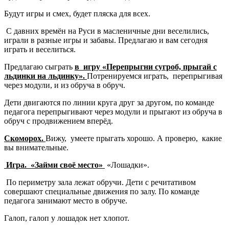
Будут игры и смех, будет пляска для всех.
С давних времён на Руси в масленичные дни веселились,
играли в разные игры и забавы. Предлагаю и вам сегодня
играть и веселиться.
Предлагаю сыграть
в игру «Перепрыгни сугроб, прыгай с
льдинки на льдинку».
Потренируемся играть, перепрыгивая
через модули, и из обруча в обруч.
Дети двигаются по линии круга друг за другом, по команде
педагога перепрыгивают через модули и прыгают из обруча в
обруч с продвижением вперёд.
Скоморох.
Вижу, умеете прыгать хорошо. А проверю, какие
вы внимательные.
Игра. «Займи своё место»
«Лошадки».
По периметру зала лежат обручи. Дети с речитативом
совершают специальные движения по залу. По команде
педагога занимают место в обруче.
Галоп, галоп у лошадок нет хлопот.