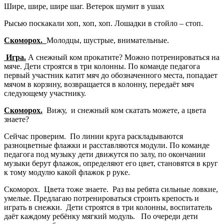
Шире, шире, шире шаг. Ветерок шумит в ушах
Рысью поскакали хоп, хоп, хоп. Лошадки в стойло – стоп.
Скоморох.
Молодцы, шустрые, внимательные.
Игра.
А снежный ком прокатите? Можно потренироваться на
мяче. Дети строятся в три колонны. По команде педагога
первый участник катит мяч до обозначенного места, попадает
мячом в корзину, возвращается в колонну, передаёт мяч
следующему участнику.
Скоморох.
Вижу, и снежный ком скатать можете, а цвета
знаете?
Сейчас проверим. По линии круга раскладываются
разноцветные флажки и расставляются модули. По команде
педагога под музыку дети движутся по залу, по окончании
музыки берут флажок, определяют его цвет, становятся в круг
к тому модулю какой флажок р руке.
Скоморох. Цвета тоже знаете. Раз вы ребята сильные ловкие,
умелые. Предлагаю потренироваться строить крепость и
играть в снежки. Дети строятся в три колонны, воспитатель
даёт каждому ребёнку мягкий модуль. По очереди дети