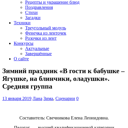
Рецепты и украшение блюд
Поздравления
Стихи
Загадки
Техники
Треугольный модуль
Фенечка из ленточек
Розочки из лент
Конкурсы
Актуальные
Завершённые
О сайте
Зимний праздник «В гости к бабушке –
Ягушке, на блинчики, оладушки».
Средняя группа
13 января 2019
Лана
Зима
,
Сценарии
0
Составитель: Свечникова Елена Леонидовна.
Педагог — высшей квалификационной категории