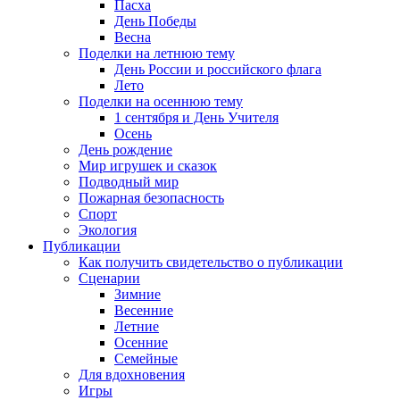
Пасха
День Победы
Весна
Поделки на летнюю тему
День России и российского флага
Лето
Поделки на осеннюю тему
1 сентября и День Учителя
Осень
День рождение
Мир игрушек и сказок
Подводный мир
Пожарная безопасность
Спорт
Экология
Публикации
Как получить свидетельство о публикации
Сценарии
Зимние
Весенние
Летние
Осенние
Семейные
Для вдохновения
Игры