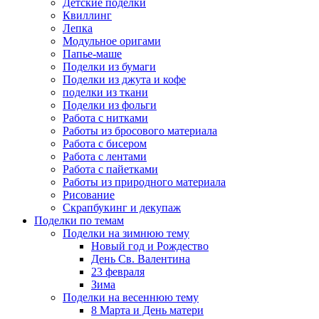
Детские поделки
Квиллинг
Лепка
Модульное оригами
Папье-маше
Поделки из бумаги
Поделки из джута и кофе
поделки из ткани
Поделки из фольги
Работа с нитками
Работы из бросового материала
Работа с бисером
Работа с лентами
Работа с пайетками
Работы из природного материала
Рисование
Скрапбукинг и декупаж
Поделки по темам
Поделки на зимнюю тему
Новый год и Рождество
День Св. Валентина
23 февраля
Зима
Поделки на весеннюю тему
8 Марта и День матери