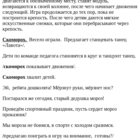
двигаются к обозначенному месту, ставят модуль,
возвращаются к своей колонне, после чего начинает движения
следующий. Игра продолжается до тех пор, пока не
построится крепость. После чего детям даются мягкие
искусственные снежки, которые они перебрасывают через
крепость.
Скоморох.
Весело играли. Предлагает станцевать танец
«Лавота»/.
Дети по команде педагога становятся в круг и танцуют танец.
/
скоморох
показывает движения/.
Скоморох
хвалит детей.
Эй, ребята дошколята! Мёрзнут руки, мёрзнет нос?
Постарался же сегодня, старый дедушка мороз!
Проведём спортивный праздник, пусть сердит мороз
проказник!
Мы мороза не боимся, в спорте с холодом сразимся.
/
предлагаю поиграть в игру на внимание, готовы?/