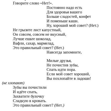
Говорите слово «Нет!».
Постоянно надо есть
Для здоровья вашего
Больше сладостей, конфет
И поменьше каши.
Ну, хороший мой совет? (Нет.)
Не грызите лист капустный,
Он совсем, совсем не вкусный,
Лучше ешьте шоколад,
Вафли, сахар, мармелад,
Это правильный совет? (Нет.)
Навсегда запомните,
Милые друзья,
Не почистив зубы,
Спать идти пора.
Если мой совет хороший,
Вы похлопайте в ладоши!
(не хлопают)
Зубы вы почистили
И идёте спать,
Захватите булочку
Сладкую в кровать.
Это правильный совет?
(
Нет
.)