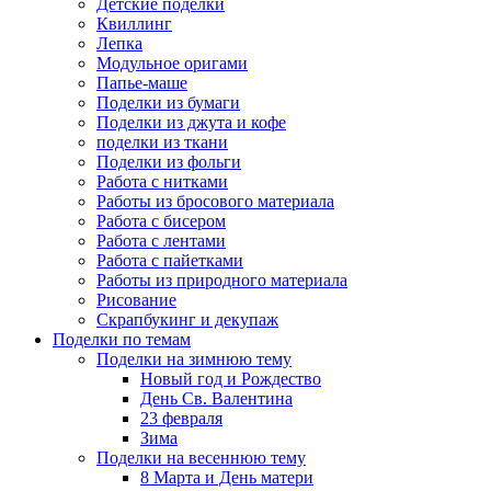
Детские поделки
Квиллинг
Лепка
Модульное оригами
Папье-маше
Поделки из бумаги
Поделки из джута и кофе
поделки из ткани
Поделки из фольги
Работа с нитками
Работы из бросового материала
Работа с бисером
Работа с лентами
Работа с пайетками
Работы из природного материала
Рисование
Скрапбукинг и декупаж
Поделки по темам
Поделки на зимнюю тему
Новый год и Рождество
День Св. Валентина
23 февраля
Зима
Поделки на весеннюю тему
8 Марта и День матери