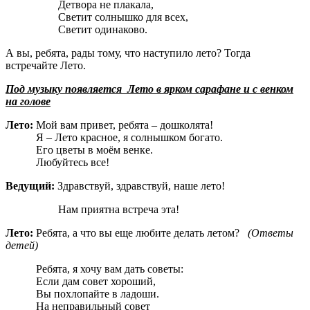
Детвора не плакала,
Светит солнышко для всех,
Светит одинаково.
А вы, ребята, рады тому, что наступило лето? Тогда
встречайте Лето.
Под музыку появляется Лето в ярком сарафане и с венком
на голове
Лето:
Мой вам привет, ребята – дошколята!
Я – Лето красное, я солнышком богато.
Его цветы в моём венке.
Любуйтесь все!
Ведущий:
Здравствуй, здравствуй, наше лето!
Нам приятна встреча эта!
Лето:
Ребята, а что вы еще любите делать летом?
(Ответы
детей)
Ребята, я хочу вам дать советы:
Если дам совет хороший,
Вы похлопайте в ладоши.
На неправильный совет