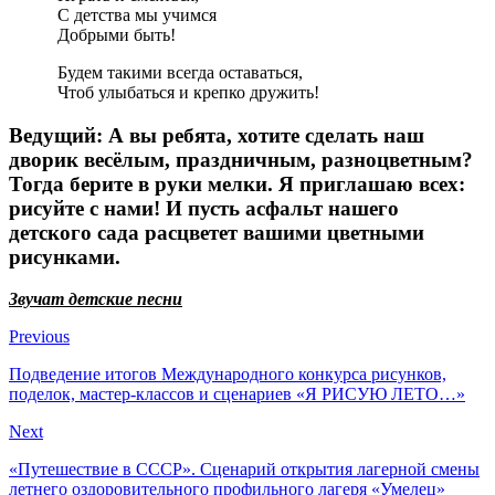
С детства мы учимся
Добрыми быть!
Будем такими всегда оставаться,
Чтоб улыбаться и крепко дружить!
Ведущий: А вы ребята, хотите сделать наш
дворик весёлым, праздничным, разноцветным?
Тогда берите в руки мелки. Я приглашаю всех:
рисуйте с нами! И пусть асфальт нашего
детского сада расцветет вашими цветными
рисунками.
Звучат детские песни
Previous
Подведение итогов Международного конкурса рисунков,
поделок, мастер-классов и сценариев «Я РИСУЮ ЛЕТО…»
Next
«Путешествие в СССР». Сценарий открытия лагерной смены
летнего оздоровительного профильного лагеря «Умелец»