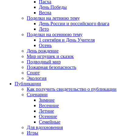
Пасха
День Победы
Весна
Поделки на летнюю тему
День России и российского флага
Лето
Поделки на осеннюю тему
1 сентября и День Учителя
Осень
День рождение
Мир игрушек и сказок
Подводный мир
Пожарная безопасность
Спорт
Экология
Публикации
Как получить свидетельство о публикации
Сценарии
Зимние
Весенние
Летние
Осенние
Семейные
Для вдохновения
Игры