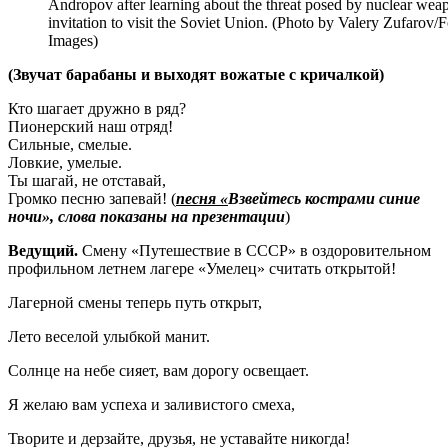
Andropov after learning about the threat posed by nuclear weap
invitation to visit the Soviet Union. (Photo by Valery Zufarov
Images)
(Звучат барабаны и выходят вожатые с кричалкой)
Кто шагает дружно в ряд?
Пионерский наш отряд!
Сильные, смелые.
Ловкие, умелые.
Ты шагай, не отставай,
Громко песню запевай! (
песня «
Взвейтесь кострами синие
ночи», слова показаны на презентации
)
Ведущий.
Смену «Путешествие в СССР» в оздоровительном
профильном летнем лагере «Умелец» считать открытой!
Лагерной смены теперь путь открыт,
Лето веселой улыбкой манит.
Солнце на небе сияет, вам дорогу освещает.
Я желаю вам успеха и заливистого смеха,
Творите и дерзайте, друзья, не уставайте никогда!