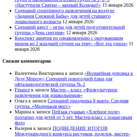
«Наступили Святки – запевай Колядки!»
15 января 2026
Сценарий спортивного развлечения на воздухе
«Задания Снежной Бабы» для детей старшего
дошкольного возраста
12 января 2026
Сценарий квест – игры для детей подготовительной
группы «День снегиря»
12 января 2026
Конспект занятия по ознакомлению с окружающим
миром во 2 младшей группе на тему: «Вот эта улица»
11
января 2026
Свежие комментарии
Валентина Викторовна
к записи
«Волшебная дорожка к
Деду Морозу» Сценарий новогодней ёлки для
офтальмологической группы № 2
Finance
к записи
Мастер – класс «Физкультурное
развлечения для дошкольников»
Ольга
к записи
Сценарий праздника 8 марта. Средняя
группа. «Маленькая мисс»
Марина
к записи
Пейзаж гуашью «Хлебное поле»
поэтапно для детей от 5 лет. Мастер-класс с пошаговым
фото
Валерия
к записи
ПОДВЕДЕНИЕ ИТОГОВ
Международного конкурса рисунков, поделок, мастер-