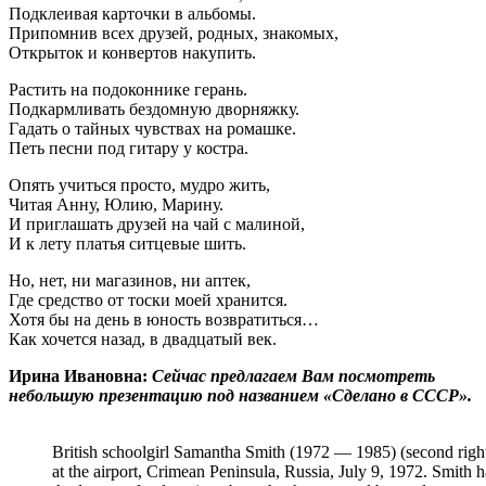
Подклеивая карточки в альбомы.
Припомнив всех друзей, родных, знакомых,
Открыток и конвертов накупить.
Растить на подоконнике герань.
Подкармливать бездомную дворняжку.
Гадать о тайных чувствах на ромашке.
Петь песни под гитару у костра.
Опять учиться просто, мудро жить,
Читая Анну, Юлию, Марину.
И приглашать друзей на чай с малиной,
И к лету платья ситцевые шить.
Но, нет, ни магазинов, ни аптек,
Где средство от тоски моей хранится.
Хотя бы на день в юность возвратиться…
Как хочется назад, в двадцатый век.
Ирина Ивановна:
Сейчас предлагаем Вам посмотреть
небольшую презентацию под названием «Сделано в СССР».
British schoolgirl Samantha Smith (1972 — 1985) (second right
at the airport, Crimean Peninsula, Russia, July 9, 1972. Smith ha