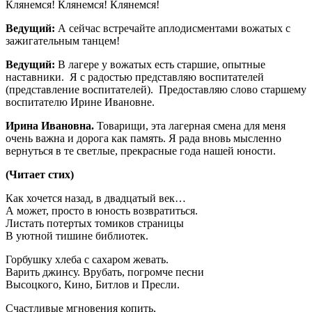
Клянемся! Клянемся! Клянемся!
Ведущий:
А сейчас встречайте аплодисментами вожатых с
зажигательным танцем!
Ведущий:
В лагере у вожатых есть старшие, опытные
наставники. Я с радостью представляю воспитателей
(представление воспитателей). Предоставляю слово старшему
воспитателю Ирине Ивановне.
Ирина Ивановна.
Товарищи, эта лагерная смена для меня
очень важна и дорога как память. Я рада вновь мысленно
вернуться в те светлые, прекрасные года нашей юности.
(Читает стих)
Как хочется назад, в двадцатый век…
А может, просто в юность возвратиться.
Листать потертых томиков страницы
В уютной тишине библиотек.
Горбушку хлеба с сахаром жевать.
Варить джинсу. Врубать, погромче песни
Высоцкого, Кино, Битлов и Пресли.
Счастливые мгновения копить,