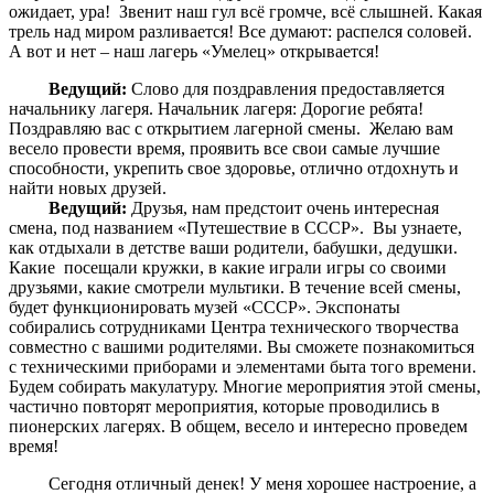
ожидает, ура! Звенит наш гул всё громче, всё слышней. Какая
трель над миром разливается! Все думают: распелся соловей.
А вот и нет – наш лагерь «Умелец» открывается!
Ведущий:
Слово для поздравления предоставляется
начальнику лагеря. Начальник лагеря: Дорогие ребята!
Поздравляю вас с открытием лагерной смены. Желаю вам
весело провести время, проявить все свои самые лучшие
способности, укрепить свое здоровье, отлично отдохнуть и
найти новых друзей.
Ведущий:
Друзья, нам предстоит очень интересная
смена, под названием «Путешествие в СССР». Вы узнаете,
как отдыхали в детстве ваши родители, бабушки, дедушки.
Какие посещали кружки, в какие играли игры со своими
друзьями, какие смотрели мультики. В течение всей смены,
будет функционировать музей «СССР». Экспонаты
собирались сотрудниками Центра технического творчества
совместно с вашими родителями. Вы сможете познакомиться
с техническими приборами и элементами быта того времени.
Будем собирать макулатуру. Многие мероприятия этой смены,
частично повторят мероприятия, которые проводились в
пионерских лагерях. В общем, весело и интересно проведем
время!
Сегодня отличный денек! У меня хорошее настроение, а