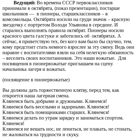
Ведущий:
Во времена СССР первоклассников
принимали в октябрята, (показ презентации), постарше
школьников — в пионеры, старшеклассников – в
комсомольцы. Октябрята носили на груди значок – красную
звездочку с портретом Володи Ульянова в середине. И
старались выполнять правила октябрят. Пионеры носили
красного цвета галстуки и заботились об октябрятах. А
сейчас, я приветствую тех, без кого вам было бы скучно, тем,
кому предстоит стать немного взрослее за эту смену. Ведь они
наравне с воспитателями взяли на себя нелегкую обязанность
– веселить своих воспитанников. Это наши вожатые. Для
посвящения в пионервожатые приглашаем на сцену
начальника лагеря и вожатых.
(посвящение в пионервожатые)
Вы должны дать торжественную клятву, перед тем, как
откроется наша лагерная смена.
Клянемся быть добрыми и дружными. Клянемся!
Клянемся быть веселыми и задорными. Клянемся!
Клянемся быть помощниками старших. Клянемся!
Клянемся делать по утрам зарядку и заниматься спортом.
Клянемся!
Клянемся не вешать нос, не лениться, не плакать, не стонать,
не жаловаться на трудности и скуку.