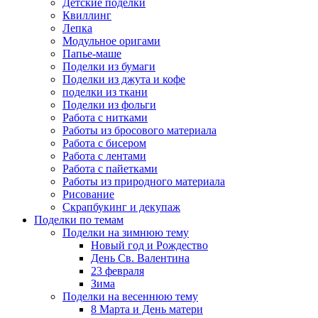
Детские поделки
Квиллинг
Лепка
Модульное оригами
Папье-маше
Поделки из бумаги
Поделки из джута и кофе
поделки из ткани
Поделки из фольги
Работа с нитками
Работы из бросового материала
Работа с бисером
Работа с лентами
Работа с пайетками
Работы из природного материала
Рисование
Скрапбукинг и декупаж
Поделки по темам
Поделки на зимнюю тему
Новый год и Рождество
День Св. Валентина
23 февраля
Зима
Поделки на весеннюю тему
8 Марта и День матери