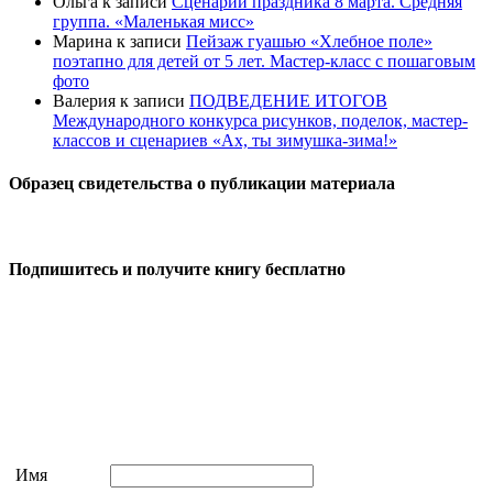
Ольга
к записи
Сценарий праздника 8 марта. Средняя
группа. «Маленькая мисс»
Марина
к записи
Пейзаж гуашью «Хлебное поле»
поэтапно для детей от 5 лет. Мастер-класс с пошаговым
фото
Валерия
к записи
ПОДВЕДЕНИЕ ИТОГОВ
Международного конкурса рисунков, поделок, мастер-
классов и сценариев «Ах, ты зимушка-зима!»
Образец свидетельства о публикации материала
Подпишитесь и получите книгу бесплатно
Имя