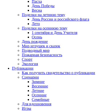
Пасха
День Победы
Весна
Поделки на летнюю тему
День России и российского флага
Лето
Поделки на осеннюю тему
1 сентября и День Учителя
Осень
День рождение
Мир игрушек и сказок
Подводный мир
Пожарная безопасность
Спорт
Экология
Публикации
Как получить свидетельство о публикации
Сценарии
Зимние
Весенние
Летние
Осенние
Семейные
Для вдохновения
Игры