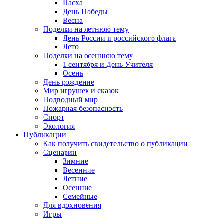
Пасха
День Победы
Весна
Поделки на летнюю тему
День России и российского флага
Лето
Поделки на осеннюю тему
1 сентября и День Учителя
Осень
День рождение
Мир игрушек и сказок
Подводный мир
Пожарная безопасность
Спорт
Экология
Публикации
Как получить свидетельство о публикации
Сценарии
Зимние
Весенние
Летние
Осенние
Семейные
Для вдохновения
Игры