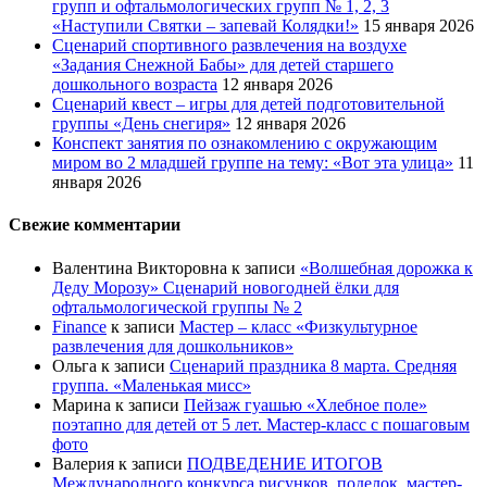
групп и офтальмологических групп № 1, 2, 3
«Наступили Святки – запевай Колядки!»
15 января 2026
Сценарий спортивного развлечения на воздухе
«Задания Снежной Бабы» для детей старшего
дошкольного возраста
12 января 2026
Сценарий квест – игры для детей подготовительной
группы «День снегиря»
12 января 2026
Конспект занятия по ознакомлению с окружающим
миром во 2 младшей группе на тему: «Вот эта улица»
11
января 2026
Свежие комментарии
Валентина Викторовна
к записи
«Волшебная дорожка к
Деду Морозу» Сценарий новогодней ёлки для
офтальмологической группы № 2
Finance
к записи
Мастер – класс «Физкультурное
развлечения для дошкольников»
Ольга
к записи
Сценарий праздника 8 марта. Средняя
группа. «Маленькая мисс»
Марина
к записи
Пейзаж гуашью «Хлебное поле»
поэтапно для детей от 5 лет. Мастер-класс с пошаговым
фото
Валерия
к записи
ПОДВЕДЕНИЕ ИТОГОВ
Международного конкурса рисунков, поделок, мастер-