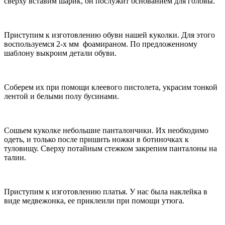
сверху вставим шарик, он послужит основанием для головы.
Приступим к изготовлению обуви нашей куколки. Для этого
воспользуемся 2-х мм фоамираном. По предложенному
шаблону выкроим детали обуви.
Соберем их при помощи клеевого пистолета, украсим тонкой
лентой и белыми полу бусинами.
Сошьем куколке небольшие панталончики. Их необходимо
одеть, и только после пришить ножки в ботиночках к
туловищу. Сверху потайным стежком закрепим панталоны на
талии.
Приступим к изготовлению платья. У нас была наклейка в
виде медвежонка, ее приклеили при помощи утюга.