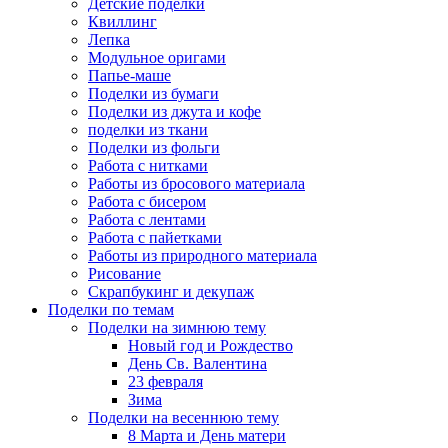
Детские поделки
Квиллинг
Лепка
Модульное оригами
Папье-маше
Поделки из бумаги
Поделки из джута и кофе
поделки из ткани
Поделки из фольги
Работа с нитками
Работы из бросового материала
Работа с бисером
Работа с лентами
Работа с пайетками
Работы из природного материала
Рисование
Скрапбукинг и декупаж
Поделки по темам
Поделки на зимнюю тему
Новый год и Рождество
День Св. Валентина
23 февраля
Зима
Поделки на весеннюю тему
8 Марта и День матери