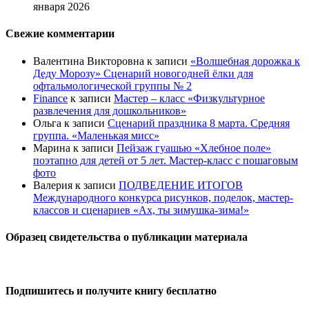
января 2026
Свежие комментарии
Валентина Викторовна
к записи
«Волшебная дорожка к
Деду Морозу» Сценарий новогодней ёлки для
офтальмологической группы № 2
Finance
к записи
Мастер – класс «Физкультурное
развлечения для дошкольников»
Ольга
к записи
Сценарий праздника 8 марта. Средняя
группа. «Маленькая мисс»
Марина
к записи
Пейзаж гуашью «Хлебное поле»
поэтапно для детей от 5 лет. Мастер-класс с пошаговым
фото
Валерия
к записи
ПОДВЕДЕНИЕ ИТОГОВ
Международного конкурса рисунков, поделок, мастер-
классов и сценариев «Ах, ты зимушка-зима!»
Образец свидетельства о публикации материала
Подпишитесь и получите книгу бесплатно