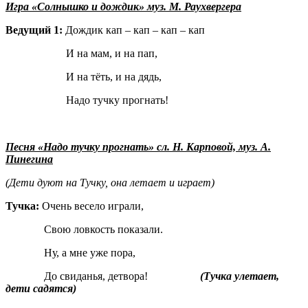
Игра «Солнышко и дождик» муз. М. Раухвергера
Ведущий 1:
Дождик кап – кап – кап – кап
И на мам, и на пап,
И на тёть, и на дядь,
Надо тучку прогнать!
Песня «Надо тучку прогнать» сл. Н. Карповой, муз. А.
Пинегина
(Дети дуют на Тучку, она летает и играет)
Тучка:
Очень весело играли,
Свою ловкость показали.
Ну, а мне уже пора,
До свиданья, детвора!
(Тучка улетает,
дети садятся)