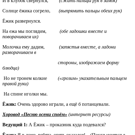
И в клубок свернулся,
(сжать пальцы рук в замок)
Солнце ёжика согрело,
(выпрямить пальцы обеих рук)
Ёжик развернулся.
На ежа мы поглядим,
(обе ладошки вместе и
поворачиваем их)
Молочка ему дадим,
(запястья вместе, а ладони
разворачиваем в
стороны, изображаем форму
блюдца)
Но не тронем колкие
(«грозим» указательным пальцем
правой руки)
На спине иголки мы.
Ёжик:
Очень здорово играли, а ещё б потанцевали.
Хоровод «Песню осени споём»
(интернет ресурсы)
Ведущий 1:
А Ёжик – проказник куда подевался?
Ёжик:
Я в доме, ребята, опять оказался!
(Показывается в