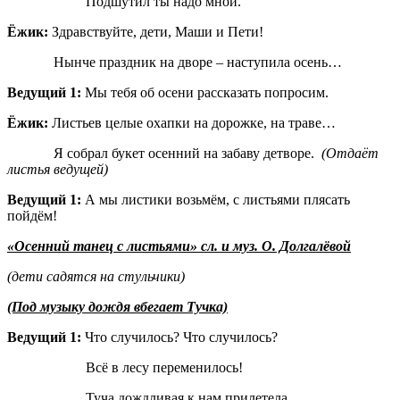
Подшутил ты надо мной.
Ёжик:
Здравствуйте, дети, Маши и Пети!
Нынче праздник на дворе – наступила осень…
Ведущий 1:
Мы тебя об осени рассказать попросим.
Ёжик:
Листьев целые охапки на дорожке, на траве…
Я собрал букет осенний на забаву детворе.
(Отдаёт
листья ведущей)
Ведущий 1:
А мы листики возьмём, с листьями плясать
пойдём!
«Осенний танец с листьями» сл. и муз. О. Долгалёвой
(дети садятся на стульчики)
(Под музыку дождя вбегает Тучка)
Ведущий 1:
Что случилось? Что случилось?
Всё в лесу переменилось!
Туча дождливая к нам прилетела,