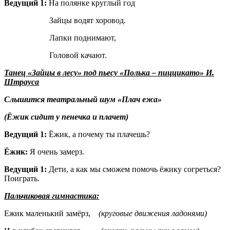
Ведущий 1:
На полянке круглый год
Зайцы водят хоровод.
Лапки поднимают,
Головой качают.
Танец «Зайцы в лесу» под пьесу «Полька – пиццикато» И.
Штрауса
Слышится театральный шум «Плач ежа»
(Ёжик сидит у пенечка и плачет)
Ведущий 1:
Ёжик, а почему ты плачешь?
Ёжик:
Я очень замерз.
Ведущий 1:
Дети, а как мы сможем помочь ёжику согреться?
Поиграть.
Пальчиковая гимнастика:
Ежик маленький замёрз,
(круговые движения ладонями)