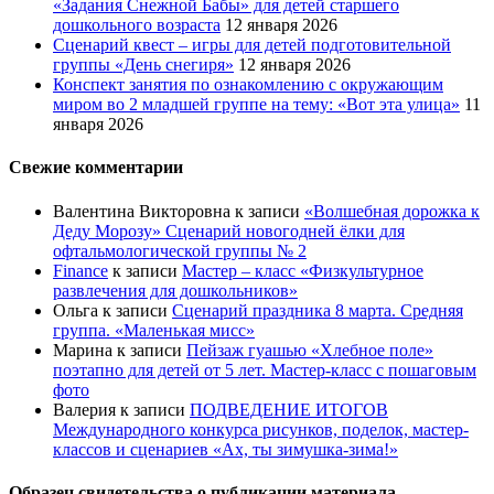
«Задания Снежной Бабы» для детей старшего
дошкольного возраста
12 января 2026
Сценарий квест – игры для детей подготовительной
группы «День снегиря»
12 января 2026
Конспект занятия по ознакомлению с окружающим
миром во 2 младшей группе на тему: «Вот эта улица»
11
января 2026
Свежие комментарии
Валентина Викторовна
к записи
«Волшебная дорожка к
Деду Морозу» Сценарий новогодней ёлки для
офтальмологической группы № 2
Finance
к записи
Мастер – класс «Физкультурное
развлечения для дошкольников»
Ольга
к записи
Сценарий праздника 8 марта. Средняя
группа. «Маленькая мисс»
Марина
к записи
Пейзаж гуашью «Хлебное поле»
поэтапно для детей от 5 лет. Мастер-класс с пошаговым
фото
Валерия
к записи
ПОДВЕДЕНИЕ ИТОГОВ
Международного конкурса рисунков, поделок, мастер-
классов и сценариев «Ах, ты зимушка-зима!»
Образец свидетельства о публикации материала