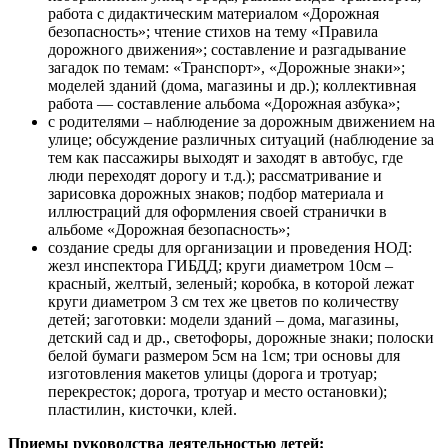
работа с дидактическим материалом «Дорожная
безопасность»; чтение стихов на тему «Правила
дорожного движения»; составление и разгадывание
загадок по темам: «Транспорт», «Дорожные знаки»;
моделей зданий (дома, магазины и др.); коллективная
работа — составление альбома «Дорожная азбука»;
с родителями – наблюдение за дорожным движением на
улице; обсуждение различных ситуаций (наблюдение за
тем как пассажиры выходят и заходят в автобус, где
люди переходят дорогу и т.д.); рассматривание и
зарисовка дорожных знаков; подбор материала и
иллюстраций для оформления своей странички в
альбоме «Дорожная безопасность»;
создание среды для организации и проведения НОД:
жезл инспектора ГИБДД; круги диаметром 10см –
красный, желтый, зеленый; коробка, в которой лежат
круги диаметром 3 см тех же цветов по количеству
детей; заготовки: модели зданий – дома, магазины,
детский сад и др., светофоры, дорожные знаки; полоски
белой бумаги размером 5см на 1см; три основы для
изготовления макетов улицы (дорога и тротуар;
перекресток; дорога, тротуар и место остановки);
пластилин, кисточки, клей.
Приемы руководства деятельностью детей: