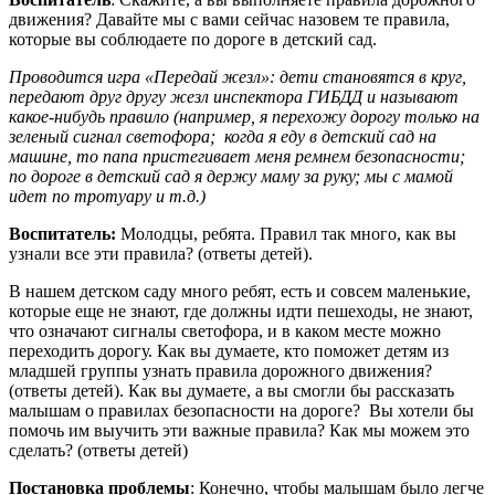
движения? Давайте мы с вами сейчас назовем те правила,
которые вы соблюдаете по дороге в детский сад.
Проводится игра «Передай жезл»: дети становятся в круг,
передают друг другу жезл инспектора ГИБДД и называют
какое-нибудь правило (например, я перехожу дорогу только на
зеленый сигнал светофора; когда я еду в детский сад на
машине, то папа пристегивает меня ремнем безопасности;
по дороге в детский сад я держу маму за руку; мы с мамой
идет по тротуару и т.д.)
Воспитатель:
Молодцы, ребята. Правил так много, как вы
узнали все эти правила? (ответы детей).
В нашем детском саду много ребят, есть и совсем маленькие,
которые еще не знают, где должны идти пешеходы, не знают,
что означают сигналы светофора, и в каком месте можно
переходить дорогу. Как вы думаете, кто поможет детям из
младшей группы узнать правила дорожного движения?
(ответы детей). Как вы думаете, а вы смогли бы рассказать
малышам о правилах безопасности на дороге? Вы хотели бы
помочь им выучить эти важные правила? Как мы можем это
сделать? (ответы детей)
Постановка проблемы
: Конечно, чтобы малышам было легче