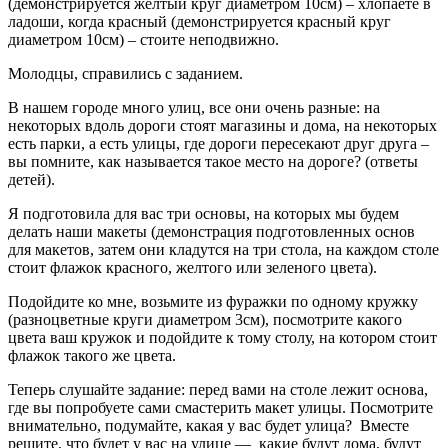
(демонстрируется желтый круг диаметром 10см) – хлопаете в
ладоши, когда красный (демонстрируется красный круг
диаметром 10см) – стоите неподвижно.
Молодцы, справились с заданием.
В нашем городе много улиц, все они очень разные: на
некоторых вдоль дороги стоят магазины и дома, на некоторых
есть парки, а есть улицы, где дороги пересекают друг друга –
вы помните, как называется такое место на дороге? (ответы
детей).
Я подготовила для вас три основы, на которых мы будем
делать наши макеты (демонстрация подготовленных основ
для макетов, затем они кладутся на три стола, на каждом столе
стоит флажок красного, желтого или зеленого цвета).
Подойдите ко мне, возьмите из фуражки по одному кружку
(разноцветные круги диаметром 3см), посмотрите какого
цвета ваш кружок и подойдите к тому столу, на котором стоит
флажок такого же цвета.
Теперь слушайте задание: перед вами на столе лежит основа,
где вы попробуете сами смастерить макет улицы. Посмотрите
внимательно, подумайте, какая у вас будет улица? Вместе
решите, что будет у вас на улице — какие будут дома, будут