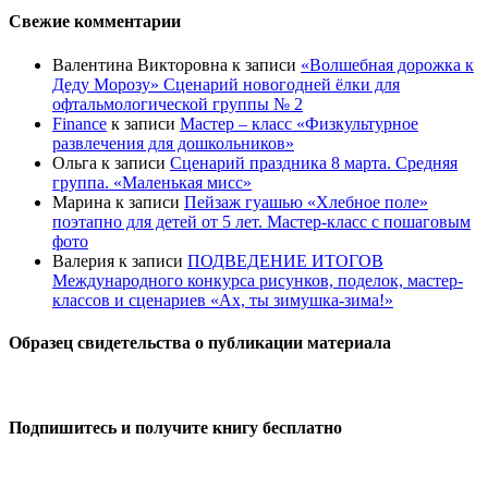
Свежие комментарии
Валентина Викторовна
к записи
«Волшебная дорожка к
Деду Морозу» Сценарий новогодней ёлки для
офтальмологической группы № 2
Finance
к записи
Мастер – класс «Физкультурное
развлечения для дошкольников»
Ольга
к записи
Сценарий праздника 8 марта. Средняя
группа. «Маленькая мисс»
Марина
к записи
Пейзаж гуашью «Хлебное поле»
поэтапно для детей от 5 лет. Мастер-класс с пошаговым
фото
Валерия
к записи
ПОДВЕДЕНИЕ ИТОГОВ
Международного конкурса рисунков, поделок, мастер-
классов и сценариев «Ах, ты зимушка-зима!»
Образец свидетельства о публикации материала
Подпишитесь и получите книгу бесплатно