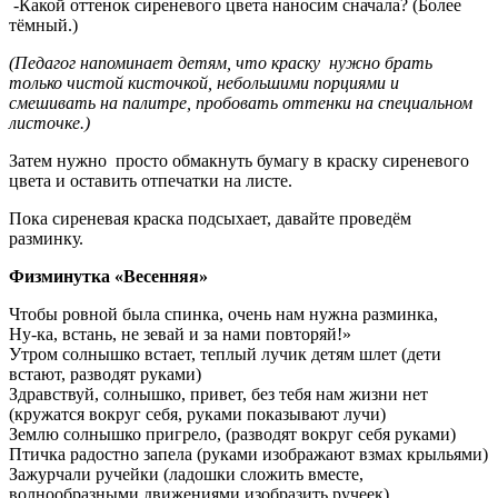
-Какой оттенок сиреневого цвета наносим сначала? (Более
тёмный.)
(Педагог напоминает детям, что краску нужно брать
только чистой кисточкой, небольшими порциями и
смешивать на палитре, пробовать оттенки на специальном
листочке.)
Затем нужно просто обмакнуть бумагу в краску сиреневого
цвета и оставить отпечатки на листе.
Пока сиреневая краска подсыхает, давайте проведём
разминку.
Физминутка «Весенняя»
Чтобы ровной была спинка, очень нам нужна разминка,
Ну-ка, встань, не зевай и за нами повторяй!»
Утром солнышко встает, теплый лучик детям шлет (дети
встают, разводят руками)
Здравствуй, солнышко, привет, без тебя нам жизни нет
(кружатся вокруг себя, руками показывают лучи)
Землю солнышко пригрело, (разводят вокруг себя руками)
Птичка радостно запела (руками изображают взмах крыльями)
Зажурчали ручейки (ладошки сложить вместе,
волнообразными движениями изобразить ручеек)