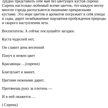
Трудно представить себе май без цветущих кустов сирени.
Сирень настолько любимый всеми цветок, что каждую весну
многие города распускаются пышными прекрасными
кустами. Это море цветов и ароматов погружает в себя улицы
и сады, дарит незабываемые ощущения пробуждения природы
и скорого наступления лета.
Воспитатель: А сейчас послушайте загадки.
Куста чудесней нет,
Он славит день весенний
Пахуч и нежен цвет
Красавицы …(сирени)
Благоухает и манит,
Цветами нежными дарит,
Протянешь руку за плетень —
И в ней окажется …
( Сирень)