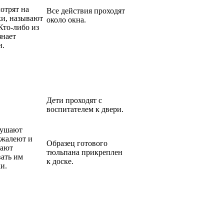
отрят на
Все действия проходят
ки, называют
около окна.
Кто-либо из
знает
н.
Дети проходят с
воспитателем к двери.
лушают
 жалеют и
Образец готового
гают
тюльпана прикреплен
ать им
к доске.
и.