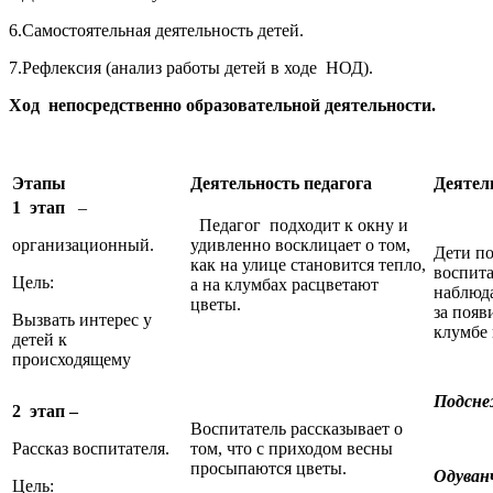
6.Самостоятельная деятельность детей.
7.Рефлексия (анализ работы детей в ходе НОД).
Ход непосредственно образовательной деятельности.
Этапы
Деятельность педагога
Деятел
1
этап
–
Педагог подходит к окну и
организационный.
удивленно восклицает о том,
Дети по
как на улице становится тепло,
воспит
Цель:
а на клумбах расцветают
наблюд
цветы.
за поя
Вызвать интерес у
клумбе 
детей к
происходящему
Подсн
2 этап –
Воспитатель рассказывает о
Рассказ воспитателя.
том, что с приходом весны
просыпаются цветы.
Одуван
Цель: