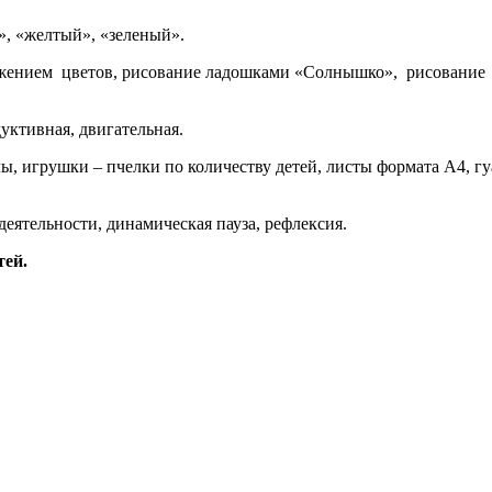
», «желтый», «зеленый».
ажением цветов, рисование ладошками «Солнышко», рисование
уктивная, двигательная.
, игрушки – пчелки по количеству детей, листы формата А4, гуа
еятельности, динамическая пауза, рефлексия.
тей.