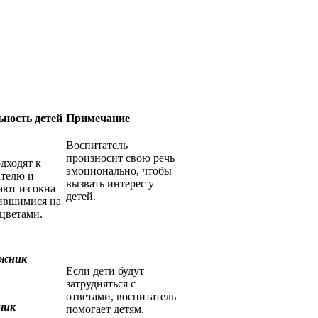
ьность детей
Примечание
Воспитатель
произносит свою речь
дходят к
эмоционально, чтобы
ателю и
вызвать интерес у
ают из окна
детей.
вившимися на
цветами.
ежник
Если дети будут
затрудняться с
ответами, воспитатель
чик
помогает детям.