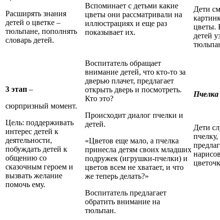
Вспоминает с детьми какие
Дети см
Расширять знания
цветы они рассматривали на
картин
детей о цветке –
иллюстрациях и еще раз
цветы. 
тюльпане, пополнять
показывает их.
детей у
словарь детей.
тюльпа
Воспитатель обращает
внимание детей, что кто-то за
дверью плачет, предлагает
3 этап
–
открыть дверь и посмотреть.
Пчелка
Кто это?
сюрпризный момент.
Происходит диалог пчелки и
Цель: поддерживать
детей.
Дети с
интерес детей к
пчелку,
деятельности,
«Цветов еще мало, а пчелка
предла
побуждать детей к
принесла детям своих младших
нарисов
общению со
подружек (игрушки-пчелки) и
цветочк
сказочным героем и
цветов всем не хватает, и что
вызвать желание
же теперь делать?»
помочь ему.
Воспитатель предлагает
обратить внимание на
тюльпан.