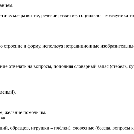
ванием.
етическое развитие, речевое развитие, социально – коммуникати
го строение и форму, используя нетрадиционные изобразительные
ние отвечать на вопросы, пополняя словарный запас (стебель, бу
еленый).
м, желание помочь им.
оде.
й, образцов, игрушки – пчёлки), словесные (беседа, вопросы к д