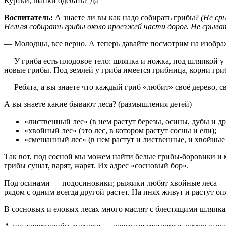
Куртки, шапки одевать? Да
Воспитатель:
А знаете ли вы как надо собирать грибы?
(Не ср
Нельзя собирать грибы около проезжей части дорог. Не срыват
— Молодцы, все верно. А теперь давайте посмотрим на изображ
— У гриба есть плодовое тело: шляпка и ножка, под шляпкой у
новые грибы. Под землей у гриба имеется грибница, корни гри
— Ребята, а вы знаете что каждый гриб «любит» своё дерево, св
А вы знаете какие бывают леса? (размышления детей)
«лиственный лес» (в нем растут березы, осины, дубы и др
«хвойный лес» (это лес, в котором растут сосны и ели);
«смешанный лес» (в нем растут и лиственные, и хвойные 
Так вот, под сосной мы можем найти белые грибы-боровики и ма
грибы сушат, варят, жарят. Их адрес «сосновый бор».
Под осинами — подосиновики; рыжики любят хвойные леса — ел
рядом с одним всегда другой растет. На пнях живут и растут оп
В сосновых и еловых лесах много маслят с блестящими шляпка