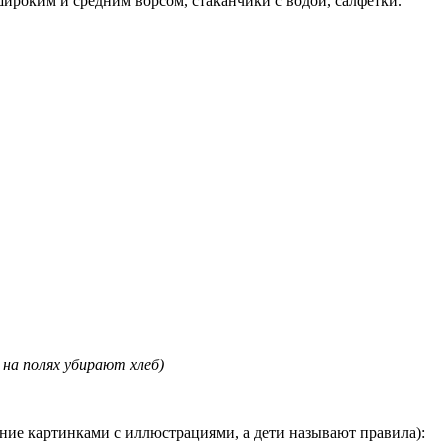
ироким и средним ворсом, стаканчики с водой, салфетки.
на полях убирают хлеб)
ие картинками с иллюстрациями, а дети называют правила):