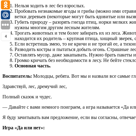
Нельзя ходить в лес без взрослых.
Пробовать незнакомые ягоды и грибы (можно ими отравить
ветки деревьев (некоторые могут быть ядовитые или вызв
Губить природу – разорять гнезда птиц, норки мелких жи
нужны многим другим лесным жителям.
Трогать животных и тем более забирать их из леса. Живот
4
находится их родитель – крупная птица, хищный зверек,
Если встретишь змею, то не кричи и не трогай ее, а тихон
Разводить костры и пытаться добыть огонь. Страшные ле
Оставлять мусор, даже закапывать. Нужно брать пакеты 
Громко кричать без необходимости в лесу. Не бейте стекл
Основная часть.
Воспитатель:
Молодцы, ребята. Вот мы и назвали все самые гла
Здравствуй, лес, дремучий лес,
Полный сказок и чудес.
— Давайте с вами немного поиграем, а игра называется «Да ил
Я буду зачитывать вам предложение, если вы согласны, отвечае
Игра «Да или нет»: