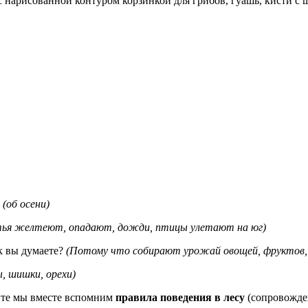
нарисованной контуром корзинкой для грибов, гуашь, кисти с ш
?
(об осени)
тья желтеют, опадают, дожди, птицы улетают на юг)
к вы думаете?
(Потому что собирают урожай овощей, фруктов, 
, шишки, орехи)
йте мы вместе вспомним
правила поведения в лесу
(сопровожден