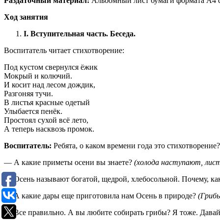
Раздаточный материал:
Альбомный лист бумаги формата А4 с 
Ход занятия
I
. Вступительная часть. Беседа.
Воспитатель читает стихотворение:
Под кустом свернулся ёжик
Мокрый и колючий.
И косит над лесом дождик,
Разгоняя тучи.
В листья красные одетый
Улыбается пенёк.
Простоял сухой всё лето,
А теперь насквозь промок.
Воспитатель:
Ребята, о каком времени года это стихотворение
— А какие приметы осени вы знаете?
(холода наступают, лис
— Осень называют богатой, щедрой, хлебосольной. Почему, ка
— А какие дары еще приготовила нам Осень в природе?
(Грибы
— Все правильно. А вы любите собирать грибы? Я тоже. Дава