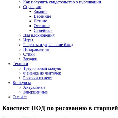
Как получить свидетельство о публикации
Сценарии
Зимние
Весенние
Летние
Осенние
Семейные
Для вдохновения
Игры
Рецепты и украшение блюд
Поздравления
Стихи
Загадки
Техники
Треугольный модуль
Фенечка из ленточек
Розочки из лент
Конкурсы
Актуальные
Завершённые
О сайте
Конспект НОД по рисованию в старшей 