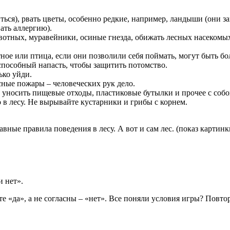
ся), рвать цветы, особенно редкие, например, ландыши (они зав
ать аллергию).
вотных, муравейники, осиные гнезда, обижать лесных насекомых,
ное или птица, если они позволили себя поймать, могут быть бо
 способный напасть, чтобы защитить потомство.
ько уйди.
сные пожары – человеческих рук дело.
и уносить пищевые отходы, пластиковые бутылки и прочее с соб
о в лесу. Не вырывайте кустарники и грибы с корнем.
вные правила поведения в лесу. А вот и сам лес. (показ картинк
и нет».
те «да», а не согласны – «нет». Все поняли условия игры? Повто