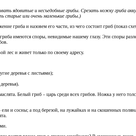
ывать ядовитые и несъедобные грибы. Срезать ножку гриба акку
ь старые или очень маленькие грибы.)
ение гриба и назовем его части, из чего состоит гриб (показ с
 гриба имеются споры, невидимые нашему глазу. Эти споры разле
бов.
ой лес и живет только по своему адресу.
угие деревья с листьями);
деревья).
слята. Белый гриб – царь среди всех грибов. Ножка у него толста
и и сосны; а под березой, на лужайках и на скошенных поляна
ята.
ми.