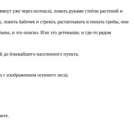
янут уже через полчаса), ломать руками стебли растений и
 ловить бабочек и стрекоз, растаптывать и пинать грибы, они
льны, и это опасно. Или это детеныши, и где-то рядом
ой до ближайшего населенного пункта.
и с изображением осеннего леса).
рите.