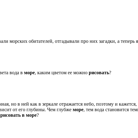
вали морских обитателей, отгадывали про них загадки, а теперь
цвета вода в
море
, каким цветом ее можно
рисовать
?
ная, но в ней как в зеркале отражается небо, поэтому и кажется
ависит от его глубины. Чем глубже
море
, тем вода становится те
рисовать в море
?