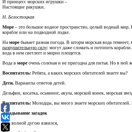
И принцесс морских игрушки –
Настоящие ракушки.
Н. Белостоцкая
Море
– это большое водное пространство, целый водный мир. Ес
корабле или на подводной лодке.
На
море
бывает разная погода. В шторм морская вода темнеет,
разрушительную силу
: могут даже сломать и потопить корабл
вода в нем светлеет и мирно плещется.
Вода в
море
очень соленая и не пригодна для питья. Но в ней 
Воспитатель:
Ребята, а каких морских обитателей знаете вы?
Дети.
Варианты ответов детей.
Дельфин, косатка, осьминог, акула, морской конек, морская зве
Воспитатель:
Молодцы, вы много знаете морских обитателей. З
Загадывание загадок
Над волной дугою взвился,