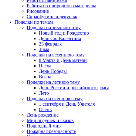
Работа с пайетками
Работы из природного материала
Рисование
Скрапбукинг и декупаж
Поделки по темам
Поделки на зимнюю тему
Новый год и Рождество
День Св. Валентина
23 февраля
Зима
Поделки на весеннюю тему
8 Марта и День матери
Пасха
День Победы
Весна
Поделки на летнюю тему
День России и российского флага
Лето
Поделки на осеннюю тему
1 сентября и День Учителя
Осень
День рождение
Мир игрушек и сказок
Подводный мир
Пожарная безопасность