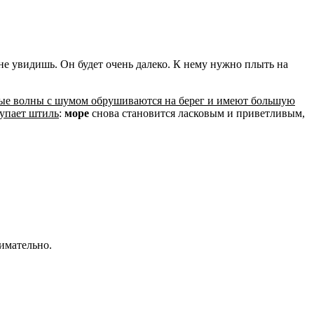
 не увидишь. Он будет очень далеко. К нему нужно плыть на
е волны с шумом обрушиваются на берег и имеют большую
упает штиль
:
море
снова становится ласковым и приветливым,
нимательно.