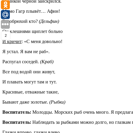
Спинкой чёрной заискрился.
Мимо Гагр плывёт… Афин!
Белобрюхий кто?
(Дельфин)
Он клешнями щиплет больно
2
И кричит
: «С меня довольно!
Я устал. Я вам не раб».
Распугал соседей.
(Краб)
Все под водой они живут,
И плавать могут там и тут.
Красивые, отважные такие,
Бывают даже золотые.
(Рыбки)
Воспитатель:
Молодцы. Морских рыб очень много. Я предлага
Воспитатель:
Наблюдать за рыбками можно долго, но глазкам 
Глазки вправо, глазки влево,