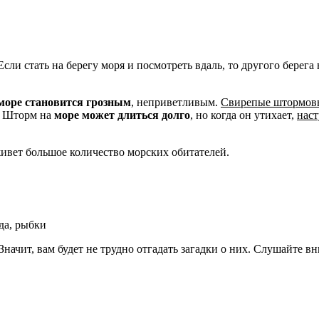
ли стать на берегу моря и посмотреть вдаль, то другого берега
море становится грозным
, неприветливым.
Свирепые штормовы
и. Шторм на
море может длиться долго
, но когда он утихает,
наст
живет большое количество морских обитателей.
зда, рыбки
начит, вам будет не трудно отгадать загадки о них. Слушайте в