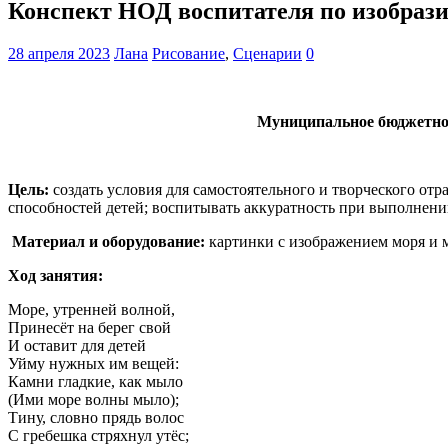
Конспект НОД воспитателя по изобрази
28 апреля 2023
Лана
Рисование
,
Сценарии
0
Муниципальное бюджетное
Цель:
создать условия для самостоятельного и творческого от
способностей детей; воспитывать аккуратность при выполнении
Материал и оборудование:
картинки с изображением моря и м
Ход занятия:
Море, утренней волной,
Принесёт на берег свой
И оставит для детей
Уйму нужных им вещей:
Камни гладкие, как мыло
(Ими море волны мыло);
Тину, словно прядь волос
С гребешка стряхнул утёс;