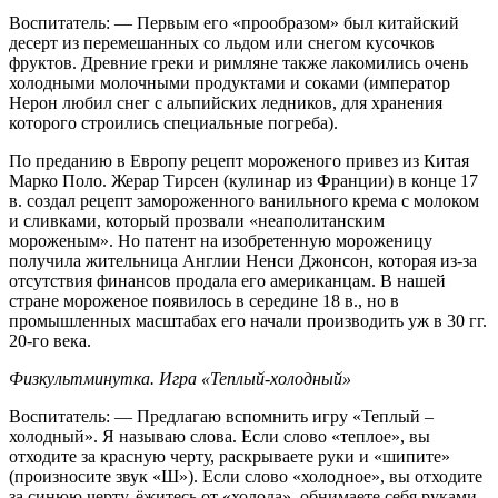
Воспитатель: — Первым его «прообразом» был китайский
десерт из перемешанных со льдом или снегом кусочков
фруктов. Древние греки и римляне также лакомились очень
холодными молочными продуктами и соками (император
Нерон любил снег с альпийских ледников, для хранения
которого строились специальные погреба).
По преданию в Европу рецепт мороженого привез из Китая
Марко Поло. Жерар Тирсен (кулинар из Франции) в конце 17
в. создал рецепт замороженного ванильного крема с молоком
и сливками, который прозвали «неаполитанским
мороженым». Но патент на изобретенную мороженицу
получила жительница Англии Ненси Джонсон, которая из-за
отсутствия финансов продала его американцам. В нашей
стране мороженое появилось в середине 18 в., но в
промышленных масштабах его начали производить уж в 30 гг.
20-го века.
Физкультминутка. Игра «Теплый-холодный»
Воспитатель: — Предлагаю вспомнить игру «Теплый –
холодный». Я называю слова. Если слово «теплое», вы
отходите за красную черту, раскрываете руки и «шипите»
(произносите звук «Ш»). Если слово «холодное», вы отходите
за синюю черту, ёжитесь от «холода», обнимаете себя руками