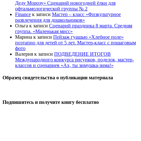
Деду Морозу» Сценарий новогодней ёлки для
офтальмологической группы № 2
Finance
к записи
Мастер – класс «Физкультурное
развлечения для дошкольников»
Ольга
к записи
Сценарий праздника 8 марта. Средняя
группа. «Маленькая мисс»
Марина
к записи
Пейзаж гуашью «Хлебное поле»
поэтапно для детей от 5 лет. Мастер-класс с пошаговым
фото
Валерия
к записи
ПОДВЕДЕНИЕ ИТОГОВ
Международного конкурса рисунков, поделок, мастер-
классов и сценариев «Ах, ты зимушка-зима!»
Образец свидетельства о публикации материала
Подпишитесь и получите книгу бесплатно