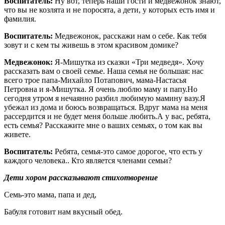
Воспитатель:
Ну вот, теперь наши гости и медвежонок знают,
что вы не козлята и не поросята, а дети, у которых есть имя и
фамилия.
Воспитатель:
Медвежонок, расскажи нам о себе. Как тебя
зовут и с кем ты живешь в этом красивом домике?
Медвежонок:
Я-Мишутка из сказки «Три медведя». Хочу
рассказать вам о своей семье. Наша семья не большая: нас
всего трое папа-Михайло Потапович, мама-Настасья
Петровна и я-Мишутка. Я очень люблю маму и папу.Но
сегодня утром я нечаянно разбил любимую мамину вазу.Я
убежал из дома и боюсь возвращаться. Вдруг мама на меня
рассердится и не будет меня больше любить.А у вас, ребята,
есть семья? Расскажите мне о ваших семьях, о том как вы
живете.
Воспитатель:
Ребята, семья-это самое дорогое, что есть у
каждого человека.. Кто является членами семьи?
Дети хором рассказывают стихотворение
Семь-это мама, папа и дед,
Бабуля готовит нам вкусный обед.