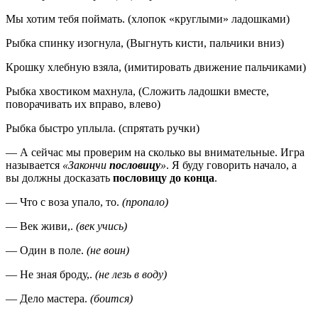
Мы хотим тебя поймать. (хлопок «круглыми» ладошками)
Рыбка спинку изогнула, (Выгнуть кисти, пальчики вниз)
Крошку хлебную взяла, (имитировать движение пальчиками)
Рыбка хвостиком махнула, (Сложить ладошки вместе,
поворачивать их вправо, влево)
Рыбка быстро уплыла. (спрятать ручки)
— А сейчас мы проверим на сколько вы внимательные. Игра
называется
«Закончи
пословицу
»
. Я буду говорить начало, а
вы должны досказать
пословицу до конца
.
— Что с воза упало, то.
(пропало)
— Век живи,.
(век учись)
— Один в поле.
(не воин)
— Не зная броду,.
(не лезь в воду)
— Дело мастера.
(боится)