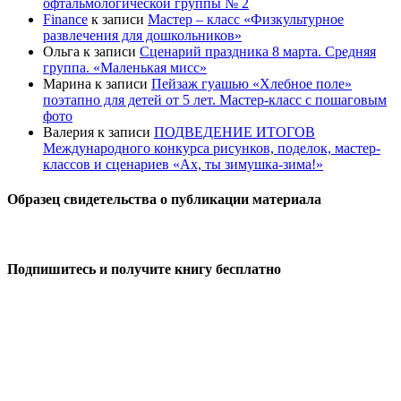
офтальмологической группы № 2
Finance
к записи
Мастер – класс «Физкультурное
развлечения для дошкольников»
Ольга
к записи
Сценарий праздника 8 марта. Средняя
группа. «Маленькая мисс»
Марина
к записи
Пейзаж гуашью «Хлебное поле»
поэтапно для детей от 5 лет. Мастер-класс с пошаговым
фото
Валерия
к записи
ПОДВЕДЕНИЕ ИТОГОВ
Международного конкурса рисунков, поделок, мастер-
классов и сценариев «Ах, ты зимушка-зима!»
Образец свидетельства о публикации материала
Подпишитесь и получите книгу бесплатно