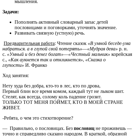
мышления.
Задачи:
Пополнять активный словарный запас детей
пословицами и поговорками, уточнять значение.
Развивать связную (устную) речь.
Предварительная работа
: Чтение сказок
«В умной беседе-ума
набраться. а в глупой свой потерять»
—
«Мудрая дева»
р. н.
с.
«Умный и без денег богат»
—
«Честный мальчик»
корейская
с.,
«Как аукнется так и откликнется»
,
«Сказка о
глупости»
И. Франко
Ход занятия:
Нету худа без добра, кто-то в лес, кто по дрова,
Первый блин все время комом, каждый тут не лыком шит.
Стелят, как всегда, солому коль падение грозит.
ТОЛЬКО ТОТ МЕНЯ ПОЙМЕТ, КТО В МОЕЙ СТРАНЕ
ЖИВЕТ.
-Ребята, о чем это стихотворение?
— Правильно, о пословицах. Без
пословиц
не проживешь —
точно и справедливо сказано народом. В краткой, образной