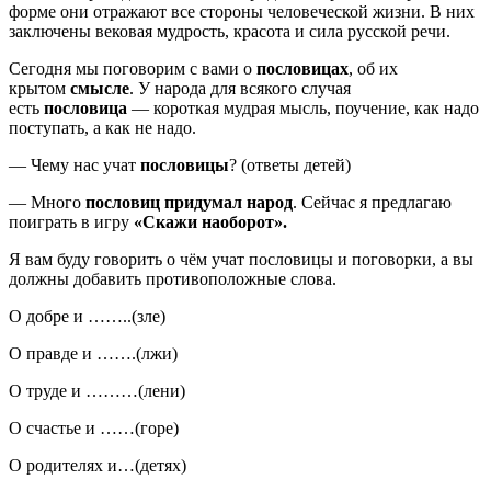
форме они отражают все стороны человеческой жизни. В них
заключены вековая мудрость, красота и сила русской речи.
Сегодня мы поговорим с вами о
пословицах
, об их
крытом
смысле
. У народа для всякого случая
есть
пословица
— короткая мудрая мысль, поучение, как надо
поступать, а как не надо.
— Чему нас учат
пословицы
? (ответы детей)
— Много
пословиц придумал народ
. Сейчас я предлагаю
поиграть в игру
«Скажи наоборот».
Я вам буду говорить о чём учат пословицы и поговорки, а вы
должны добавить противоположные слова.
О добре и ……..(зле)
О правде и …….(лжи)
О труде и ………(лени)
О счастье и ……(горе)
О родителях и…(детях)