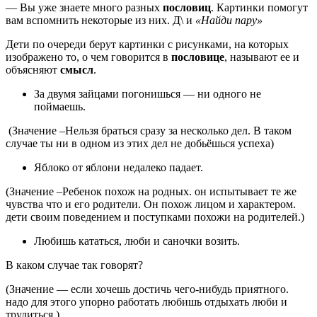
— Вы уже знаете много разных
пословиц
. Картинки помогут
вам вспомнить некоторые из них. Д\ и
«Найди пару»
Дети по очереди берут картинки с рисунками, на которых
изображено то, о чем говорится в
пословице
, называют ее и
объясняют
смысл
.
За двумя зайцами погонишься — ни одного не
поймаешь.
(Значение –Нельзя браться сразу за несколько дел. В таком
случае ты ни в одном из этих дел не добьёшься успеха)
Яблоко от яблони недалеко падает.
(Значение –Ребенок похож на родных. он испытывает те же
чувства что и его родители. Он похож лицом и характером.
дети своим поведением и поступками похожи на родителей.)
Любишь кататься, люби и саночки возить.
В каком случае так говорят?
(Значение — если хочешь достичь чего-нибудь приятного.
надо для этого упорно работать любишь отдыхать люби и
трудиться.)