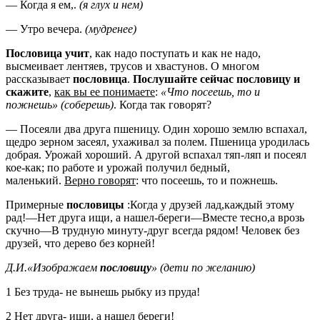
— Когда я ем,.
(я глух и нем)
— Утро вечера.
(мудренее)
Пословица учит
, как надо поступать и как не надо,
высмеивает лентяев, трусов и хвастунов. О многом
рассказывает
пословица
.
Послушайте сейчас пословицу и
скажите
,
как вы ее понимаете
:
«Что посеешь, то и
пожнешь»
(соберешь)
. Когда так говорят?
— Посеяли два друга пшеницу. Один хорошо землю вспахал,
щедро зерном засеял, ухаживал за полем. Пшеница уродилась
добрая. Урожай хороший. А другой вспахал тяп-ляп и посеял
кое-как; по работе и урожай получил бедный,
маленький.
Верно говорят
: что посеешь, то и пожнешь.
Примерные
пословицы
:Когда у друзей лад,каждый этому
рад!—Нет друга ищи, а нашел-береги—Вместе тесно,а врозь
скучно—В трудную минуту-друг всегда рядом! Человек без
друзей, что дерево без корней!
Д.И.«Изображаем
пословицу
»
(дети по желанию)
1 Без труда- не вынешь рыбку из пруда!
2 Нет друга- ищи, а нашел береги!