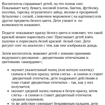
Воспитатель спрашивает детей, на что похож снег.
Показывает вату, бумагу, носовой платок, бантик, футболку,
носочки, тарелку, игрушечного зайца, молоко в прозрачной
бутылочке с соской, сливочное мороженое ( на картинке) или
другие предметы белого цвета. Дети узнают и по
возможности называют.
Педагог показывает краску белого цвета и поясняет, что такой
краской можно нарисовать снег. Приглашает детей взять
палочки и порисовать белой краской белый снег. Дети
рисуют снег по аналогии с тем, как они изображали дождь.
Затем воспитатель знакомит детей с новыми приемами
модульного рисования – двуцветными отпечатками и
цветовыми «аккордами»;
окунает указательный палец (или ватную палочку)
сначала в белую краску, затем слегка – в синюю и ставит
двуцветный отпечаток; дети подражают действиям и
тоже ставят двуцветные отпечатки – так, как у них
получается;
окунает средний палец сначала в белую краску, затем
слегка – в синюю и ставит двуцветный отпечаток
средним пальчиком;
то же действие совершает безымянным пальцем, дети