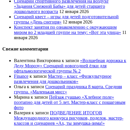
Сценарий спортивного развлечения на воздухе
«Задания Снежной Бабы» для детей старшего
дошкольного возраста
12 января 2026
Сценарий квест – игры для детей подготовительной
группы «День снегиря»
12 января 2026
Конспект занятия по ознакомлению с окружающим
миром во 2 младшей группе на тему: «Вот эта улица»
11
января 2026
Свежие комментарии
Валентина Викторовна
к записи
«Волшебная дорожка к
Деду Морозу» Сценарий новогодней ёлки для
офтальмологической группы № 2
Finance
к записи
Мастер – класс «Физкультурное
развлечения для дошкольников»
Ольга
к записи
Сценарий праздника 8 марта. Средняя
группа. «Маленькая мисс»
Марина
к записи
Пейзаж гуашью «Хлебное поле»
поэтапно для детей от 5 лет. Мастер-класс с пошаговым
фото
Валерия
к записи
ПОДВЕДЕНИЕ ИТОГОВ
Международного конкурса рисунков, поделок, мастер-
классов и сценариев «Ах, ты зимушка-зима!»