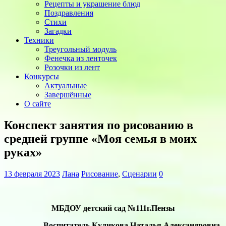
Рецепты и украшение блюд
Поздравления
Стихи
Загадки
Техники
Треугольный модуль
Фенечка из ленточек
Розочки из лент
Конкурсы
Актуальные
Завершённые
О сайте
Конспект занятия по рисованию в
средней группе «Моя семья в моих
руках»
13 февраля 2023
Лана
Рисование
,
Сценарии
0
МБДОУ детский сад №111г.Пензы
Воспитатель Куликова Наталья Александровна