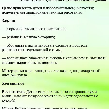
Цель:
привлекать детей к изобразительному искусству,
используя нетрадиционные техники рисования.
Задачи:
— формировать интерес к рисованию;
— развивать мелкую моторику;
— обогащать и активизировать словарь в процессе
расширения представлений о семье;
— воспитывать уважение и любовь к членам семьи, вызывать
желание нарисовать их портреты.
Материалы:
карандаши, простые карандаши, квадратный
лист А4, кукла.
Ход занятия
Воспитатель.
Дети, сегодня к нам в гости пришла кукла
Маша. Давайте поздороваемся с ней. (дети здороваются с
куклой)
Маша.
Ребята, сегодня я вам хочу рассказать очень