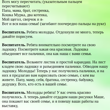
Всех могу пересчитать; (указательным пальцем
пересчитывают)
Папа, мама, брат, сестренка,
Кошка Мурка, два котенка,
Мой щегол, сверчок и я-
Вот и вся наша семья! (загибают поочередно пальцы на руке)
Воспитатель.
Ребята молодцы. Отдохнули не много, теперь
давайте порисуем.
Воспитатель.
Ребята внимательно посмотрите на свою
ладошку. Посмотрите какая она красивая. Ладошка
объединяет все пальчики, она как наша с вами семья.
Воспитатель.
Возьмите листик и простой карандаш. На лист
кладем свою ладошку и разъединяем пальчики. Обводим нашу
ладошку. Молодцы! Теперь у нас получились пальчики, и на
них я предлагаю вам нарисовать свою семью, с кем вы
живете. Папу, маму, себя, братика, сестренку, бабушку,
дедушку. Всех, кто есть в вашей семье.
Воспитатель.
Молодцы ребята! У вас очень красиво
получилось. А теперь давайте отдадим наши рисунки Маше,
она покажет вас своей семье, и я повешу ваши работы на
выставку,