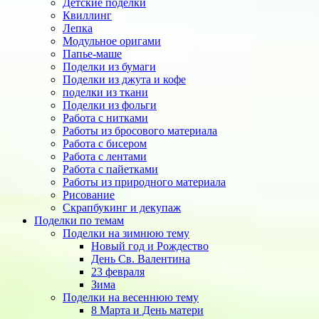
Детские поделки
Квиллинг
Лепка
Модульное оригами
Папье-маше
Поделки из бумаги
Поделки из джута и кофе
поделки из ткани
Поделки из фольги
Работа с нитками
Работы из бросового материала
Работа с бисером
Работа с лентами
Работа с пайетками
Работы из природного материала
Рисование
Скрапбукинг и декупаж
Поделки по темам
Поделки на зимнюю тему
Новый год и Рождество
День Св. Валентина
23 февраля
Зима
Поделки на весеннюю тему
8 Марта и День матери