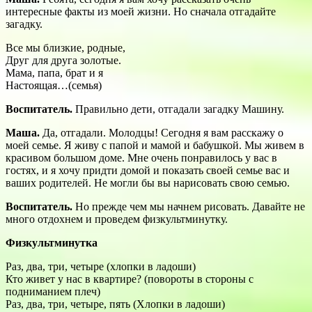
интересные факты из моей жизни. Но сначала отгадайте
загадку.
Все мы близкие, родные,
Друг для друга золотые.
Мама, папа, брат и я
Настоящая…(семья)
Воспитатель.
Правильно дети, отгадали загадку Машину.
Маша.
Да, отгадали. Молодцы! Сегодня я вам расскажу о
моей семье. Я живу с папой и мамой и бабушкой. Мы живем в
красивом большом доме. Мне очень понравилось у вас в
гостях, и я хочу придти домой и показать своей семье вас и
ваших родителей. Не могли бы вы нарисовать свою семью.
Воспитатель.
Но прежде чем мы начнем рисовать. Давайте не
много отдохнем и проведем физкультминутку.
Физкультминутка
Раз, два, три, четыре (хлопки в ладоши)
Кто живет у нас в квартире? (повороты в стороны с
подниманием плеч)
Раз, два, три, четыре, пять (Хлопки в ладоши)