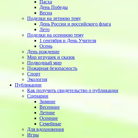
Пасха
День Победы
Весна
Поделки на летнюю тему
День России и российского флага
Лето
Поделки на осеннюю тему
1 сентября и День Учителя
Осень
День рождение
Мир игрушек и сказок
Подводный мир
Пожарная безопасность
Спорт
Экология
Публикации
Как получить свидетельство о публикации
Сценарии
Зимние
Весенние
Летние
Осенние
Семейные
Для вдохновения
Игры