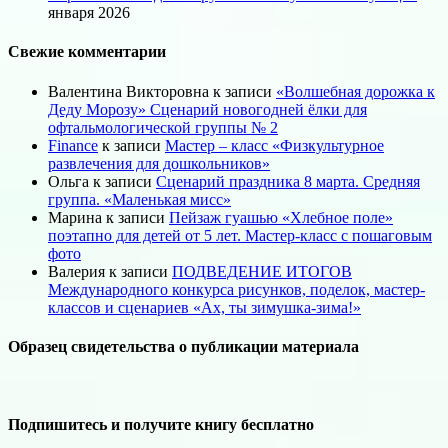
января 2026
Свежие комментарии
Валентина Викторовна
к записи
«Волшебная дорожка к
Деду Морозу» Сценарий новогодней ёлки для
офтальмологической группы № 2
Finance
к записи
Мастер – класс «Физкультурное
развлечения для дошкольников»
Ольга
к записи
Сценарий праздника 8 марта. Средняя
группа. «Маленькая мисс»
Марина
к записи
Пейзаж гуашью «Хлебное поле»
поэтапно для детей от 5 лет. Мастер-класс с пошаговым
фото
Валерия
к записи
ПОДВЕДЕНИЕ ИТОГОВ
Международного конкурса рисунков, поделок, мастер-
классов и сценариев «Ах, ты зимушка-зима!»
Образец свидетельства о публикации материала
Подпишитесь и получите книгу бесплатно