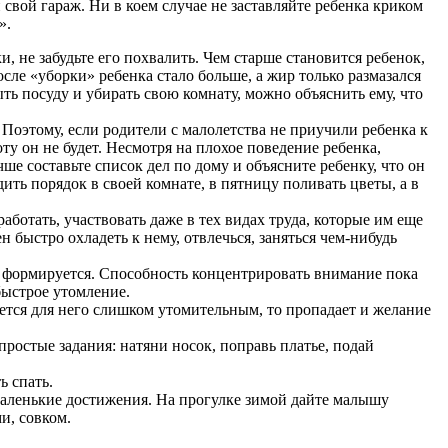
 свой гараж. Ни в коем случае не заставляйте ребенка криком
».
, не забудьте его похвалить. Чем старше становится ребенок,
ле «уборки» ребенка стало больше, а жир только размазался
ыть посуду и убирать свою комнату, можно объяснить ему, что
. Поэтому, если родители с малолетства не приучили ребенка к
у он не будет. Несмотря на плохое поведение ребенка,
чше составьте список дел по дому и объясните ребенку, что он
ить порядок в своей комнате, в пятницу поливать цветы, а в
аботать, участвовать даже в тех видах труда, которые им еще
 быстро охладеть к нему, отвлечься, заняться чем-нибудь
я, формируется. Способность концентрировать внимание пока
быстрое утомление.
ается для него слишком утомительным, то пропадает и желание
ростые задания: натяни носок, поправь платье, подай
ь спать.
 маленькие достижения. На прогулке зимой дайте малышу
и, совком.