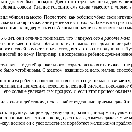
мнате должен быть порядок. Для книг отдельная полка, для машин
 убирать совсем. Главное говорите ему слова «вместе» и «помогу
вил убирал на место. После того, как ребенок убрал свои игрушки
лжны поощрять желание ребенка им помочь. Даже если грязи пос
вых этапах поддержать его. А когда он начнет самостоятельно м
 5-6 лет, они отлично понимают, что
интересного в работе мало
лнении какой-нибудь обязанности, то выполнять домашнюю работ
и все в своей комнате, иначе сегодня ты этого не получишь!» Лу
нностей по дому. Например, в воскресенье ребенок должен навод
зультаты. У детей дошкольного возраста легко вызвать желание р
о было устойчивым. С азартом, взявшись за дело, малыш способен
о организм ребенка дошкольного возраста еще только развиваетс
координации движении, незрелость нервной системы порождают 
 его больше увлекает сам процесс. И если этот процесс оказыв
ие к своим действиям, показывайте отдельные приемы, давайте п
ть игрушку: например, куклу одеть, раздеть, покормить, уложит
во напоминать, что и как надо делать его, замечая даже самые
рожку; весной он с удовольствием поработает маленькими граблям