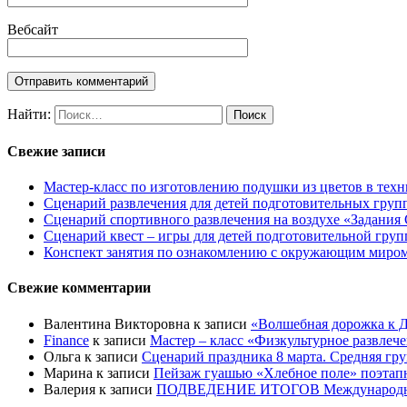
Вебсайт
Найти:
Свежие записи
Мастер-класс по изготовлению подушки из цветов в техн
Сценарий развлечения для детей подготовительных групп
Сценарий спортивного развлечения на воздухе «Задания 
Сценарий квест – игры для детей подготовительной гру
Конспект занятия по ознакомлению с окружающим миром 
Свежие комментарии
Валентина Викторовна
к записи
«Волшебная дорожка к Д
Finance
к записи
Мастер – класс «Физкультурное развлеч
Ольга
к записи
Сценарий праздника 8 марта. Средняя гр
Марина
к записи
Пейзаж гуашью «Хлебное поле» поэтапно
Валерия
к записи
ПОДВЕДЕНИЕ ИТОГОВ Международного к