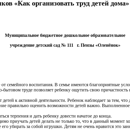
ков «Как организовать труд детей дома»
Муниципальное бюджетное дошкольное образовательное
учреждение детский сад № 111 г. Пензы «Оленёнок»
 от семейного воспитания. В семье имеются благоприятные усло
но-бытовом труде позволяет ребенку ощутить свою причастность 
етей к активной деятельности. Ребенок наблюдает за тем, что де
ние правильно оценить возможности детей важно. Выполненное д
ся терпения и дать ребенку довести начатое до конца.
о приучать детей делать не только то, что в данный момент хоче
 его убирать за собой игрушки. Детям не очень нравится это зан