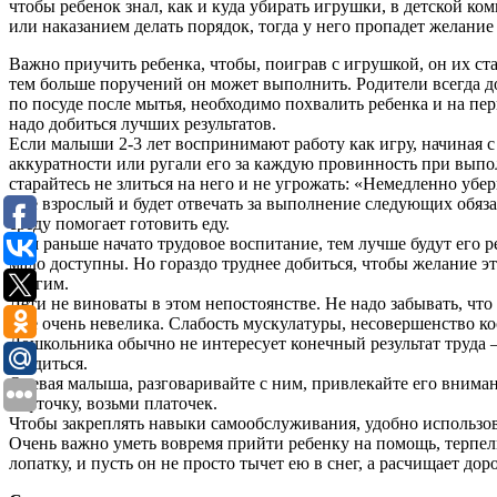
чтобы ребенок знал, как и куда убирать игрушки, в детской ко
или наказанием делать порядок, тогда у него пропадет желание
Важно приучить ребенка, чтобы, поиграв с игрушкой, он их ста
тем больше поручений он может выполнить. Родители всегда до
по посуде после мытья, необходимо похвалить ребенка и на пер
надо добиться лучших результатов.
Если малыши 2-3 лет воспринимают работу как игру, начиная с
аккуратности или ругали его за каждую провинность при выпо
старайтесь не злиться на него и не угрожать: «Немедленно убер
уже взрослый и будет отвечать за выполнение следующих обяза
среду помогает готовить еду.
Чем раньше начато трудовое воспитание, тем лучше будут его ре
мало доступны. Но гораздо труднее добиться, чтобы желание эт
другим.
Дети не виноваты в этом непостоянстве. Не надо забывать, чт
еще очень невелика. Слабость мускулатуры, несовершенство 
Дошкольника обычно не интересует конечный результат труда —
трудиться.
Одевая малыша, разговаривайте с ним, привлекайте его вниман
кофточку, возьми платочек.
Чтобы закреплять навыки самообслуживания, удобно использова
Очень важно уметь вовремя прийти ребенку на помощь, терпели
лопатку, и пусть он не просто тычет ею в снег, а расчищает до