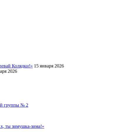
певай Колядки!»
15 января 2026
аря 2026
ой группы № 2
, ты зимушка-зима!»