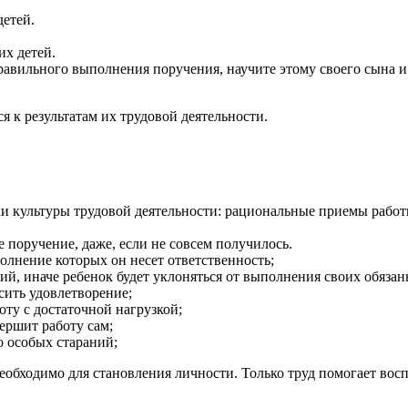
детей.
х детей.
равильного выполнения поручения, научите этому своего сына и
я к результатам их трудовой деятельности.
и культуры трудовой деятельности: рациональные приемы работ
 поручение, даже, если не совсем получилось.
олнение которых он несет ответственность;
й, иначе ребенок будет уклоняться от выполнения своих обязан
сить удовлетворение;
ту с достаточной нагрузкой;
вершит работу сам;
о особых стараний;
необходимо для становления личности. Только труд помогает во