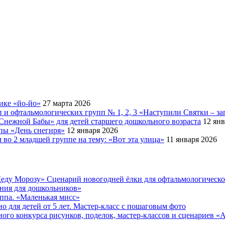
ике «йо-йо»
27 марта 2026
 и офтальмологических групп № 1, 2, 3 «Наступили Святки – за
Снежной Бабы» для детей старшего дошкольного возраста
12 янв
ппы «День снегиря»
12 января 2026
во 2 младшей группе на тему: «Вот эта улица»
11 января 2026
еду Морозу» Сценарий новогодней ёлки для офтальмологическ
ения для дошкольников»
уппа. «Маленькая мисс»
 для детей от 5 лет. Мастер-класс с пошаговым фото
онкурса рисунков, поделок, мастер-классов и сценариев «Ах