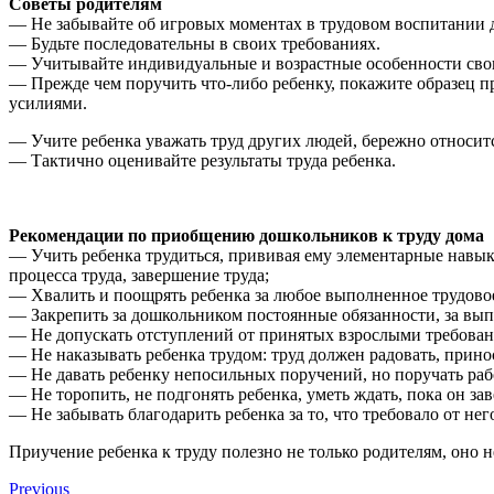
Советы родителям
— Не забывайте об игровых моментах в трудовом воспитании 
— Будьте последовательны в своих требованиях.
— Учитывайте индивидуальные и возрастные особенности свои
— Прежде чем поручить что-либо ребенку, покажите образец п
усилиями.
— Учите ребенка уважать труд других людей, бережно относитс
— Тактично оценивайте результаты труда ребенка.
Рекомендации по приобщению дошкольников к труду дома
— Учить ребенка трудиться, прививая ему элементарные навык
процесса труда, завершение труда;
— Хвалить и поощрять ребенка за любое выполненное трудовое
— Закрепить за дошкольником постоянные обязанности, за вып
— Не допускать отступлений от принятых взрослыми требовани
— Не наказывать ребенка трудом: труд должен радовать, прино
— Не давать ребенку непосильных поручений, но поручать рабо
— Не торопить, не подгонять ребенка, уметь ждать, пока он за
— Не забывать благодарить ребенка за то, что требовало от нег
Приучение ребенка к труду полезно не только родителям, оно 
Previous