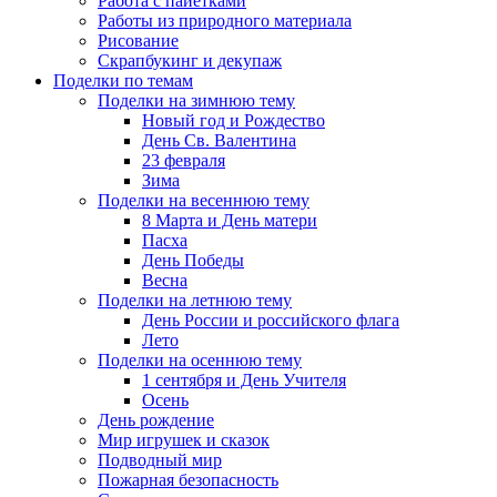
Работа с пайетками
Работы из природного материала
Рисование
Скрапбукинг и декупаж
Поделки по темам
Поделки на зимнюю тему
Новый год и Рождество
День Св. Валентина
23 февраля
Зима
Поделки на весеннюю тему
8 Марта и День матери
Пасха
День Победы
Весна
Поделки на летнюю тему
День России и российского флага
Лето
Поделки на осеннюю тему
1 сентября и День Учителя
Осень
День рождение
Мир игрушек и сказок
Подводный мир
Пожарная безопасность