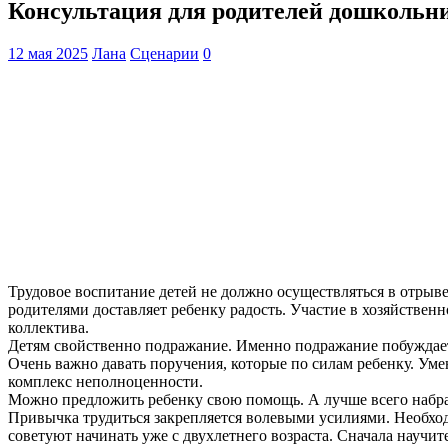
Консультация для родителей дошкольни
12 мая 2025
Лана
Сценарии
0
Трудовое воспитание детей не должно осуществляться в отрыве
родителями доставляет ребенку радость. Участие в хозяйствен
коллектива.
Детям свойственно подражание. Именно подражание побуждает д
Очень важно давать поручения, которые по силам ребенку. Уме
комплекс неполноценности.
Можно предложить ребенку свою помощь. А лучше всего набрать
Привычка трудиться закрепляется волевыми усилиями. Необходим
советуют начинать уже с двухлетнего возраста. Сначала научите