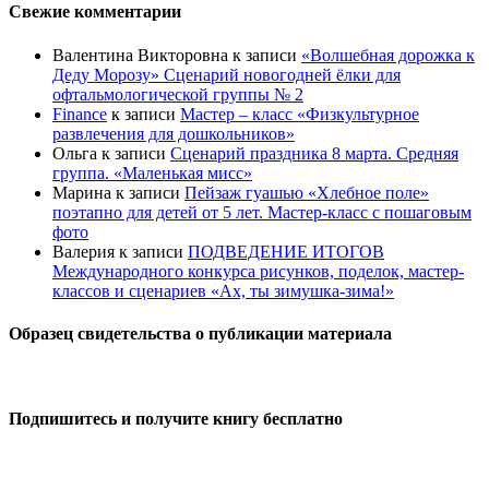
Свежие комментарии
Валентина Викторовна
к записи
«Волшебная дорожка к
Деду Морозу» Сценарий новогодней ёлки для
офтальмологической группы № 2
Finance
к записи
Мастер – класс «Физкультурное
развлечения для дошкольников»
Ольга
к записи
Сценарий праздника 8 марта. Средняя
группа. «Маленькая мисс»
Марина
к записи
Пейзаж гуашью «Хлебное поле»
поэтапно для детей от 5 лет. Мастер-класс с пошаговым
фото
Валерия
к записи
ПОДВЕДЕНИЕ ИТОГОВ
Международного конкурса рисунков, поделок, мастер-
классов и сценариев «Ах, ты зимушка-зима!»
Образец свидетельства о публикации материала
Подпишитесь и получите книгу бесплатно