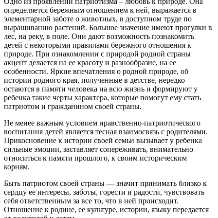
Одно из проявлений патриотизма – любовь к природе. Она
определяется бережным отношением к ней, выражается в
элементарной заботе о животных, в доступном труде по
выращиванию растений. Большое значение имеют прогулки в
лес, на реку, в поле. Они дают возможность познакомить
детей с некоторыми правилами бережного отношения к
природе. При ознакомлении с природой родной страны
акцент делается на ее красоту и разнообразие, на ее
особенности. Яркие впечатления о родной природе, об
истории родного края, полученные в детстве, нередко
остаются в памяти человека на всю жизнь и формируют у
ребенка такие черты характера, которые помогут ему стать
патриотом и гражданином своей страны.
Не менее важным условием нравственно-патриотического
воспитания детей является тесная взаимосвязь с родителями.
Прикосновение к истории своей семьи вызывает у ребенка
сильные эмоции, заставляет сопереживать, внимательно
относиться к памяти прошлого, к своим историческим
корням.
Быть патриотом своей страны — значит принимать близко к
сердцу ее интересы, заботы, горести и радости, чувствовать
себя ответственным за все то, что в ней происходит.
Отношение к родине, ее культуре, истории, языку передается