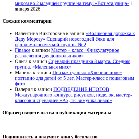
миром во 2 младшей группе на тему: «Вот эта улица»
11
января 2026
Свежие комментарии
Валентина Викторовна
к записи
«Волшебная дорожка к
Деду Морозу» Сценарий новогодней ёлки для
офтальмологической группы № 2
Finance
к записи
Мастер – класс «Физкультурное
развлечения для дошкольников»
Ольга
к записи
Сценарий праздника 8 марта. Средняя
группа. «Маленькая мисс»
Марина
к записи
Пейзаж гуашью «Хлебное поле»
поэтапно для детей от 5 лет. Мастер-класс с пошаговым
фото
Валерия
к записи
ПОДВЕДЕНИЕ ИТОГОВ
Международного конкурса рисунков, поделок, мастер-
классов и сценариев «Ах, ты зимушка-зима!»
Образец свидетельства о публикации материала
Подпишитесь и получите книгу бесплатно