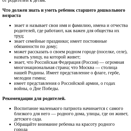
от родителей к детям.
Что должен знать и уметь ребенок старшего дошкольного
возраста
знает и называет свои имя и фамилию, имена и отчества
родителей, где работают, как важен для общества их
труд;
знает семейные праздники; имеет постоянные
обязанности по дому;
может рассказать о своем родном городе (поселке, селе),
назвать улицу, на которой живет;
знает, что Российская Федерация (Россия) — огромная
многонациональная страна; что Москва — столица
нашей Родины. Имеет представление о флаге, гербе,
мелодии гимна;
имеет представления о Российской армии, о годах
войны, о Дне Победы.
Рекомендации для родителей.
Воспитание маленького патриота начинается с самого
близкого для него — родного дома, улицы, где он живет,
детского сада.
Обращайте внимание ребенка на красоту родного
города