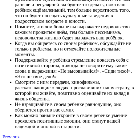
раньше и регулярней вы будете это делать, пока ваш
ребёнок ещё маленький, тем больше вероятность того,
что он будет посещать культурные заведения в
подростковом возрасте и юности.
Помните, что чем больше вы выражаете недовольство
каждым прожитым днём, тем больше пессимизма,
недовольства жизнью будет выражать ваш ребёнок.
Когда вы общаетесь со своим ребёнком, обсуждайте не
только проблемы, но и отмечайте положительные
моменты.
Поддерживайте у ребёнка стремление показать себя с
позитивной стороны, никогда не говорите ему такие
слова и выражения: «Не высовывайся!», «Сиди тихо!»,
«Это не твое дело!»
Смотрите с ним передачи, кинофильмы,
рассказывающие о людях, прославивших нашу страну, в
которой вы живёте, позитивно оценивайте их вклад в
жизнь общества.
Не взращивайте в своем ребенке равнодушие, оно
обернется против вас самих
Как можно раньше откройте в своем ребенке умение
проявлять позитивные эмоции, они станут вашей
надеждой и опорой в старости.
Previous