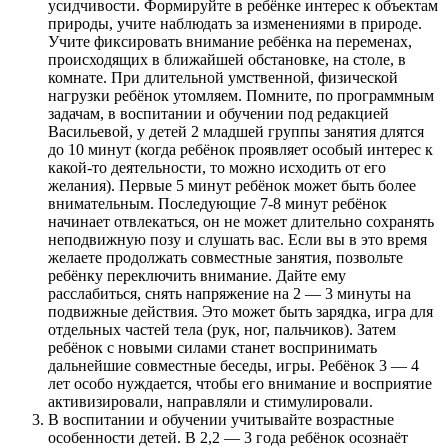
усидчивости. Формируйте в ребёнке интерес к объектам
природы, учите наблюдать за изменениями в природе.
Учите фиксировать внимание ребёнка на переменах,
происходящих в ближайшей обстановке, на столе, в
комнате. При длительной умственной, физической
нагрузки ребёнок утомляем. Помните, по программным
задачам, в воспитании и обучении под редакцией
Васильевой, у детей 2 младшей группы занятия длятся
до 10 минут (когда ребёнок проявляет особый интерес к
какой-то деятельности, то можно исходить от его
желания). Первые 5 минут ребёнок может быть более
внимательным. Последующие 7-8 минут ребёнок
начинает отвлекаться, он не может длительно сохранять
неподвижную позу и слушать вас. Если вы в это время
желаете продолжать совместные занятия, позвольте
ребёнку переключить внимание. Дайте ему
расслабиться, снять напряжение на 2 — 3 минуты на
подвижные действия. Это может быть зарядка, игра для
отдельных частей тела (рук, ног, пальчиков). Затем
ребёнок с новыми силами станет воспринимать
дальнейшие совместные беседы, игры. Ребёнок 3 — 4
лет особо нуждается, чтобы его внимание и восприятие
активизировали, направляли и стимулировали.
В воспитании и обучении учитывайте возрастные
особенности детей. В 2,2 — 3 года ребёнок осознаёт