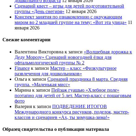
дошкольного возраста
12 января 2026
Сценарий квест – игры для детей подготовительной
группы «День снегиря»
12 января 2026
Конспект занятия по ознакомлению с окружающим
миром во 2 младшей группе на тему: «Вот эта улица»
11
января 2026
Свежие комментарии
Валентина Викторовна
к записи
«Волшебная дорожка к
Деду Морозу» Сценарий новогодней ёлки для
офтальмологической группы № 2
Finance
к записи
Мастер – класс «Физкультурное
развлечения для дошкольников»
Ольга
к записи
Сценарий праздника 8 марта. Средняя
группа. «Маленькая мисс»
Марина
к записи
Пейзаж гуашью «Хлебное поле»
поэтапно для детей от 5 лет. Мастер-класс с пошаговым
фото
Валерия
к записи
ПОДВЕДЕНИЕ ИТОГОВ
Международного конкурса рисунков, поделок, мастер-
классов и сценариев «Ах, ты зимушка-зима!»
Образец свидетельства о публикации материала