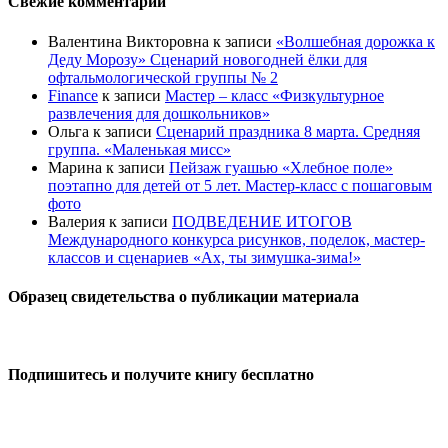
Свежие комментарии
Валентина Викторовна
к записи
«Волшебная дорожка к
Деду Морозу» Сценарий новогодней ёлки для
офтальмологической группы № 2
Finance
к записи
Мастер – класс «Физкультурное
развлечения для дошкольников»
Ольга
к записи
Сценарий праздника 8 марта. Средняя
группа. «Маленькая мисс»
Марина
к записи
Пейзаж гуашью «Хлебное поле»
поэтапно для детей от 5 лет. Мастер-класс с пошаговым
фото
Валерия
к записи
ПОДВЕДЕНИЕ ИТОГОВ
Международного конкурса рисунков, поделок, мастер-
классов и сценариев «Ах, ты зимушка-зима!»
Образец свидетельства о публикации материала
Подпишитесь и получите книгу бесплатно