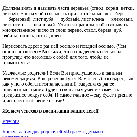
Должны знать и называть части деревьев (ствол, корни, ветки,
листья). Учиться образовывать прилагательные: лист березы
— березовый, лист дуба — дубовый, лист клена — кленовый,
лист осины — осиновый. Учиться правильно образовывать
множественное число от слов: дерево, ствол, береза, дуб,
рябина, тополь, осина, клен.
Нарисовать дерево ранней осенью и поздней осенью. (Чем
они отличаются) «Расскажи, что ты наденешь осенью на
прогулку, что возьмешь с собой для того, чтобы не
промокнуть».
Уважаемые родители! Если Вы прислушаетесь к данным
рекомендациям, Ваш ребенок будет Вам очень благодарен, так
как у него обогатится запас знаний, закрепятся ранее
полученные знания, будет развиваться умение замечать
прекрасное вокруг себя! И самое главное – ему будет приятно
и интересно общение с вами!
Желаем успехов в воспитании ваших детей!
Previous
Консультация для родителей «Играем с детьми в