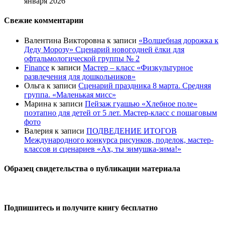
января 2026
Свежие комментарии
Валентина Викторовна
к записи
«Волшебная дорожка к
Деду Морозу» Сценарий новогодней ёлки для
офтальмологической группы № 2
Finance
к записи
Мастер – класс «Физкультурное
развлечения для дошкольников»
Ольга
к записи
Сценарий праздника 8 марта. Средняя
группа. «Маленькая мисс»
Марина
к записи
Пейзаж гуашью «Хлебное поле»
поэтапно для детей от 5 лет. Мастер-класс с пошаговым
фото
Валерия
к записи
ПОДВЕДЕНИЕ ИТОГОВ
Международного конкурса рисунков, поделок, мастер-
классов и сценариев «Ах, ты зимушка-зима!»
Образец свидетельства о публикации материала
Подпишитесь и получите книгу бесплатно