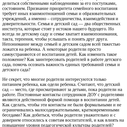
делиться собственными наблюдениями за его поступками,
состоянием. Признание приоритета семейного воспитания
требует иных взаимоотношений семьи и образовательных
учреждений, а именно – сотрудничества, взаимодействия и
доверительности. Семья и детский сад — два общественных
института, которые стоят у истоков нашего будущего. Но
всегда ли детскому саду и семье хватает взаимопонимания,
такта, терпения, чтобы услышать и понять друг друга.
Непонимание между семьей и детским садом всей тяжестью
ложатся на ребенка. А некоторые родители просто
самоустраняются от воспитания детей. Как изменить такое
положение? Как заинтересовать родителей в работе детского
сада, помочь осознать важность единых требований семьи и
детского сада?
Не секрет, что многие родители интересуются только
питанием ребенка, как одели ребенка. Считают, что детский
сад — место, где присматривают за детьми, пока родители на
работе. Постоянные контакты сотрудников ДОУ с родителями
являются действенной формой помощи в воспитании детей.
Как сделать, чтобы эти контакты не были формальными и не
ограничивались малосодержательными, кратковременными
беседами? Как добиться, чтобы родители уважительно и с
доверием относились к советам воспитателей, и как влиять на
повышение уровня педагогической культуры родителей?