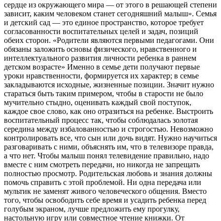
сердце из окружающего мира — от этого в решающей степени
зависит, каким человеком станет сегодняшний малыш». Семья
и детский сад — это единое пространство, которое требует
согласованности воспитательных целей и задач, позиций
обеих сторон. «Родители являются первыми педагогами. Они
обязаны заложить основы физического, нравственного и
интеллектуального развития личности ребенка в раннем
детском возрасте» Именно в семье дети получают первые
уроки нравственности, формируется их характер; в семье
закладываются исходные, жизненные позиции. Значит нужно
стараться быть таким примером, чтобы в старости не было
мучительно стыдно, оценивать каждый свой поступок,
каждое свое слово, как оно отразиться на ребенке. Выстроить
воспитательный процесс так, чтобы соблюдалась золотая
середина между избалованностью и строгостью. Невозможно
контролировать все, что сын или дочь видят. Нужно научиться
разговаривать с ними, объяснять им, что в телевизоре правда,
а что нет. Чтобы малыш понял телевидение правильно, надо
вместе с ним смотреть передачи, но никогда не запрещать
полностью просмотр. Родительская любовь и знания должны
помочь справить с этой проблемой. Ни одна передача или
мультик не заменят живого человеческого общения. Вместо
того, чтобы освободить себе время и усадить ребенка перед
голубым экраном, лучше предложить ему прогулку,
настольную игру или совместное чтение книжки. От