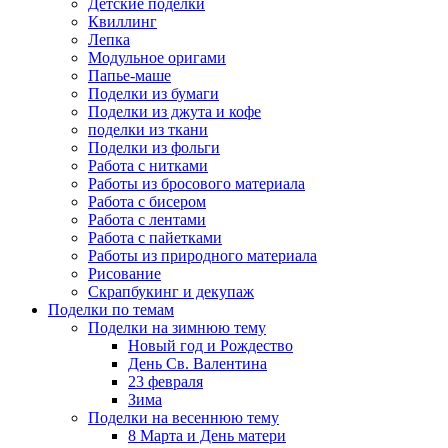
Детские поделки
Квиллинг
Лепка
Модульное оригами
Папье-маше
Поделки из бумаги
Поделки из джута и кофе
поделки из ткани
Поделки из фольги
Работа с нитками
Работы из бросового материала
Работа с бисером
Работа с лентами
Работа с пайетками
Работы из природного материала
Рисование
Скрапбукинг и декупаж
Поделки по темам
Поделки на зимнюю тему
Новый год и Рождество
День Св. Валентина
23 февраля
Зима
Поделки на весеннюю тему
8 Марта и День матери