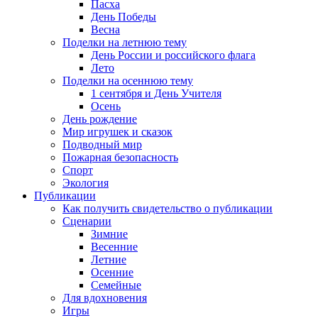
Пасха
День Победы
Весна
Поделки на летнюю тему
День России и российского флага
Лето
Поделки на осеннюю тему
1 сентября и День Учителя
Осень
День рождение
Мир игрушек и сказок
Подводный мир
Пожарная безопасность
Спорт
Экология
Публикации
Как получить свидетельство о публикации
Сценарии
Зимние
Весенние
Летние
Осенние
Семейные
Для вдохновения
Игры