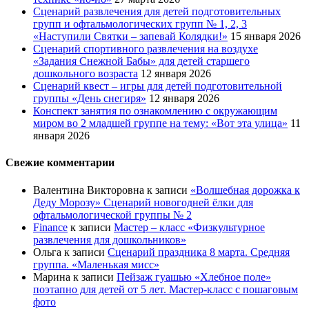
Сценарий развлечения для детей подготовительных
групп и офтальмологических групп № 1, 2, 3
«Наступили Святки – запевай Колядки!»
15 января 2026
Сценарий спортивного развлечения на воздухе
«Задания Снежной Бабы» для детей старшего
дошкольного возраста
12 января 2026
Сценарий квест – игры для детей подготовительной
группы «День снегиря»
12 января 2026
Конспект занятия по ознакомлению с окружающим
миром во 2 младшей группе на тему: «Вот эта улица»
11
января 2026
Свежие комментарии
Валентина Викторовна
к записи
«Волшебная дорожка к
Деду Морозу» Сценарий новогодней ёлки для
офтальмологической группы № 2
Finance
к записи
Мастер – класс «Физкультурное
развлечения для дошкольников»
Ольга
к записи
Сценарий праздника 8 марта. Средняя
группа. «Маленькая мисс»
Марина
к записи
Пейзаж гуашью «Хлебное поле»
поэтапно для детей от 5 лет. Мастер-класс с пошаговым
фото