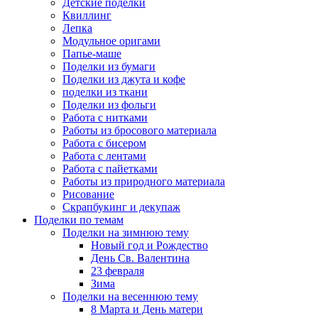
Детские поделки
Квиллинг
Лепка
Модульное оригами
Папье-маше
Поделки из бумаги
Поделки из джута и кофе
поделки из ткани
Поделки из фольги
Работа с нитками
Работы из бросового материала
Работа с бисером
Работа с лентами
Работа с пайетками
Работы из природного материала
Рисование
Скрапбукинг и декупаж
Поделки по темам
Поделки на зимнюю тему
Новый год и Рождество
День Св. Валентина
23 февраля
Зима
Поделки на весеннюю тему
8 Марта и День матери