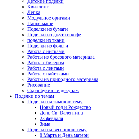
Детские поделки
Квиллинг
Лепка
Модульное оригами
Папье-маше
Поделки из бумаги
Поделки из джута и кофе
поделки из ткани
Поделки из фольги
Работа с нитками
Работы из бросового материала
Работа с бисером
Работа с лентами
Работа с пайетками
Работы из природного материала
Рисование
Скрапбукинг и декупаж
Поделки по темам
Поделки на зимнюю тему
Новый год и Рождество
День Св. Валентина
23 февраля
Зима
Поделки на весеннюю тему
8 Марта и День матери