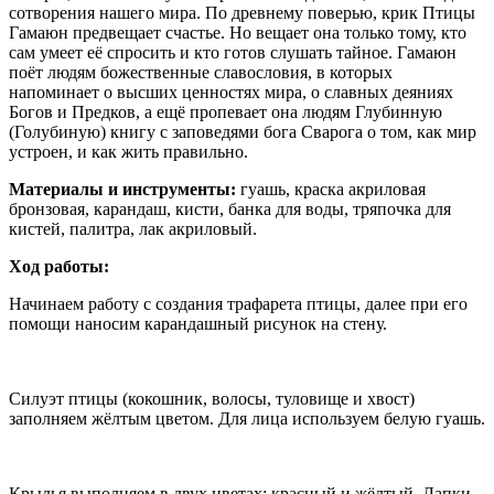
сотворения нашего мира. По древнему поверью, крик Птицы
Гамаюн предвещает счастье. Но вещает она только тому, кто
сам умеет её спросить и кто готов слушать тайное. Гамаюн
поёт людям божественные славословия, в которых
напоминает о высших ценностях мира, о славных деяниях
Богов и Предков, а ещё пропевает она людям Глубинную
(Голубиную) книгу с заповедями бога Сварога о том, как мир
устроен, и как жить правильно.
Материалы и инструменты:
гуашь, краска акриловая
бронзовая, карандаш, кисти, банка для воды, тряпочка для
кистей, палитра, лак акриловый.
Ход работы:
Начинаем работу с создания трафарета птицы, далее при его
помощи наносим карандашный рисунок на стену.
Силуэт птицы (кокошник, волосы, туловище и хвост)
заполняем жёлтым цветом. Для лица используем белую гуашь.
Крылья выполняем в двух цветах: красный и жёлтый. Лапки