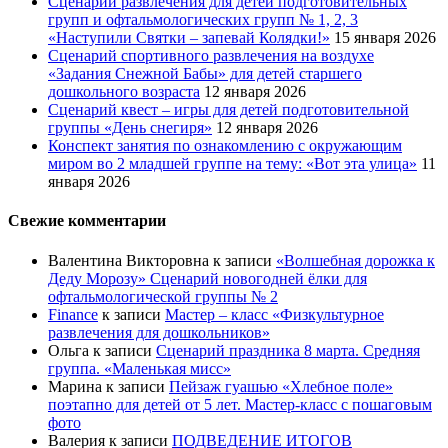
Сценарий развлечения для детей подготовительных
групп и офтальмологических групп № 1, 2, 3
«Наступили Святки – запевай Колядки!»
15 января 2026
Сценарий спортивного развлечения на воздухе
«Задания Снежной Бабы» для детей старшего
дошкольного возраста
12 января 2026
Сценарий квест – игры для детей подготовительной
группы «День снегиря»
12 января 2026
Конспект занятия по ознакомлению с окружающим
миром во 2 младшей группе на тему: «Вот эта улица»
11
января 2026
Свежие комментарии
Валентина Викторовна
к записи
«Волшебная дорожка к
Деду Морозу» Сценарий новогодней ёлки для
офтальмологической группы № 2
Finance
к записи
Мастер – класс «Физкультурное
развлечения для дошкольников»
Ольга
к записи
Сценарий праздника 8 марта. Средняя
группа. «Маленькая мисс»
Марина
к записи
Пейзаж гуашью «Хлебное поле»
поэтапно для детей от 5 лет. Мастер-класс с пошаговым
фото
Валерия
к записи
ПОДВЕДЕНИЕ ИТОГОВ