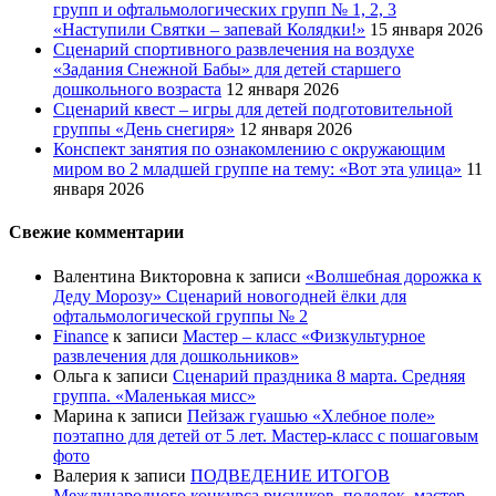
групп и офтальмологических групп № 1, 2, 3
«Наступили Святки – запевай Колядки!»
15 января 2026
Сценарий спортивного развлечения на воздухе
«Задания Снежной Бабы» для детей старшего
дошкольного возраста
12 января 2026
Сценарий квест – игры для детей подготовительной
группы «День снегиря»
12 января 2026
Конспект занятия по ознакомлению с окружающим
миром во 2 младшей группе на тему: «Вот эта улица»
11
января 2026
Свежие комментарии
Валентина Викторовна
к записи
«Волшебная дорожка к
Деду Морозу» Сценарий новогодней ёлки для
офтальмологической группы № 2
Finance
к записи
Мастер – класс «Физкультурное
развлечения для дошкольников»
Ольга
к записи
Сценарий праздника 8 марта. Средняя
группа. «Маленькая мисс»
Марина
к записи
Пейзаж гуашью «Хлебное поле»
поэтапно для детей от 5 лет. Мастер-класс с пошаговым
фото
Валерия
к записи
ПОДВЕДЕНИЕ ИТОГОВ
Международного конкурса рисунков, поделок, мастер-