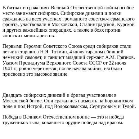
В битвах и сражениях Великой Отечественной войны особое
место занимают сибиряки. Сибирские дивизии и полки
сражались на всех участках громадного советско-германского
фронта, участвовали в Московской, Сталинградской, Курской
и других важнейших операциях, а также в боях против
японских милитаристов.
Первыми Героями Советского Союза среди сибиряков стали
летчик старшина Н.Я. Тотмин, 4 июля тараном сбивший
немецкий самолет, и танкист младший сержант А.М. Грязнов.
Указом Президиума Верховного Совета СССР от 22 июля
1941 г., ровно через месяц после начала войны, им было
присвоено это высокое звание.
Двадцать сибирских дивизий и бригад участвовали в
Московской битве. Они сражались насмерть на Бородинском
поле и под Истрой, под Волоколамском, Серпуховым и Тулой.
Победа в Великом Отечественном воине — это и победа
тружеников тыла, ковавшего орудие победы над врагом.