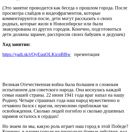
(Это занятие проводится как беседа о прошлом города. После
просмотра слайдов и видеофрагментов, которые
комментируются после, дети могут рассказать о своих
родных, которые жили в Новосибирске или были
эвакуированы из других городов. Конечно, подготовиться
дети должны заранее, расспросив своих бабушек и дедушек)
Ход занятия:
https://yadi.sk/i/QyEuqOLKicnBBw
презентация
Великая Отечественная война была большим и сложным
испытанием для советского народа. Она коснулась каждой
семьи нашей страны. 22 июня 1941 года враг напал на нашу
Родину. Четыре страшных года наш народ мужественно и
отчаянно бился с врагом, неумолимо приближая час
освобождения. Сколько людей погибло и сколько душевных
шрамов осталось в сердцах!
Но знаем ли мы, какую роль играет наш город в этой Победе?
Конечно, в нашем городе не проходили боевые действия, над