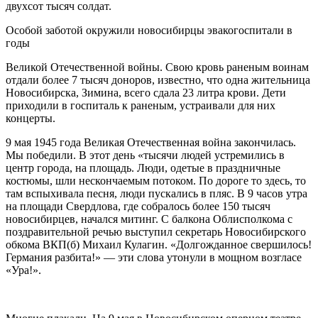
двухсот тысяч солдат.
Особой заботой окружили новосибирцы эвакогоспитали в
годы
Великой Отечественной войны. Свою кровь раненым воинам
отдали более 7 тысяч доноров, известно, что одна жительница
Новосибирска, Зимина, всего сдала 23 литра крови. Дети
приходили в госпиталь к раненым, устраивали для них
концерты.
9 мая 1945 года Великая Отечественная война закончилась.
Мы победили. В этот день «тысячи людей устремились в
центр города, на площадь. Люди, одетые в праздничные
костюмы, шли нескончаемым потоком. По дороге то здесь, то
там вспыхивала песня, люди пускались в пляс. В 9 часов утра
на площади Свердлова, где собралось более 150 тысяч
новосибирцев, начался митинг. С балкона Облисполкома с
поздравительной речью выступил секретарь Новосибирского
обкома ВКП(б) Михаил Кулагин. «Долгожданное свершилось!
Германия разбита!» — эти слова утонули в мощном возгласе
«Ура!».