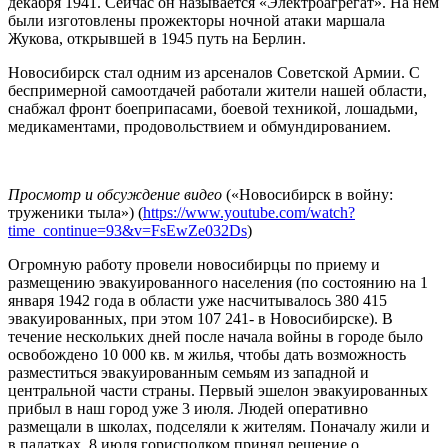
декабря 1941. Сейчас он называется «Электроагрегат». На нем
были изготовлены прожекторы ночной атаки маршала
Жукова, открывшей в 1945 путь на Берлин.
Новосибирск стал одним из арсеналов Советской Армии. С
беспримерной самоотдачей работали жители нашей области,
снабжал фронт боеприпасами, боевой техникой, лошадьми,
медикаментами, продовольствием и обмундированием.
Просмотр и обсуждение видео
(«Новосибирск в войну:
труженики тыла») (
https://www.youtube.com/watch?
time_continue=93&v=FsEwZe032Ds
)
Огромную работу провели новосибирцы по приему и
размещению эвакуированного населения (по состоянию на 1
января 1942 года в области уже насчитывалось 380 415
эвакуированных, при этом 107 241- в Новосибирске). В
течение нескольких дней после начала войны в городе было
освобождено 10 000 кв. м жилья, чтобы дать возможность
разместиться эвакуированным семьям из западной и
центральной части страны. Первый эшелон эвакуированных
прибыл в наш город уже 3 июля. Людей оперативно
размещали в школах, подселяли к жителям. Поначалу жили и
в палатках. 8 июля горисполком принял решение о