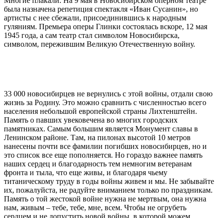
Многие плакали. На 9 мая в Новосибирском оперном театре
была назначена репетиция спектакля «Иван Сусанин», но
артисты с нее сбежали, присоединившись к народным
гуляниям. Премьера оперы Глинки состоялась вскоре, 12 мая
1945 года, а сам театр стал символом Новосибирска,
символом, пережившим Великую Отечественную войну.
33 000 новосибирцев не вернулись с этой войны, отдали свою
жизнь за Родину. Это можно сравнить с численностью всего
населения небольшой европейской страны Лихтенштейн.
Память о павших увековечена во многих городских
памятниках. Самым большим является Монумент славы в
Ленинском районе. Там, на пилонах высотой 10 метров
нанесены почти все фамилии погибших новосибирцев, но и
это список все еще пополняется. Но гораздо важнее память
наших сердец и благодарность тем немногим ветеранам
фронта и тыла, что еще живы, и благодаря чьему
титаническому труду в годы войны живем и мы. Не забывайте
их, пожалуйста, не радуйте вниманием только по праздникам.
Память о той жестокой войне нужна не мертвым, она нужна
нам, живым – тебе, тебе, мне, всем. Чтобы не огрубеть
сердцем и не допустить новой войны, в которой можем