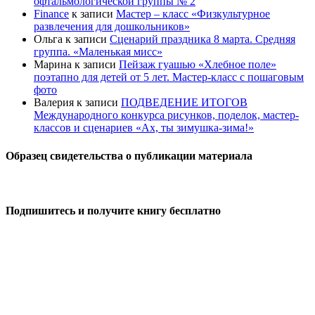
офтальмологической группы № 2
Finance
к записи
Мастер – класс «Физкультурное
развлечения для дошкольников»
Ольга
к записи
Сценарий праздника 8 марта. Средняя
группа. «Маленькая мисс»
Марина
к записи
Пейзаж гуашью «Хлебное поле»
поэтапно для детей от 5 лет. Мастер-класс с пошаговым
фото
Валерия
к записи
ПОДВЕДЕНИЕ ИТОГОВ
Международного конкурса рисунков, поделок, мастер-
классов и сценариев «Ах, ты зимушка-зима!»
Образец свидетельства о публикации материала
Подпишитесь и получите книгу бесплатно