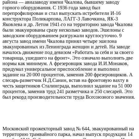
района — авиазаводу имени Чкалова, бывшему заводу
горного оборудования. С 1936 года завод был
перепрофилирован и стал выпускать истребители И-16
конструктора Поликарпова, ЛАГГ-3 Лавочкина, ЯК-3
Яковлева и др. Летом 1941-го на территорию завода Чкалова
были эвакуированы сразу несколько заводов. Эшелоны с
заводским оборудованием разгружали круглосуточно. 9
августа завод имени Чкалова принял четыре эшелона
эвакуированных из Ленинграда женщин и детей. На заводе
началось движение под девизом «Работать за себя и за своего
товарища, ушедшего на фронт». Это означало выполнять две
нормы как минимум. А фрезеровщик завода И.И.Монаков,
придумал универсальное приспособление и выполнил
задание на 20 000 процентов, заменив 200 фрезеровщиков. А
слесарь-разметчик Н.Д.Санин, встав на фронтовую вахту в
честь защитников Сталинграда, выполнил задание на 51 000
процентов, заменив труд 241 разметчика и 250 слесарей. Это
был рекорд производительности труда Всесоюзного значения.
Московский прожекторный завод № 644, эвакуированный на
территорию трамвайного парка, начал выпуск продукции 14