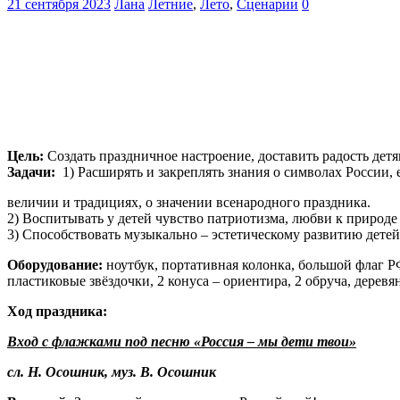
21 сентября 2023
Лана
Летние
,
Лето
,
Сценарии
0
Цель:
Создать праздничное настроение, доставить радость детя
Задачи:
1) Расширять и закреплять знания о символах России, 
величии и традициях, о значении всенародного праздника.
2) Воспитывать у детей чувство патриотизма, любви к природе 
3) Способствовать музыкально – эстетическому развитию детей
Оборудование:
ноутбук, портативная колонка, большой флаг Р
пластиковые звёздочки, 2 конуса – ориентира, 2 обруча, дерев
Ход праздника:
Вход с флажками под песню «Россия – мы дети твои»
сл. Н. Осошник, муз. В. Осошник