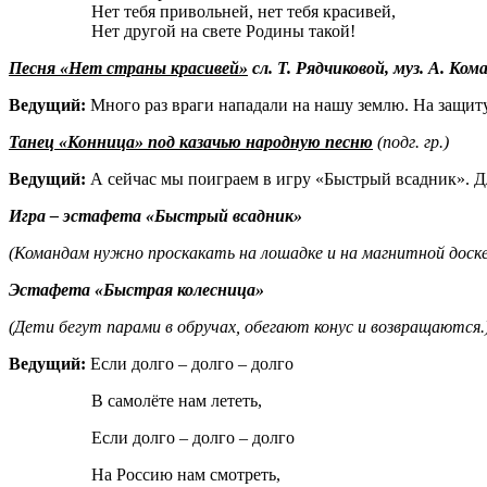
Нет тебя привольней, нет тебя красивей,
Нет другой на свете Родины такой!
Песня «Нет страны красивей»
сл. Т. Рядчиковой, муз. А. Ком
Ведущий:
Много раз враги нападали на нашу землю. На защиту
Танец «Конница» под казачью народную песню
(подг. гр.)
Ведущий:
А сейчас мы поиграем в игру «Быстрый всадник». Д
Игра – эстафета «Быстрый всадник»
(Командам нужно проскакать на лошадке и на магнитной доске
Эстафета «Быстрая колесница»
(Дети бегут парами в обручах, обегают конус и возвращаются.
Ведущий:
Если долго – долго – долго
В самолёте нам лететь,
Если долго – долго – долго
На Россию нам смотреть,