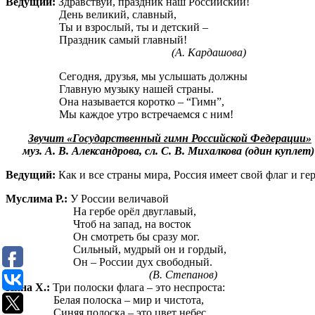
Ведущий:
Здравствуй, праздник наш Российский!
День великий, славный,
Ты и взрослый, ты и детский –
Праздник самый главный!
(А. Кардашова)
Сегодня, друзья, мы услышать должны
Главную музыку нашей страны.
Она называется коротко – “Гимн”,
Мы каждое утро встречаемся с ним!
Звучит «Государственный гимн Российской Федерации»
муз. А. В. Александрова, сл. С. В. Михалкова (один куплет)
Ведущий:
Как и все страны мира, Россия имеет свой флаг и гер
Муслима Р.:
У России величавой
На гербе орёл двуглавый,
Чтоб на запад, на восток
Он смотреть бы сразу мог.
Сильный, мудрый он и гордый,
Он – России дух свободный.
(В. Степанов)
Инна Х.:
Три полоски флага – это неспроста:
Белая полоска – мир и чистота,
Синяя полоска – это цвет небес,