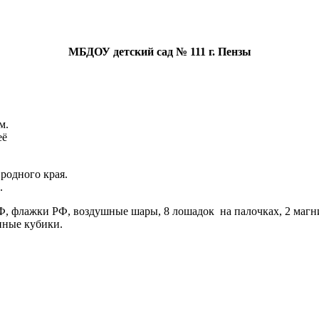
МБДОУ детский сад № 111 г. Пензы
м.
её
родного края.
.
Ф, флажки РФ, воздушные шары, 8 лошадок на палочках, 2 магни
янные кубики.