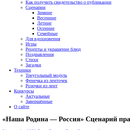
Как получить свидетельство о публикации
Сценарии
Зимние
Весенние
Летние
Осенние
Семейные
Для вдохновения
Игры
Рецепты и украшение блюд
Поздравления
Стихи
Загадки
Техники
Треугольный модуль
Фенечка из ленточек
Розочки из лент
Конкурсы
Актуальные
Завершённые
О сайте
«Наша Родина — Россия» Сценарий пра