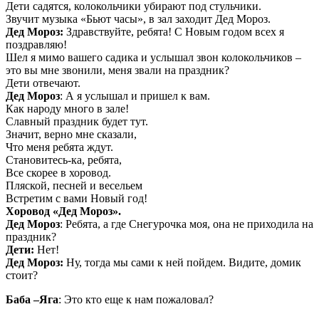
Дети садятся, колокольчики убирают под стульчики.
Звучит музыка «Бьют часы», в зал заходит Дед Мороз.
Дед Мороз:
Здравствуйте, ребята! С Новым годом всех я
поздравляю!
Шел я мимо вашего садика и услышал звон колокольчиков –
это вы мне звонили, меня звали на праздник?
Дети отвечают.
Дед Мороз
: А я услышал и пришел к вам.
Как народу много в зале!
Славный праздник будет тут.
Значит, верно мне сказали,
Что меня ребята ждут.
Становитесь-ка, ребята,
Все скорее в хоровод.
Пляской, песней и весельем
Встретим с вами Новый год!
Хоровод «Дед Мороз».
Дед Мороз
: Ребята, а где Снегурочка моя, она не приходила на
праздник?
Дети:
Нет!
Дед Мороз:
Ну, тогда мы сами к ней пойдем. Видите, домик
стоит?
Баба –Яга
: Это кто еще к нам пожаловал?