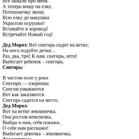
Все забыли про меня.
А теперь вишу на елке,
Потихонечку звеня.
Всю елку до макушки
Украсили игрушки!
Вставайте в хоровод!
Встречайте Новый год!
Дед Мороз:
Вот снегирь сидит на ветке,
На него подуйте детки. .
Раз, два, три! К нам, снегирь, лети!
Выбегает ребенок – снегирь.
Снегирь:
В чистом поле у реки
Снегири — озорники
Снегом умываются
Вот как закаляются.
Снегирь садится на место.
Дед Мороз:
Вот на ветке земляничка.
Она ростом невеличка,
Выйди к нам, себя покажи,
О себе нам расскажи!
Выбегает девочка – земляничка.