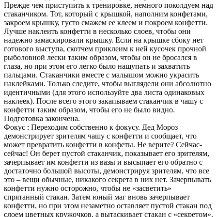
Прежде чем приступить к тренировке, немного поколдуем над
стаканчиком. Тот, который с крышкой, наполним конфетами,
закроем крышку, густо смажем ее клеем и покроем конфетти.
Лучше наклеить конфетти в несколько слоев, чтобы они
надежно замаскировали крышку. Если на крышке сбоку нет
готового выступа, скотчем приклеим к ней кусочек прочной
рыболовной лески таким образом, чтобы он не бросался в
глаза, но при этом его легко было нащупать и захватить
пальцами. Стаканчики вместе с малышом можно украсить
наклейками. Только следите, чтобы выглядели они абсолютно
идентичными (для этого используйте два листа одинаковых
наклеек). После всего этого закапываем стаканчик в чашу с
конфетти таким образом, чтобы его не было видно.
Подготовка закончена.
Фокус : Переходим собственно к фокусу. Дед Мороз
демонстрирует зрителям чашу с конфетти и сообщает, что
может превратить конфетти в конфеты. Не верите? Сейчас-
сейчас! Он берет пустой стаканчик, показывает его зрителям,
зачерпывает им конфетти из вазы и высыпает его обратно с
достаточно большой высоты, демонстрируя зрителям, что все
это – вещи обычные, никакого секрета в них нет. Зачерпывать
конфетти нужно осторожно, чтобы не «засветить»
спрятанный стакан. Затем юный маг вновь зачерпывает
конфетти, но при этом незаметно оставляет пустой стакан под
слоем цветных кружочков, а вытаскивает стакан с «секретом».