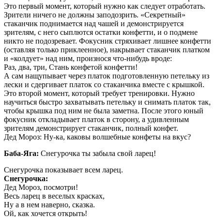
Это первый момент, который нужно как следует отработать.
Зрители ничего не должны заподозрить. «Секретный»
стаканчик поднимается над чашей и демонстрируется
зрителям, с него сыплются остатки конфетти, и о подмене
никто не подозревает. Фокусник стряхивает лишнее конфетти
(оставляя только приклеенное), накрывает стаканчик платком
и «колдует» над ним, произнося что-нибудь вроде:
Раз, два, три, Стань конфетой конфетти!
А сам нащупывает через платок подготовленную петельку из
лески и сдергивает платок со стаканчика вместе с крышкой.
Это второй момент, который требует тренировки. Нужно
научиться быстро захватывать петельку и снимать платок так,
чтобы крышка под ним не была заметна. После этого юный
фокусник откладывает платок в сторону, а удивленным
зрителям демонстрирует стаканчик, полный конфет.
Дед Мороз: Ну-ка, каковы волшебные конфеты на вкус?
Баба-Яга:
Снегурочка ты забыла свой ларец!
Снегурочка показывает всем ларец.
Снегурочка:
Дед Мороз, посмотри!
Весь ларец в веселых красках,
Ну а в нем наверно, сказка.
Ой, как хочется открыть!