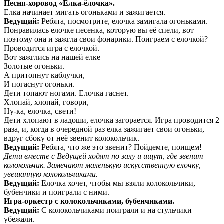
Песня-хоровод «Елка-ёлочка».
Елка начинает мигать огоньками и зажигается.
Ведущий:
Ребята, посмотрите, елочка замигала огоньками.
Понравилась елочке песенка, которую вы её спели, вот
поэтому она и зажгла свои фонарики. Поиграем с елочкой?
Проводится игра с елочкой.
Вот зажглись на нашей елке
Золотые огоньки.
А притопнут каблучки,
И погаснут огоньки.
Дети топают ногами. Елочка гаснет.
Хлопай, хлопай, говори,
Ну-ка, елочка, свети!
Дети хлопают в ладоши, елочка загорается. Игра проводится 2
раза, и, когда в очередной раз елка зажигает свои огоньки,
вдруг сбоку от неё звенит колокольчик.
Ведущий:
Ребята, что же это звенит? Пойдемте, поищем!
Дети вместе с Ведущей ходят по залу и ищут, где звенит
колокольчик. Замечают маленькую искусственную елочку,
увешанную колокольчиками.
Ведущий:
Елочка хочет, чтобы мы взяли колокольчики,
бубенчики и поиграли с ними.
Игра-оркестр с колокольчиками, бубенчиками.
Ведущий:
С колокольчиками поиграли и на стульчики
убежали.