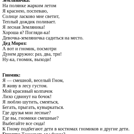
Земляничка:
На полянке жарким летом
Я краснею, поспеваю,
Солнце ласково мне светит,
Теплый дождик поливает.
Я лесная Земляника!
Хороша я? Погляди-ка!
Девочка-земляничка садиться на место.
Дед Мороз:
А вот и гномик, посмотри
Дунем дружно: раз, два, три!
Ну-ка, гномик, выходи!
Гномик:
Я — смешной, веселый Гном,
Я живу в лесу густом.
Мой красивый колпачок
Лихо сдвинут на бочок!
Я люблю шутить, смеяться,
Бегать, прыгать, кувыркаться.
Где друзья мои лесные?
Где вы, гномики смешные?
Выбегайте все сюда!
К Гному подбегают дети в костюмах гномиков и другие дети.