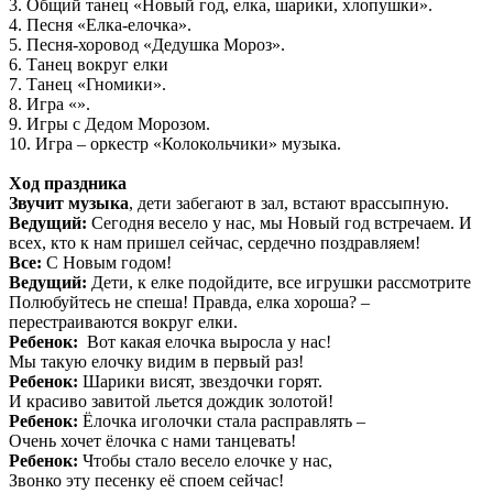
3. Общий танец «Новый год, елка, шарики, хлопушки».
4. Песня «Елка-елочка».
5. Песня-хоровод «Дедушка Мороз».
6. Танец вокруг елки
7. Танец «Гномики».
8. Игра «».
9. Игры с Дедом Морозом.
10. Игра – оркестр «Колокольчики» музыка.
Ход праздника
Звучит музыка
, дети забегают в зал, встают врассыпную.
Ведущий:
Сегодня весело у нас, мы Новый год встречаем. И
всех, кто к нам пришел сейчас, сердечно поздравляем!
Все:
С Новым годом!
Ведущий:
Дети, к елке подойдите, все игрушки рассмотрите
Полюбуйтесь не спеша! Правда, елка хороша? –
перестраиваются вокруг елки.
Ребенок:
Вот какая елочка выросла у нас!
Мы такую елочку видим в первый раз!
Ребенок:
Шарики висят, звездочки горят.
И красиво завитой льется дождик золотой!
Ребенок:
Ёлочка иголочки стала расправлять –
Очень хочет ёлочка с нами танцевать!
Ребенок:
Чтобы стало весело елочке у нас,
Звонко эту песенку её споем сейчас!