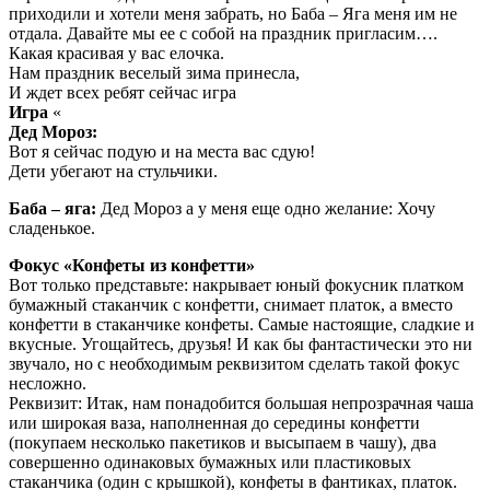
приходили и хотели меня забрать, но Баба – Яга меня им не
отдала. Давайте мы ее с собой на праздник пригласим….
Какая красивая у вас елочка.
Нам праздник веселый зима принесла,
И ждет всех ребят сейчас игра
Игра
«
Дед Мороз:
Вот я сейчас подую и на места вас сдую!
Дети убегают на стульчики.
Баба – яга:
Дед Мороз а у меня еще одно желание: Хочу
сладенькое.
Фокус «Конфеты из конфетти»
Вот только представьте: накрывает юный фокусник платком
бумажный стаканчик с конфетти, снимает платок, а вместо
конфетти в стаканчике конфеты. Самые настоящие, сладкие и
вкусные. Угощайтесь, друзья! И как бы фантастически это ни
звучало, но с необходимым реквизитом сделать такой фокус
несложно.
Реквизит: Итак, нам понадобится большая непрозрачная чаша
или широкая ваза, наполненная до середины конфетти
(покупаем несколько пакетиков и высыпаем в чашу), два
совершенно одинаковых бумажных или пластиковых
стаканчика (один с крышкой), конфеты в фантиках, платок.