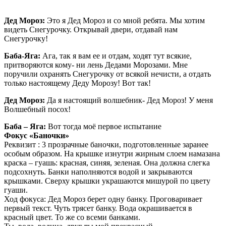
Дед Мороз:
Это я Дед Мороз и со мной ребята. Мы хотим
видеть Снегурочку. Открывай двери, отдавай нам
Снегурочку!
Баба-Яга:
Ага, так я вам ее и отдам, ходят тут всякие,
притворяются кому- ни лень Дедами Морозами. Мне
поручили охранять Снегурочку от всякой нечисти, а отдать
только настоящему Деду Морозу! Вот так!
Дед Мороз:
Да я настоящий волшебник- Дед Мороз! У меня
Волшебный посох!
Баба – Яга:
Вот тогда моё первое испытание
Фокус «Баночки»
Реквизит : 3 прозрачные баночки, подготовленные заранее
особым образом. На крышке изнутри жирным слоем намазана
краска – гуашь: красная, синяя, зеленая. Она должна слегка
подсохнуть. Банки наполняются водой и закрываются
крышками. Сверху крышки украшаются мишурой по цвету
гуаши.
Ход фокуса: Дед Мороз берет одну банку. Проговаривает
первый текст. Чуть трясет банку. Вода окрашивается в
красный цвет. То же со всеми банками.