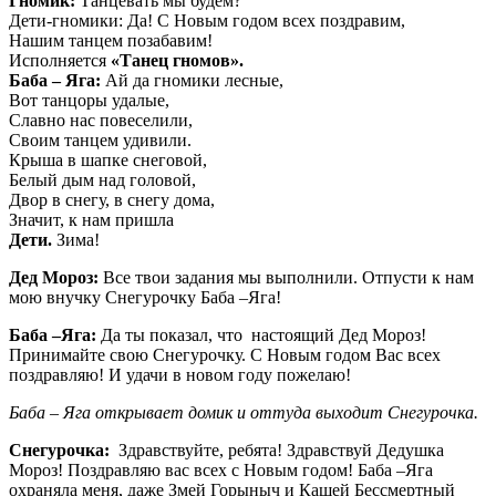
Гномик:
Танцевать мы будем?
Дети-гномики: Да! С Новым годом всех поздравим,
Нашим танцем позабавим!
Исполняется
«Танец гномов».
Баба – Яга:
Ай да гномики лесные,
Вот танцоры удалые,
Славно нас повеселили,
Своим танцем удивили.
Крыша в шапке снеговой,
Белый дым над головой,
Двор в снегу, в снегу дома,
Значит, к нам пришла
Дети.
Зима!
Дед Мороз:
Все твои задания мы выполнили. Отпусти к нам
мою внучку Снегурочку Баба –Яга!
Баба –Яга:
Да ты показал, что настоящий Дед Мороз!
Принимайте свою Снегурочку. С Новым годом Вас всех
поздравляю! И удачи в новом году пожелаю!
Баба – Яга открывает домик и оттуда выходит Снегурочка.
Снегурочка:
Здравствуйте, ребята! Здравствуй Дедушка
Мороз! Поздравляю вас всех с Новым годом! Баба –Яга
охраняла меня, даже Змей Горыныч и Кащей Бессмертный