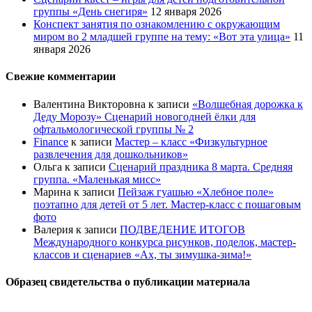
группы «День снегиря»
12 января 2026
Конспект занятия по ознакомлению с окружающим
миром во 2 младшей группе на тему: «Вот эта улица»
11
января 2026
Свежие комментарии
Валентина Викторовна
к записи
«Волшебная дорожка к
Деду Морозу» Сценарий новогодней ёлки для
офтальмологической группы № 2
Finance
к записи
Мастер – класс «Физкультурное
развлечения для дошкольников»
Ольга
к записи
Сценарий праздника 8 марта. Средняя
группа. «Маленькая мисс»
Марина
к записи
Пейзаж гуашью «Хлебное поле»
поэтапно для детей от 5 лет. Мастер-класс с пошаговым
фото
Валерия
к записи
ПОДВЕДЕНИЕ ИТОГОВ
Международного конкурса рисунков, поделок, мастер-
классов и сценариев «Ах, ты зимушка-зима!»
Образец свидетельства о публикации материала