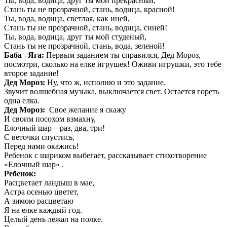
Ты, вода, водица, друг ты мой прекрасный,
Стань ты не прозрачной, стань, водица, красной!
Ты, вода, водица, светлая, как иней,
Стань ты не прозрачной, стань, водица, синей!
Ты, вода, водица, друг ты мой студеный,
Стань ты не прозрачной, стань, вода, зеленой!
Баба –Яга:
Первым заданием ты справился, Дед Мороз,
посмотри, сколько на елке игрушек! Оживи игрушки, это тебе
второе задание!
Дед Мороз:
Ну, что ж, исполню и это задание.
Звучит волшебная музыка, выключается свет. Остается гореть
одна елка.
Дед Мороз:
Свое желание я скажу
И своим посохом взмахну,
Елочный шар – раз, два, три!
С веточки спустись,
Перед нами окажись!
Ребенок с шариком выбегает, рассказывает стихотворение
«Елочный шар» .
Ребенок:
Расцветает ландыш в мае,
Астра осенью цветет,
А зимою расцветаю
Я на елке каждый год.
Целый день лежал на полке.