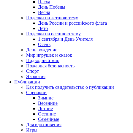
Пасха
День Победы
Весна
Поделки на летнюю тему
День России и российского флага
Лето
Поделки на осеннюю тему
1 сентября и День Учителя
Осень
День рождение
Мир игрушек и сказок
Подводный мир
Пожарная безопасность
Спорт
Экология
Публикации
Как получить свидетельство о публикации
Сценарии
Зимние
Весенние
Летние
Осенние
Семейные
Для вдохновения
Игры