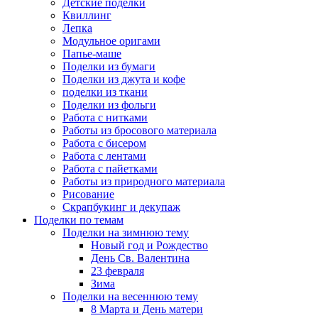
Детские поделки
Квиллинг
Лепка
Модульное оригами
Папье-маше
Поделки из бумаги
Поделки из джута и кофе
поделки из ткани
Поделки из фольги
Работа с нитками
Работы из бросового материала
Работа с бисером
Работа с лентами
Работа с пайетками
Работы из природного материала
Рисование
Скрапбукинг и декупаж
Поделки по темам
Поделки на зимнюю тему
Новый год и Рождество
День Св. Валентина
23 февраля
Зима
Поделки на весеннюю тему
8 Марта и День матери