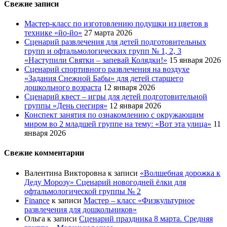
Свежие записи
Мастер-класс по изготовлению подушки из цветов в
технике «йо-йо»
27 марта 2026
Сценарий развлечения для детей подготовительных
групп и офтальмологических групп № 1, 2, 3
«Наступили Святки – запевай Колядки!»
15 января 2026
Сценарий спортивного развлечения на воздухе
«Задания Снежной Бабы» для детей старшего
дошкольного возраста
12 января 2026
Сценарий квест – игры для детей подготовительной
группы «День снегиря»
12 января 2026
Конспект занятия по ознакомлению с окружающим
миром во 2 младшей группе на тему: «Вот эта улица»
11
января 2026
Свежие комментарии
Валентина Викторовна
к записи
«Волшебная дорожка к
Деду Морозу» Сценарий новогодней ёлки для
офтальмологической группы № 2
Finance
к записи
Мастер – класс «Физкультурное
развлечения для дошкольников»
Ольга
к записи
Сценарий праздника 8 марта. Средняя